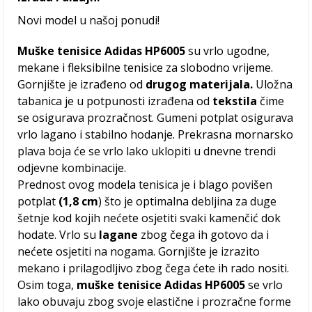
Novi model u našoj ponudi!
Muške tenisice Adidas HP6005
su vrlo ugodne,
mekane i fleksibilne tenisice za slobodno vrijeme.
Gornjište je izrađeno od
drugog materijala.
Uložna
tabanica je u potpunosti izrađena od
tekstila
čime
se osigurava prozračnost. Gumeni potplat osigurava
vrlo lagano i stabilno hodanje. Prekrasna mornarsko
plava boja će se vrlo lako uklopiti u dnevne trendi
odjevne kombinacije.
Prednost ovog modela tenisica je i blago povišen
potplat
(1,8 cm
) što je optimalna debljina za duge
šetnje kod kojih nećete osjetiti svaki kamenčić dok
hodate. Vrlo su
lagane
zbog čega ih gotovo da i
nećete osjetiti na nogama. Gornjište je izrazito
mekano i prilagodljivo zbog čega ćete ih rado nositi.
Osim toga,
muške tenisice Adidas HP6005
se vrlo
lako obuvaju zbog svoje elastične i prozračne forme