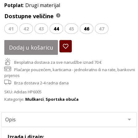
Potplat
: Drugi materijal
Dostupne veličine
41
42
43
44
45
46
47
Dodaj u košaricu
Besplatna dostava za sve narudžbe iznad 70 €
Plaćanje pouzećem, karticama - jednokratno ili na rate, bankovni
prijenos
Brza dostava 2-4 radna dana
SKU:
Adidas HP6005
Kategorije:
Muškarci
,
Sportska obuća
Izrada i dizajn: