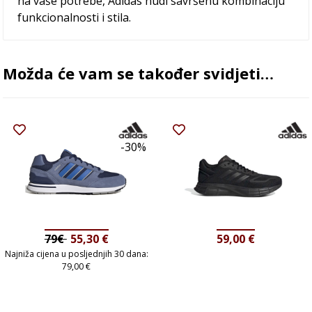
na vaše potrebe, Adidas nudi savršenu kombinaciju
funkcionalnosti i stila.
Možda će vam se također svidjeti…
-30%
79€
55,30
€
59,00
€
Najniža cijena u posljednjih 30 dana:
79,00
€