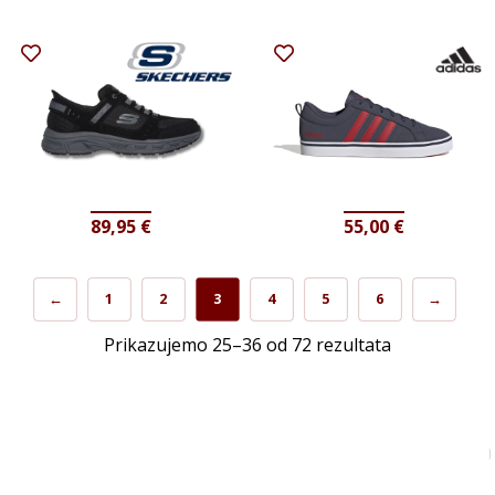
89,95
€
55,00
€
←
1
2
3
4
5
6
→
Prikazujemo 25–36 od 72 rezultata