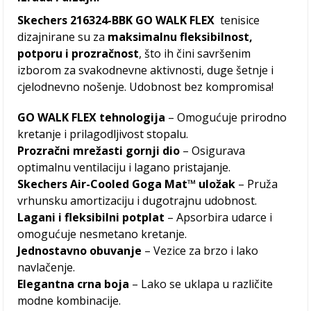
Skechers 216324-BBK GO WALK FLEX
tenisice
dizajnirane su za
maksimalnu fleksibilnost,
potporu i prozračnost
, što ih čini savršenim
izborom za svakodnevne aktivnosti, duge šetnje i
cjelodnevno nošenje. Udobnost bez kompromisa!
GO WALK FLEX tehnologija
– Omogućuje prirodno
kretanje i prilagodljivost stopalu.
Prozračni mrežasti gornji dio
– Osigurava
optimalnu ventilaciju i lagano pristajanje.
Skechers Air-Cooled Goga Mat™ uložak
– Pruža
vrhunsku amortizaciju i dugotrajnu udobnost.
Lagani i fleksibilni potplat
– Apsorbira udarce i
omogućuje nesmetano kretanje.
Jednostavno obuvanje
– Vezice za brzo i lako
navlačenje.
Elegantna crna boja
– Lako se uklapa u različite
modne kombinacije.