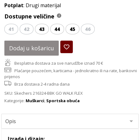
Potplat
: Drugi materijal
Dostupne veličine
41
42
43
44
45
46
Dodaj u košaricu
Besplatna dostava za sve narudžbe iznad 70 €
Plaćanje pouzećem, karticama - jednokratno ili na rate, bankovni
prijenos
Brza dostava 2-4 radna dana
SKU:
Skechers 216324-BBK GO WALK FLEX
Kategorije:
Muškarci
,
Sportska obuća
Izrada i dizajn: