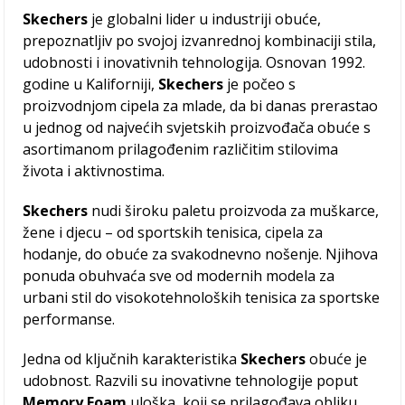
Skechers
je globalni lider u industriji obuće,
prepoznatljiv po svojoj izvanrednoj kombinaciji stila,
udobnosti i inovativnih tehnologija. Osnovan 1992.
godine u Kaliforniji,
Skechers
je počeo s
proizvodnjom cipela za mlade, da bi danas prerastao
u jednog od najvećih svjetskih proizvođača obuće s
asortimanom prilagođenim različitim stilovima
života i aktivnostima.
Skechers
nudi široku paletu proizvoda za muškarce,
žene i djecu – od sportskih tenisica, cipela za
hodanje, do obuće za svakodnevno nošenje. Njihova
ponuda obuhvaća sve od modernih modela za
urbani stil do visokotehnoloških tenisica za sportske
performanse.
Jedna od ključnih karakteristika
Skechers
obuće je
udobnost. Razvili su inovativne tehnologije poput
Memory Foam
uloška, koji se prilagođava obliku