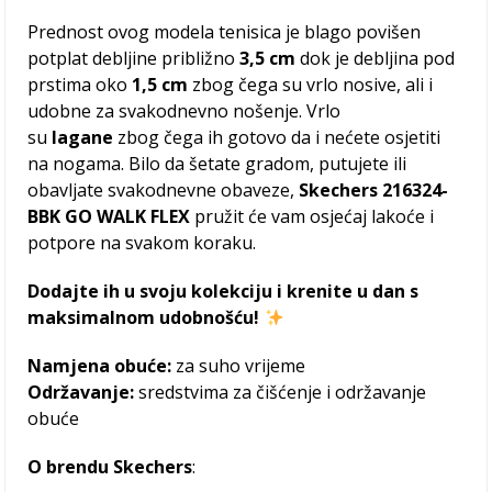
Prednost ovog modela tenisica je blago povišen
potplat debljine približno
3,5 cm
dok je debljina pod
prstima oko
1,5 cm
zbog čega su vrlo nosive, ali i
udobne za svakodnevno nošenje. Vrlo
su
lagane
zbog čega ih gotovo da i nećete osjetiti
na nogama. Bilo da šetate gradom, putujete ili
obavljate svakodnevne obaveze,
Skechers 216324-
BBK GO WALK FLEX
pružit će vam osjećaj lakoće i
potpore na svakom koraku.
Dodajte ih u svoju kolekciju i krenite u dan s
maksimalnom udobnošću!
Namjena obuće:
za suho vrijeme
Održavanje:
sredstvima za čišćenje i održavanje
obuće
O
brendu Skechers
: