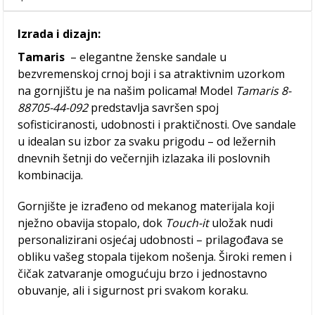
Izrada i dizajn:
Tamaris
– elegantne ženske sandale u
bezvremenskoj crnoj boji i sa atraktivnim uzorkom
na gornjištu je na našim policama! Model
Tamaris 8-
88705-44-092
predstavlja savršen spoj
sofisticiranosti, udobnosti i praktičnosti. Ove sandale
u idealan su izbor za svaku prigodu – od ležernih
dnevnih šetnji do večernjih izlazaka ili poslovnih
kombinacija.
Gornjište je izrađeno od mekanog materijala koji
nježno obavija stopalo, dok
Touch-it
uložak nudi
personalizirani osjećaj udobnosti – prilagođava se
obliku vašeg stopala tijekom nošenja. Široki remen i
čičak zatvaranje omogućuju brzo i jednostavno
obuvanje, ali i sigurnost pri svakom koraku.