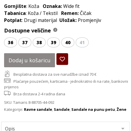
Gornjište
: Koža
Oznaka:
Wide fit
Tabanica
: Koža / Tekstil
Remen:
Čičak
Potplat
: Drugi materijal
Uložak:
Promjenjiv
Dostupne veličine
36
37
38
39
40
41
Dodaj u košaricu
Besplatna dostava za sve narudžbe iznad 70 €
Plaćanje pouzećem, karticama - jednokratno ili na rate, bankovni
prijenos
Brza dostava 2-4 radna dana
SKU:
Tamaris 8-88705-44-092
Kategorije:
Ravne sandale
,
Sandale
,
Sandale na punu petu
,
Žene