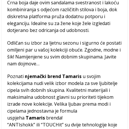
Crna boja daje ovim sandalama svestranost i lakoću
kombiniranja s odjećom različitih stilova i boja, dok
diskretna platforma pruža dodatnu potporu i
eleganciju. Idealne su za žene koje žele izgledati
dotjerano bez odricanja od udobnosti.
Odličan su izbor za ljetnu sezonu i sigurno će postati
omiljeni par u vašoj kolekciji obuće. Zgodne, modne i
šik! Namijenjene su svim dobnim skupinama. Javite
nam dojmove…
Poznati
njemački brend Tamaris
u svojim
kolekcijama nudi velik izbor modela za sve ljubitelje
cipela svih dobnih skupina. Kvalitetni materijali i
maksimalna udobnost glavni su prioriteti tijekom
izrade nove kolekcije. Velika ljubav prema modi i
cipelama jednostavna je formula
uspjeha
Tamaris
brenda!
“ANTIshokk” ili “TOUCHit” su dvije tehnologije koje