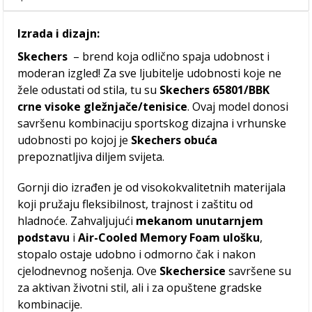
Izrada i dizajn:
Skechers
– brend koja odlično spaja udobnost i
moderan izgled! Za sve ljubitelje udobnosti koje ne
žele odustati od stila, tu su
Skechers 65801/BBK
crne visoke gležnjače/tenisice
. Ovaj model donosi
savršenu kombinaciju sportskog dizajna i vrhunske
udobnosti po kojoj je
Skechers obuća
prepoznatljiva diljem svijeta.
Gornji dio izrađen je od visokokvalitetnih materijala
koji pružaju fleksibilnost, trajnost i zaštitu od
hladnoće. Zahvaljujući
mekanom unutarnjem
podstavu
i
Air-Cooled Memory Foam ulošku
,
stopalo ostaje udobno i odmorno čak i nakon
cjelodnevnog nošenja. Ove
Skechersice
savršene su
za aktivan životni stil, ali i za opuštene gradske
kombinacije.