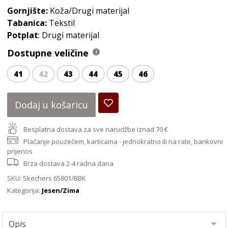
Gornjište:
Koža/Drugi materijal
Tabanica:
Tekstil
Potplat
: Drugi materijal
Dostupne veličine
41
42
43
44
45
46
Dodaj u košaricu
Besplatna dostava za sve narudžbe iznad 70 €
Plaćanje pouzećem, karticama - jednokratno ili na rate, bankovni
prijenos
Brza dostava 2-4 radna dana
SKU:
Skechers 65801/BBK
Kategorija:
Jesen/Zima