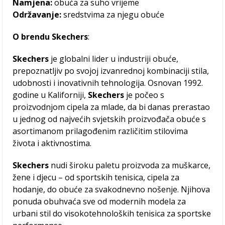
Namjena:
obuća za suho vrijeme
Održavanje:
sredstvima za njegu obuće
O
brendu Skechers
:
Skechers
je globalni lider u industriji obuće,
prepoznatljiv po svojoj izvanrednoj kombinaciji stila,
udobnosti i inovativnih tehnologija. Osnovan 1992.
godine u Kaliforniji,
Skechers
je počeo s
proizvodnjom cipela za mlade, da bi danas prerastao
u jednog od najvećih svjetskih proizvođača obuće s
asortimanom prilagođenim različitim stilovima
života i aktivnostima.
Skechers
nudi široku paletu proizvoda za muškarce,
žene i djecu – od sportskih tenisica, cipela za
hodanje, do obuće za svakodnevno nošenje. Njihova
ponuda obuhvaća sve od modernih modela za
urbani stil do visokotehnoloških tenisica za sportske