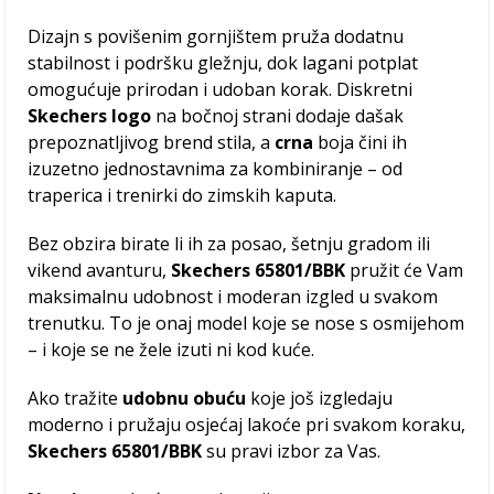
Dizajn s povišenim gornjištem pruža dodatnu
stabilnost i podršku gležnju, dok lagani potplat
omogućuje prirodan i udoban korak. Diskretni
Skechers logo
na bočnoj strani dodaje dašak
prepoznatljivog brend stila, a
crna
boja čini ih
izuzetno jednostavnima za kombiniranje – od
traperica i trenirki do zimskih kaputa.
Bez obzira birate li ih za posao, šetnju gradom ili
vikend avanturu,
Skechers 65801/BBK
pružit će Vam
maksimalnu udobnost i moderan izgled u svakom
trenutku. To je onaj model koje se nose s osmijehom
– i koje se ne žele izuti ni kod kuće.
Ako tražite
udobnu obuću
koje još izgledaju
moderno i pružaju osjećaj lakoće pri svakom koraku,
Skechers 65801/BBK
su pravi izbor za Vas.