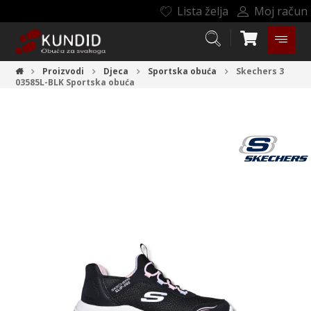
Lista želja
Moj račun
Proizvodi
Djeca
Sportska obuća
Skechers 3
03585L-BLK
Sportska obuća