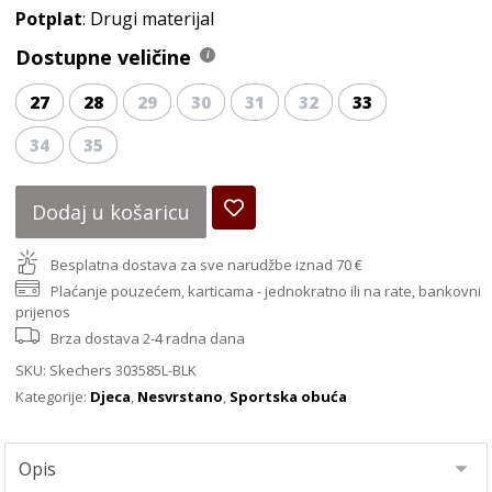
Potplat
: Drugi materijal
Dostupne veličine
27
28
29
30
31
32
33
34
35
Dodaj u košaricu
Besplatna dostava za sve narudžbe iznad 70 €
Plaćanje pouzećem, karticama - jednokratno ili na rate, bankovni
prijenos
Brza dostava 2-4 radna dana
SKU:
Skechers 303585L-BLK
Kategorije:
Djeca
,
Nesvrstano
,
Sportska obuća