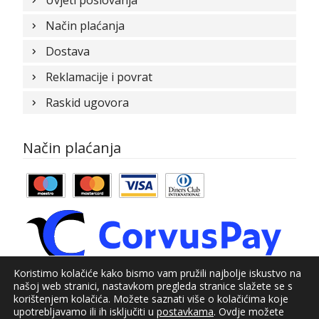
Način plaćanja
Dostava
Reklamacije i povrat
Raskid ugovora
Način plaćanja
Koristimo kolačiće kako bismo vam pružili najbolje iskustvo na
našoj web stranici, nastavkom pregleda stranice slažete se s
© Kundid 2021
korištenjem kolačića. Možete saznati više o kolačićima koje
upotrebljavamo ili ih isključiti u
postavkama
. Ovdje možete
Izrada web shopa:
kT dizajn