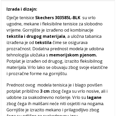
Izrada i dizajn:
Dječje tenisice
Skechers 303585L-BLK
su vrlo
ugodne, mekane i fleksibilne tenisice za slobodno
vrijeme. Gornjište je izrađeno od kombinacije
tekstila i drugog materijala
, a uložna tabanica
izrađena je od
tekstila
čime se osigurava
prozračnost. Dodatna prednost modela je udobna
tehnologija uložaka s
memorijskom pjenom.
Potplat je izrađen od drugog, izrazito fleksibilnog
materijala. Vrlo lako se obuvaju zbog svoje elastične
i prozračne forme na gornjištu.
Prednost ovog
modela tenisica je i blago povišen
potplat približno
3 cm
zbog čega su vrlo nosive, ali i
udobne za svakodnevno nošenje. Vrlo su
lagane
zbog čega ih mališani neće niti osjetiti na nogama.
Gornjište je izrazito mekano i prilagodljivo zbog