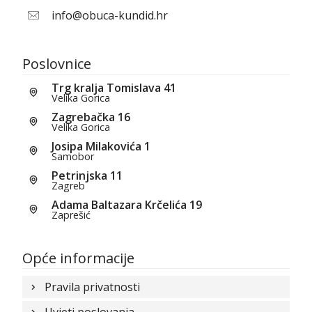
info@obuca-kundid.hr
Poslovnice
Trg kralja Tomislava 41
Velika Gorica
Zagrebačka 16
Velika Gorica
Josipa Milakovića 1
Samobor
Petrinjska 11
Zagreb
Adama Baltazara Krčelića 19
Zaprešić
Opće informacije
Pravila privatnosti
Uvjeti poslovanja