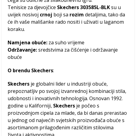
čega su odlične za svakodnevnu igru.
Tenisice za djevojčice
Skechers 303585L-BLK
su u
uvijek nosivoj
crnoj
boji sa
rozim
detaljima, tako da
će ih vaše mališanke rado nositi i uživati u laganom
koraku.
Namjena obuće:
za suho vrijeme
Održavanje:
sredstvima za čišćenje i održavanje
obuće
O
brendu Skechers
:
Skechers
je globalni lider u industriji obuće,
prepoznatljiv po svojoj izvanrednoj kombinaciji stila,
udobnosti i inovativnih tehnologija. Osnovan 1992.
godine u Kaliforniji,
Skechers
je počeo s
proizvodnjom cipela za mlade, da bi danas prerastao
u jednog od najvećih svjetskih proizvođača obuće s
asortimanom prilagođenim različitim stilovima
života i aktivnostima.