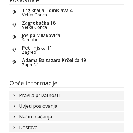
Poslovnice
Trg kralja Tomislava 41
Velika Gorica
Zagrebačka 16
Velika Gorica
Josipa Milakovića 1
Samobor
Petrinjska 11
Zagreb
Adama Baltazara Krčelića 19
Zaprešić
Opće informacije
Pravila privatnosti
Uvjeti poslovanja
Način plaćanja
Dostava