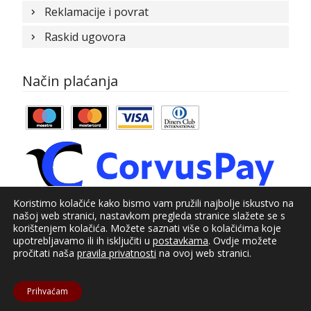
Reklamacije i povrat
Raskid ugovora
Način plaćanja
Koristimo kolačiće kako bismo vam pružili najbolje iskustvo na
našoj web stranici, nastavkom pregleda stranice slažete se s
© Kundid 2021
korištenjem kolačića. Možete saznati više o kolačićima koje
upotrebljavamo ili ih isključiti u
postavkama
. Ovdje možete
Izrada web shopa:
kT dizajn
pročitati naša
pravila privatnosti
na ovoj web stranici.
Prihvaćam