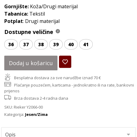
Gornjište:
Koža/Drugi materijal
Tabanica:
Tekstil
Potplat
: Drugi materijal
Dostupne veličine
36
37
38
39
40
41
Dodaj u košaricu
Besplatna dostava za sve narudžbe iznad 70 €
Plaćanje pouzećem, karticama - jednokratno ili na rate, bankovni
prijenos
Brza dostava 2-4 radna dana
SKU:
Rieker Y2066-00
Kategorija:
Jesen/Zima