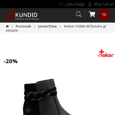
Lista želja
Moj račun
Proizvodi
Jesen/Zima
Rieker Y2066-00
Ženske gl
ežnjače
-20%