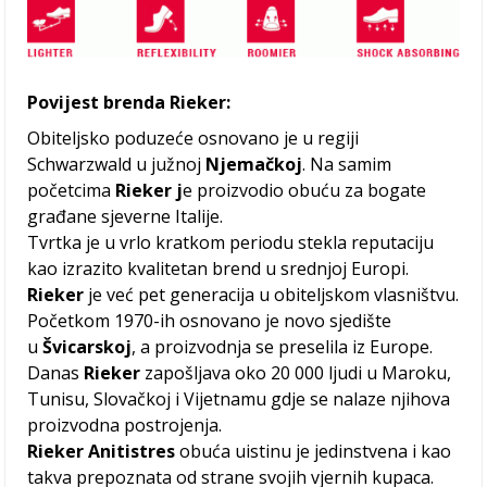
Povijest brenda Rieker:
Obiteljsko poduzeće osnovano je u regiji
Schwarzwald u južnoj
Njemačkoj
. Na samim
početcima
Rieker j
e proizvodio obuću za bogate
građane sjeverne Italije.
Tvrtka je u vrlo kratkom periodu stekla reputaciju
kao izrazito kvalitetan brend u srednjoj Europi.
Rieker
je već pet generacija u obiteljskom vlasništvu.
Početkom 1970-ih osnovano je novo sjedište
u
Švicarskoj
, a proizvodnja se preselila iz Europe.
Danas
Rieker
zapošljava oko 20 000 ljudi u Maroku,
Tunisu, Slovačkoj i Vijetnamu gdje se nalaze njihova
proizvodna postrojenja.
Rieker Anitistres
obuća uistinu je jedinstvena i kao
takva prepoznata od strane svojih vjernih kupaca.