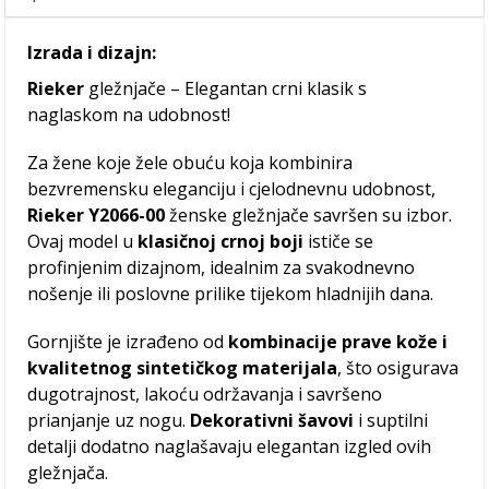
Izrada i dizajn:
Rieker
gležnjače – Elegantan crni klasik s
naglaskom na udobnost!
Za žene koje žele obuću koja kombinira
bezvremensku eleganciju i cjelodnevnu udobnost,
Rieker Y2066-00
ženske gležnjače savršen su izbor.
Ovaj model u
klasičnoj crnoj boji
ističe se
profinjenim dizajnom, idealnim za svakodnevno
nošenje ili poslovne prilike tijekom hladnijih dana.
Gornjište je izrađeno od
kombinacije prave kože i
kvalitetnog sintetičkog materijala
, što osigurava
dugotrajnost, lakoću održavanja i savršeno
prianjanje uz nogu.
Dekorativni šavovi
i suptilni
detalji dodatno naglašavaju elegantan izgled ovih
gležnjača.