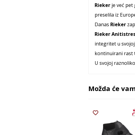
Rieker
je već pet
preselila iz Europ
Danas
Rieker
zap
Rieker Anitistre
integritet u svojo
kontinuirani rast 
U svojoj raznolik
Možda će vam 