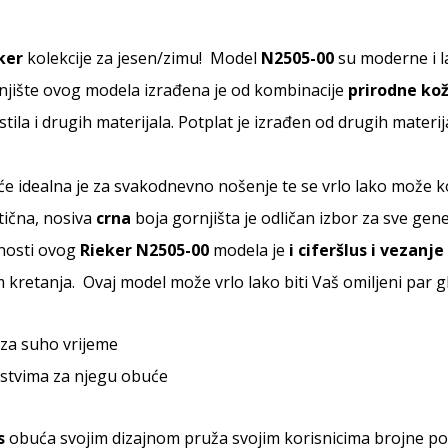
ker
kolekcije za jesen/zimu! Model
N2505-00
su moderne i 
ište ovog modela izrađena je od kombinacije
prirodne ko
ila i drugih materijala. Potplat je izrađen od drugih materij
e idealna je za svakodnevno nošenje te se vrlo lako može 
tična, nosiva
crna
boja gornjišta je odličan izbor za sve gene
dnosti ovog
Rieker N2505-00
modela je
i ciferšlus i vezanje
 kretanja. Ovaj model može vrlo lako biti Vaš omiljeni par 
za suho vrijeme
stvima za njegu obuće
s
obuća svojim dizajnom pruža svojim korisnicima brojne po