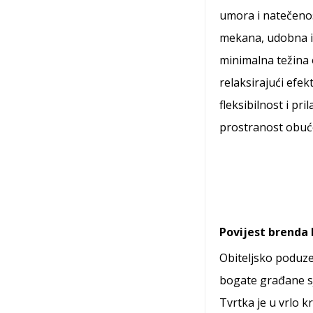
umora i natečeno
mekana, udobna i
minimalna težina
relaksirajući efek
fleksibilnost i pr
prostranost obuć
Povijest brenda 
Obiteljsko poduze
bogate građane sje
Tvrtka je u vrlo k