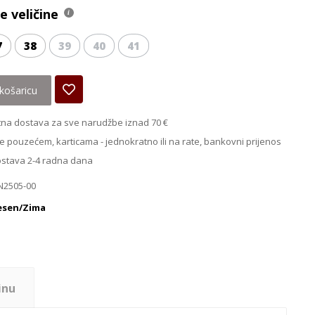
 veličine
7
38
39
40
41
košaricu
na dostava za sve narudžbe iznad 70 €
e pouzećem, karticama - jednokratno ili na rate, bankovni prijenos
ostava 2-4 radna dana
N2505-00
esen/Zima
inu