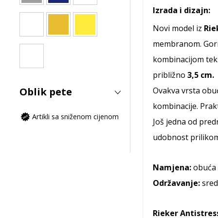
Izrada i dizajn:
Novi model iz
Rie
membranom. Gornj
kombinacijom tekst
približno
3,5 cm.
Oblik pete
Ovakva vrsta obuć
kombinacije. Prak
Artikli sa sniženom cijenom
Još jedna od pre
udobnost prilikom
Namjena:
obuća 
Održavanje:
sred
Rieker Antistres