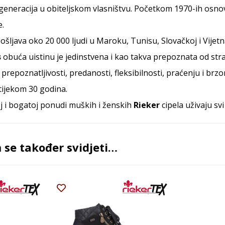
 generacija u obiteljskom vlasništvu. Početkom 1970-ih osno
e.
ošljava oko 20 000 ljudi u Maroku, Tunisu, Slovačkoj i Vijet
s
obuća uistinu je jedinstvena i kao takva prepoznata od stra
j prepoznatljivosti, predanosti, fleksibilnosti, praćenju i b
tijekom 30 godina.
oj i bogatoj ponudi muških i ženskih
Rieker
cipela uživaju svi
se također svidjeti…