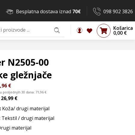
Besplatna dostava iznad
70€
098 902 3826
Košarica
0,00
€
er N2505-00
ke gležnjače
,96
€
 u posljednjih 30 dana:
71,96
€
d
26,99 €
:
Koža/ drugi materijal
:
Tekstil / drugi materijal
Drugi materijal