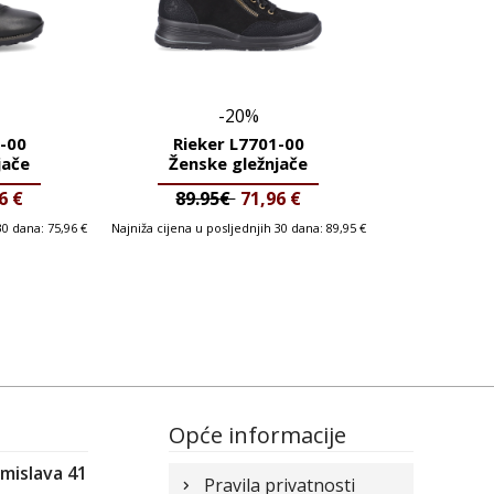
-20%
-00
Rieker L7701-00
jače
Ženske gležnjače
46
€
89.95€
71,96
€
 30 dana:
75,96
€
Najniža cijena u posljednjih 30 dana:
89,95
€
Opće informacije
omislava 41
Pravila privatnosti