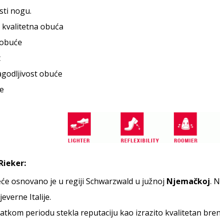
sti nogu.
 kvalitetna obuća
 obuće
t
ilagodljivost obuće
e
Rieker:
će osnovano je u regiji Schwarzwald u južnoj
Njemačkoj
. 
verne Italije.
ratkom periodu stekla reputaciju kao izrazito kvalitetan bren