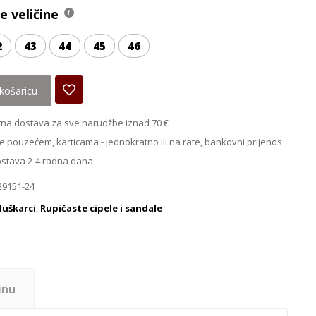
 veličine
2
43
44
45
46
košaricu
na dostava za sve narudžbe iznad 70 €
e pouzećem, karticama - jednokratno ili na rate, bankovni prijenos
ostava 2-4 radna dana
29151-24
uškarci
,
Rupičaste cipele i sandale
inu