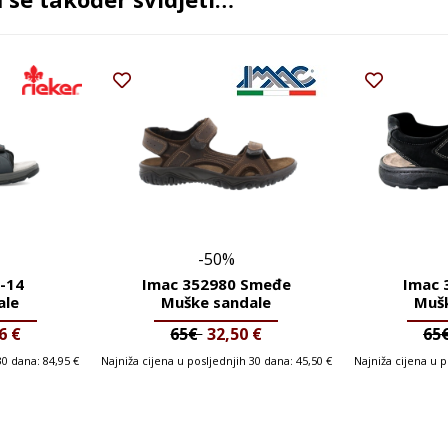
-50%
-14
Imac 352980 Smeđe
Imac 
ale
Muške sandale
Mušk
96
€
65€
32,50
€
65
 30 dana:
84,95
€
Najniža cijena u posljednjih 30 dana:
45,50
€
Najniža cijena u 