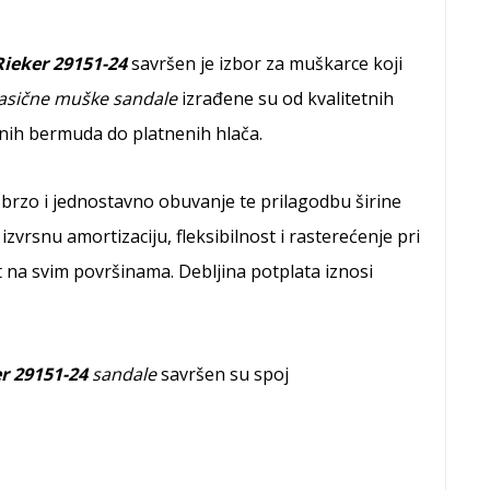
Rieker 29151-24
savršen je izbor za muškarce koji
lasične muške sandale
izrađene su od kvalitetnih
rnih bermuda do platnenih hlača.
rzo i jednostavno obuvanje te prilagodbu širine
zvrsnu amortizaciju, fleksibilnost i rasterećenje pri
 na svim površinama. Debljina potplata iznosi
r 29151-24
sandale
savršen su spoj