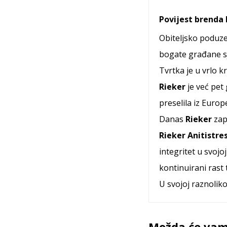
Povijest brenda 
Obiteljsko poduze
bogate građane sje
Tvrtka je u vrlo k
Rieker
je već pet
preselila iz Europ
Danas
Rieker
zap
Rieker Anitistre
integritet u svojo
kontinuirani rast 
U svojoj raznolik
Možda će vam 