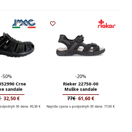
-50%
-20%
352990 Crne
Rieker 22750-00
e sandale
Muške sandale
€
32,50
€
77€
61,60
€
posljednjih 30 dana:
45,50
€
Najniža cijena u posljednjih 30 dana:
77,00
€