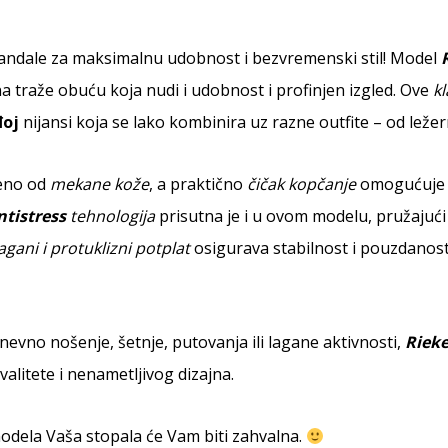
ndale za maksimalnu udobnost i bezvremenski stil! Model
na traže obuću koja nudi i udobnost i profinjen izgled. Ove
k
oj
nijansi koja se lako kombinira uz razne outfite – od leže
đeno od
mekane kože
, a praktično
čičak kopčanje
omogućuje b
ntistress
tehnologija
prisutna je i u ovom modelu, pružajući i
agani i protuklizni potplat
osigurava stabilnost i pouzdanost
nevno nošenje, šetnje, putovanja ili lagane aktivnosti,
Rieke
valitete i nenametljivog dizajna.
dela Vaša stopala će Vam biti zahvalna.