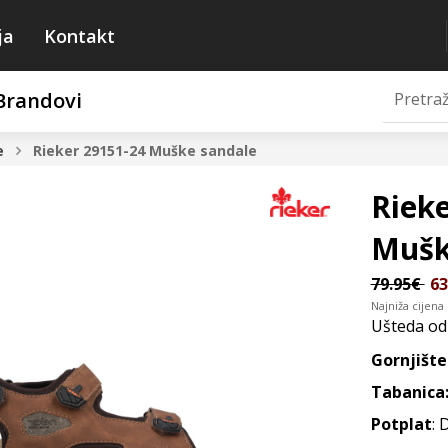
ja
Kontakt
Brandovi
e
Rieker 29151-24
Muške sandale
Rieke
Mušk
79.95€
63
Najniža cijena
Ušteda o
Gornjište
Tabanica
Potplat
: 