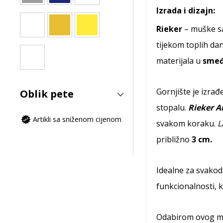
Izrada i dizajn:
Rieker
– muške sa
tijekom toplih da
materijala u
smeđ
Gornjište je izra
Oblik pete
stopalu.
Rieker A
Artikli sa sniženom cijenom
svakom koraku.
L
približno
3 cm.
Idealne za svakod
funkcionalnosti, k
Odabirom ovog mo