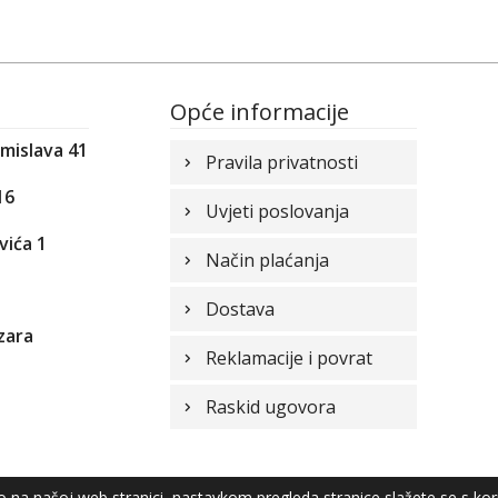
Opće informacije
omislava 41
Pravila privatnosti
16
Uvjeti poslovanja
vića 1
Način plaćanja
1
Dostava
zara
Reklamacije i povrat
Raskid ugovora
vo na našoj web stranici, nastavkom pregleda stranice slažete se s ko