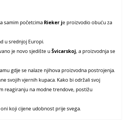
Na samim početcima
Rieker j
e proizvodio obuću za
d u srednjoj Europi.
vano je novo sjedište u
Švicarskoj
, a proizvodnja se
namu gdje se nalaze njihova proizvodna postrojenja.
ne svojih vjernih kupaca. Kako bi održali svoj
rzom reagiranju na modne trendove, postižu
 oni koji cijene udobnost prije svega.