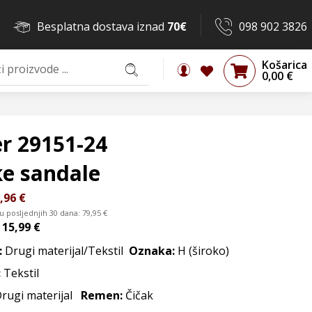
Besplatna dostava iznad
70€
098 902 3826
Košarica
0,00
€
r 29151-24
e sandale
,96
€
 u posljednjih 30 dana:
79,95
€
d
15,99 €
:
Drugi materijal/Tekstil
Oznaka:
H (široko)
:
Tekstil
Drugi materijal
Remen:
Čičak