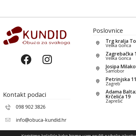
Poslovnice
Trg kralja T
Velika Gorica
Zagrebačka 
Velika Gorica
Josipa Milako
Samobor
Petrinjska 1
Zagreb
Adama Balta
Kontakt podaci
Krčelića 19
Zaprešić
098 902 3826
info@obuca-kundid.hr
Koristimo kolačiće kako bismo vam pružili najbolje iskust