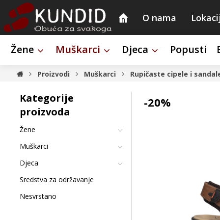
O nama
Lokaci
Žene
Muškarci
Djeca
Popusti
Proizvodi
Muškarci
Rupičaste cipele i sandal
Kategorije
-20%
proizvoda
Žene
Muškarci
Djeca
Sredstva za održavanje
Nesvrstano