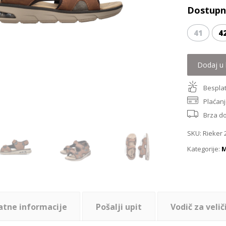
Dostupne
41
4
Dodaj u 
Besplat
Plaćanj
Brza d
SKU:
Rieker 
Kategorije:
M
atne informacije
Pošalji upit
Vodič za velič