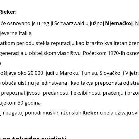
Rieker:
će osnovano je u regiji Schwarzwald u južnoj
Njemačkoj
. 
verne Italije.
ratkom periodu stekla reputaciju kao izrazito kvalitetan bren
 generacija u obiteljskom vlasništvu. Početkom 1970-ih osno
e.
ošljava oko 20 000 ljudi u Maroku, Tunisu, Slovačkoj i Vijet
s
obuća uistinu je jedinstvena i kao takva prepoznata od stra
j prepoznatljivosti, predanosti, fleksibilnosti, praćenju i b
tijekom 30 godina.
oj i bogatoj ponudi muških i ženskih
Rieker
cipela uživaju svi
se također svidjeti…