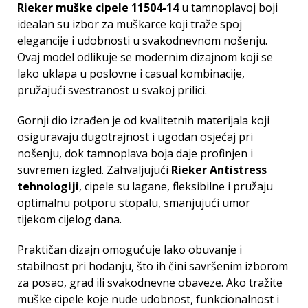
Rieker muške cipele 11504-14
u tamnoplavoj boji
idealan su izbor za muškarce koji traže spoj
elegancije i udobnosti u svakodnevnom nošenju.
Ovaj model odlikuje se modernim dizajnom koji se
lako uklapa u poslovne i casual kombinacije,
pružajući svestranost u svakoj prilici.
Gornji dio izrađen je od kvalitetnih materijala koji
osiguravaju dugotrajnost i ugodan osjećaj pri
nošenju, dok tamnoplava boja daje profinjen i
suvremen izgled. Zahvaljujući
Rieker Antistress
tehnologiji
, cipele su lagane, fleksibilne i pružaju
optimalnu potporu stopalu, smanjujući umor
tijekom cijelog dana.
Praktičan dizajn omogućuje lako obuvanje i
stabilnost pri hodanju, što ih čini savršenim izborom
za posao, grad ili svakodnevne obaveze. Ako tražite
muške cipele koje nude udobnost, funkcionalnost i