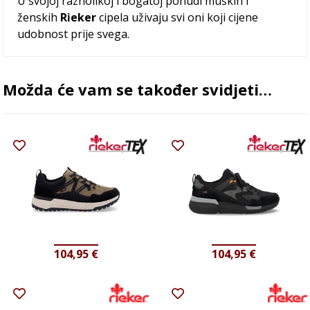
U svojoj raznolikoj i bogatoj ponudi muških i
ženskih
Rieker
cipela uživaju svi oni koji cijene
udobnost prije svega.
Možda će vam se također svidjeti…
104,95
€
104,95
€