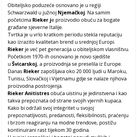
Obiteljsko poduzeće osnovano je u regiji
Schwarzwald u južnoj
Njemačkoj
. Na samim
početcima
Rieker j
e proizvodio obuću za bogate
građane sjeverne Italije.
Tvrtka je u vrlo kratkom periodu stekla reputaciju
kao izrazito kvalitetan brend u srednjoj Europi.
Rieker
je već pet generacija u obiteljskom vlasništvu.
Početkom 1970-ih osnovano je novo sjedište
u
Švicarskoj
, a proizvodnja se preselila iz Europe.
Danas
Rieker
zapošljava oko 20 000 ljudi u Maroku,
Tunisu, Slovačkoj i Vijetnamu gdje se nalaze njihova
proizvodna postrojenja.
Rieker Anitistres
obuća uistinu je jedinstvena i kao
takva prepoznata od strane svojih vjernih kupaca.
Kako bi održali svoj integritet u svojoj
prepoznatljivosti, predanosti, fleksibilnosti, praćenju
i brzom reagiranju na modne trendove, postižu
kontinuirani rast tijekom 30 godina.