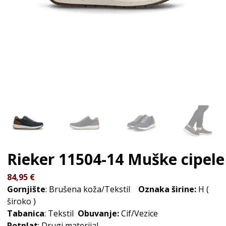
Rieker 11504-14
Muške cipele
84,95
€
Gornjište
: Brušena koža/Tekstil
Oznaka širine:
H (
široko )
Tabanica
: Tekstil
Obuvanje:
Cif/Vezice
Potplat
: Drugi materijal