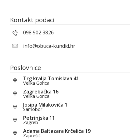
Kontakt podaci
098 902 3826
info@obuca-kundid.hr
Poslovnice
Trg kralja Tomislava 41
Velika Gorica
Zagrebačka 16
Velika Gorica
Josipa Milakovića 1
Samobor
Petrinjska 11
Zagreb
Adama Baltazara Krčelića 19
Zaprešić