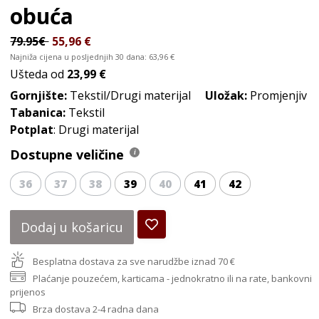
obuća
79.95€
55,96
€
Najniža cijena u posljednjih 30 dana:
63,96
€
Ušteda od
23,99 €
Gornjište:
Tekstil/Drugi materijal
Uložak:
Promjenjiv
Tabanica:
Tekstil
Potplat
: Drugi materijal
Dostupne veličine
36
37
38
39
40
41
42
Dodaj u košaricu
Besplatna dostava za sve narudžbe iznad 70 €
Plaćanje pouzećem, karticama - jednokratno ili na rate, bankovni
prijenos
Brza dostava 2-4 radna dana