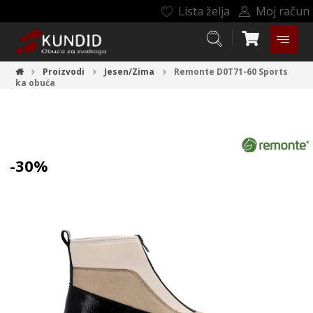
Lista želja
Moj račun
Proizvodi
Jesen/Zima
Remonte D0T71-60
Sports
ka obuća
-30%