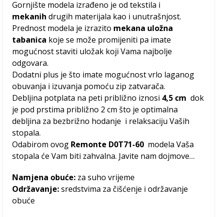
Gornjište modela izrađeno je od tekstila i
mekanih
drugih materijala kao i unutrašnjost.
Prednost modela je izrazito
mekana uložna
tabanica
koje se može promijeniti pa imate
mogućnost staviti uložak koji Vama najbolje
odgovara.
Dodatni plus je što imate mogućnost vrlo laganog
obuvanja i izuvanja pomoću zip zatvarača.
Debljina potplata na peti približno iznosi
4,5 cm
dok
je pod prstima približno 2 cm što je optimalna
debljina za bezbrižno hodanje i relaksaciju Vaših
stopala.
Odabirom ovog
Remonte D0T71-60
modela Vaša
stopala će Vam biti zahvalna. Javite nam dojmove…
Namjena obuće:
za suho vrijeme
Održavanje:
sredstvima za čišćenje i održavanje
obuće