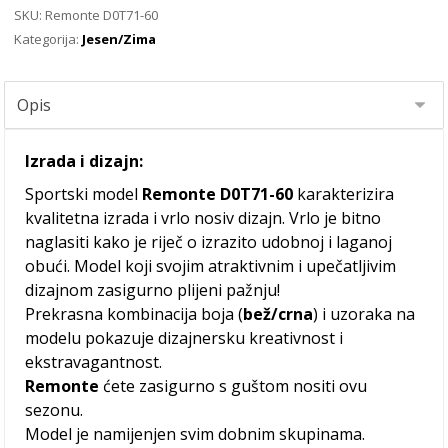
SKU:
Remonte D0T71-60
Kategorija:
Jesen/Zima
Izrada i dizajn:
Sportski model
Remonte D0T71-60
karakterizira
kvalitetna izrada i vrlo nosiv dizajn. Vrlo je bitno
naglasiti kako je riječ o izrazito udobnoj i laganoj
obući. Model koji svojim atraktivnim i upečatljivim
dizajnom zasigurno plijeni pažnju!
Prekrasna kombinacija boja (
bež/crna
) i uzoraka na
modelu pokazuje dizajnersku kreativnost i
ekstravagantnost.
Remonte
ćete zasigurno s guštom nositi ovu
sezonu.
Model je namijenjen svim dobnim skupinama.