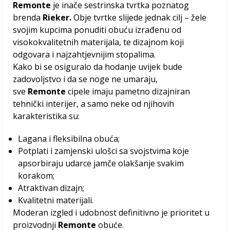
Remonte
je inače sestrinska tvrtka poznatog
brenda
Rieker.
Obje tvrtke slijede jednak cilj – žele
svojim kupcima ponuditi obuću izrađenu od
visokokvalitetnih materijala, te dizajnom koji
odgovara i najzahtjevnijim stopalima.
Kako bi se osiguralo da hodanje uvijek bude
zadovoljstvo i da se noge ne umaraju,
sve
Remonte
cipele imaju pametno dizajniran
tehnički interijer, a samo neke od njihovih
karakteristika su:
Lagana i fleksibilna obuća;
Potplati i zamjenski ulošci sa svojstvima koje
apsorbiraju udarce jamče olakšanje svakim
korakom;
Atraktivan dizajn;
Kvalitetni materijali.
Moderan izgled i udobnost definitivno je prioritet u
proizvodnji
Remonte
obuće.