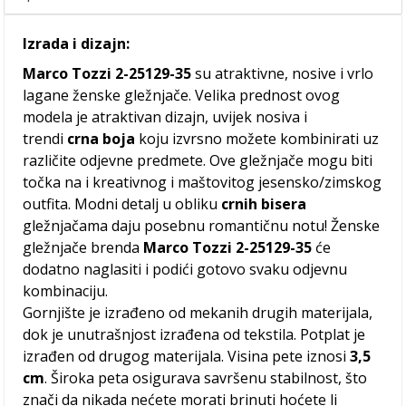
Izrada i dizajn:
Marco Tozzi
2-25129-35
su atraktivne, nosive i vrlo
lagane ženske gležnjače. Velika prednost ovog
modela je atraktivan dizajn, uvijek nosiva i
trendi
crna boja
koju izvrsno možete kombinirati uz
različite odjevne predmete. Ove gležnjače mogu biti
točka na i kreativnog i maštovitog jesensko/zimskog
outfita. Modni detalj u obliku
crnih bisera
gležnjačama daju posebnu romantičnu notu! Ženske
gležnjače brenda
Marco Tozzi 2-25129-35
će
dodatno naglasiti i podići gotovo svaku odjevnu
kombinaciju.
Gornjište je izrađeno od mekanih drugih materijala,
dok je unutrašnjost izrađena od tekstila. Potplat je
izrađen od drugog materijala. Visina pete iznosi
3,5
cm
. Široka peta osigurava savršenu stabilnost, što
znači da nikada nećete morati brinuti hoćete li