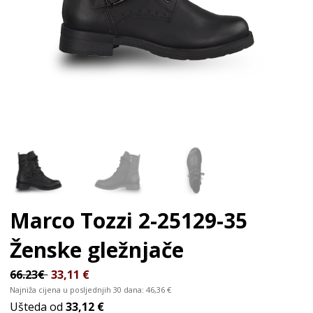
Marco Tozzi 2-25129-35
Ženske gležnjače
66.23€
33,11
€
Najniža cijena u posljednjih 30 dana:
46,36
€
Ušteda od
33,12 €