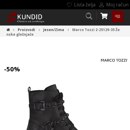
Lista želja
Moj račun
Proizvodi
Jesen/Zima
Marco Tozzi 2-25129-35
Že
nske gležnjače
-50%