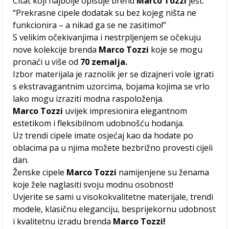
Citat koji najbolje opisuje brend
Marco Tozzi
jest:
“Prekrasne cipele dodatak su bez kojeg ništa ne
funkcionira – a nikad ga se ne zasitimo!”
S velikim očekivanjima i nestrpljenjem se očekuju
nove kolekcije brenda
Marco Tozzi
koje se mogu
pronaći u više od
70 zemalja.
Izbor materijala je raznolik jer se dizajneri vole igrati
s ekstravagantnim uzorcima, bojama kojima se vrlo
lako mogu izraziti modna raspoloženja.
Marco Tozzi
uvijek impresionira elegantnom
estetikom i fleksibilnom udobnošću hodanja.
Uz trendi cipele imate osjećaj kao da hodate po
oblacima pa u njima možete bezbrižno provesti cijeli
dan.
Ženske cipele
Marco Tozzi
namijenjene su ženama
koje žele naglasiti svoju modnu osobnost!
Uvjerite se sami u visokokvalitetne materijale, trendi
modele, klasičnu eleganciju, besprijekornu udobnost
i kvalitetnu izradu brenda
Marco Tozzi!