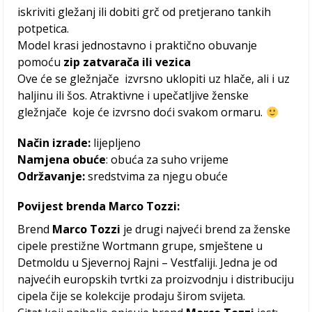
iskriviti gležanj ili dobiti grč od pretjerano tankih
potpetica.
Model krasi jednostavno i praktično obuvanje
pomoću
zip zatvarača ili vezica
Ove će se gležnjače izvrsno uklopiti uz hlače, ali i uz
haljinu ili šos. Atraktivne i upečatljive ženske
gležnjače koje će izvrsno doći svakom ormaru.
Način izrade:
lijepljeno
Namjena obuće
: obuća za suho vrijeme
Održavanje:
sredstvima za njegu obuće
Povijest brenda Marco Tozzi:
Brend
Marco Tozzi
je drugi najveći brend za ženske
cipele prestižne Wortmann grupe, smještene u
Detmoldu u Sjevernoj Rajni – Vestfaliji. Jedna je od
najvećih europskih tvrtki za proizvodnju i distribuciju
cipela čije se kolekcije prodaju širom svijeta.