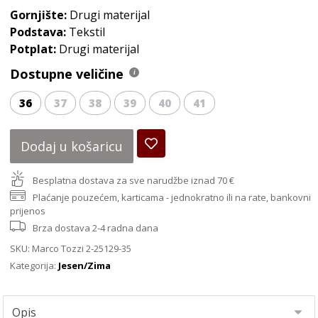
Gornjište:
Drugi materijal
Podstava:
Tekstil
Potplat:
Drugi materijal
Dostupne veličine
36
37
38
39
40
41
Dodaj u košaricu
Besplatna dostava za sve narudžbe iznad 70 €
Plaćanje pouzećem, karticama - jednokratno ili na rate, bankovni
prijenos
Brza dostava 2-4 radna dana
SKU:
Marco Tozzi 2-25129-35
Kategorija:
Jesen/Zima