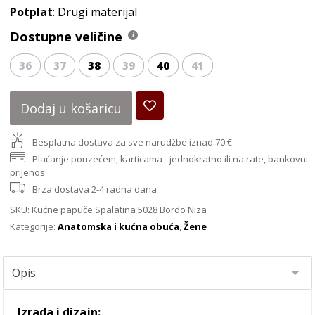
Potplat
: Drugi materijal
Dostupne veličine
36
37
38
39
40
41
Dodaj u košaricu
Besplatna dostava za sve narudžbe iznad 70 €
Plaćanje pouzećem, karticama - jednokratno ili na rate, bankovni
prijenos
Brza dostava 2-4 radna dana
SKU:
Kućne papuče Spalatina 5028 Bordo Niza
Kategorije:
Anatomska i kućna obuća
,
Žene
Izrada i dizajn: