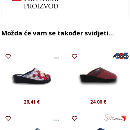
Možda će vam se također svidjeti…
26,41
€
24,00
€