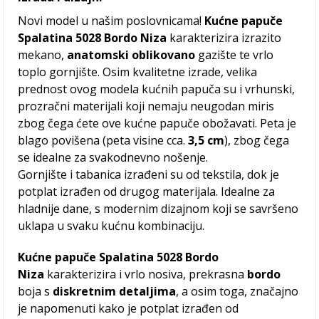
Novi model u našim poslovnicama!
Kućne papuče
Spalatina 5028 Bordo Niza
karakterizira izrazito
mekano,
anatomski oblikovano
gazište te vrlo
toplo gornjište. Osim kvalitetne izrade, velika
prednost ovog modela kućnih papuča su i vrhunski,
prozračni materijali koji nemaju neugodan miris
zbog čega ćete ove kućne papuče obožavati. Peta je
blago povišena (peta visine cca.
3,5 cm
), zbog čega
se idealne za svakodnevno nošenje.
Gornjište i tabanica izrađeni su od tekstila, dok je
potplat izrađen od drugog materijala. Idealne za
hladnije dane, s modernim dizajnom koji se savršeno
uklapa u svaku kućnu kombinaciju.
Kućne papuče Spalatina 5028 Bordo
Niza
karakterizira i vrlo nosiva, prekrasna
bordo
boja s
diskretnim detaljima
, a osim toga, značajno
je napomenuti kako je potplat izrađen od