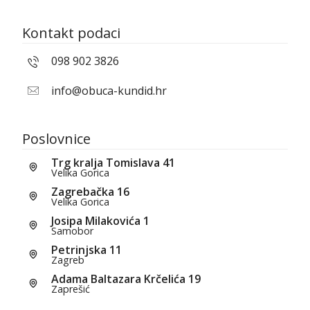
Kontakt podaci
098 902 3826
info@obuca-kundid.hr
Poslovnice
Trg kralja Tomislava 41
Velika Gorica
Zagrebačka 16
Velika Gorica
Josipa Milakovića 1
Samobor
Petrinjska 11
Zagreb
Adama Baltazara Krčelića 19
Zaprešić