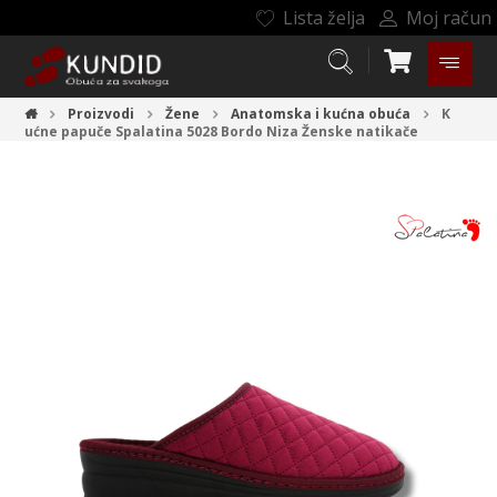
Lista želja
Moj račun
Proizvodi
Žene
Anatomska i kućna obuća
K
ućne papuče Spalatina 5028 Bordo Niza
Ženske natikače