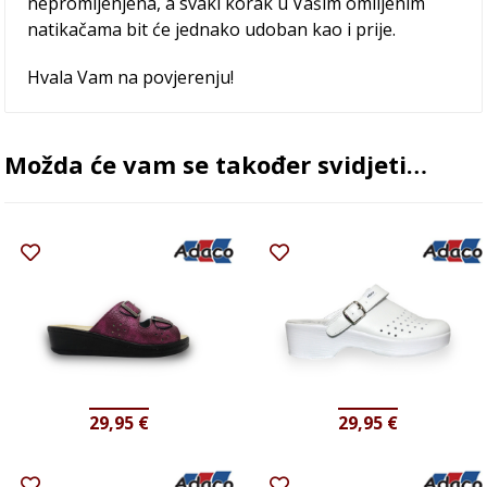
nepromijenjena, a svaki korak u Vašim omiljenim
natikačama bit će jednako udoban kao i prije.
Hvala Vam na povjerenju!
Možda će vam se također svidjeti…
29,95
€
29,95
€