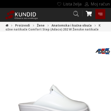
Lista želja
Moj račun
Proizvodi
Žene
Anatomska i kućna obuća
K
ožne natikače Comfort Step (Adaco) 202 W
Ženske natikače