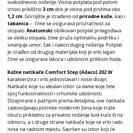
svakodnevno nošenje. Visina potplata pod petom
iznosi približno
3 cm
dok je visina pod prstima oko
1,2 cm
. Gornjište je izrađeno od
prirodne kože
, kao i
tabanica
– čime se osigurava prozračnost za
stopalo.
Anatomski
oblikovan potplat prilagođava
se obliku stopala, čime pruža optimalnu podršku i
smanjuje umor, čak i nakon dugog nošenja. Potplat
je izrađen od drugog materijala koji je vrlo lagan
čime se osigurava lakoća i udobnost prilikom hoda.
Kožne natikače Comfort Step (Adaco) 202 W
karakterizira i vrlo jednostavan i nosiv dizajn.
Natikače koje su idealan izbor za dame koje žele
spoj funkcionalnosti i vrhunske udobnosti.
Dizajnirane s pažnjom prema detaljima, ove natikače
zadovoljavaju potrebe modernih žena koje traže
obuću prikladnu za privatno nošenje kod kuće ili na
odmoru, a s druge strane natikače koje se vrlo rado
nose na radnom mjestu. Savršen su izbor koji će