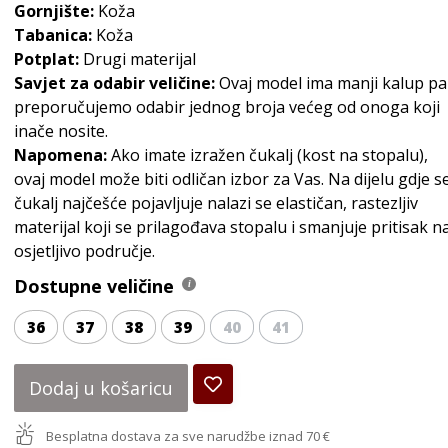
Gornjište:
Koža
Tabanica:
Koža
Potplat:
Drugi materijal
Savjet za odabir veličine:
Ovaj model ima manji kalup pa
preporučujemo odabir jednog broja većeg od onoga koji
inače nosite.
Napomena:
Ako imate izražen čukalj (kost na stopalu),
ovaj model može biti odličan izbor za Vas. Na dijelu gdje s
čukalj najčešće pojavljuje nalazi se elastičan, rastezljiv
materijal koji se prilagođava stopalu i smanjuje pritisak n
osjetljivo područje.
Dostupne veličine
36
37
38
39
40
41
Dodaj u košaricu
Besplatna dostava za sve narudžbe iznad 70 €