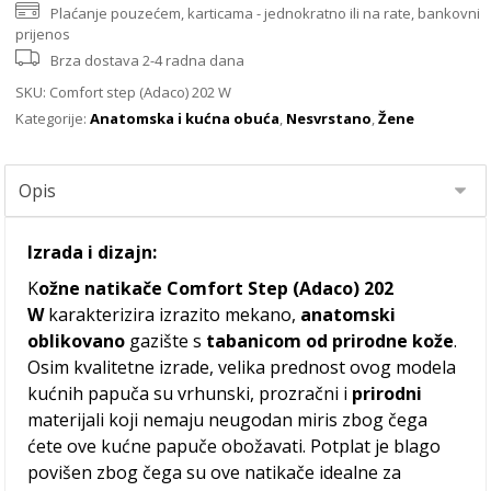
Plaćanje pouzećem, karticama - jednokratno ili na rate, bankovni
prijenos
Brza dostava 2-4 radna dana
SKU:
Comfort step (Adaco) 202 W
Kategorije:
Anatomska i kućna obuća
,
Nesvrstano
,
Žene
Izrada i dizajn:
K
ožne natikače Comfort Step (Adaco) 202
W
karakterizira izrazito mekano,
anatomski
oblikovano
gazište s
tabanicom od prirodne kože
.
Osim kvalitetne izrade, velika prednost ovog modela
kućnih papuča su vrhunski, prozračni i
prirodni
materijali koji nemaju neugodan miris zbog čega
ćete ove kućne papuče obožavati. Potplat je blago
povišen zbog čega su ove natikače idealne za