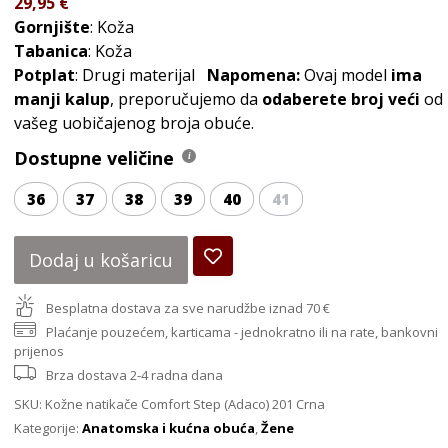
29,95
€
Gornjište
: Koža
Tabanica
: Koža
Potplat
: Drugi materijal
Napomena:
Ovaj model
ima
manji kalup
, preporučujemo da
odaberete broj veći
od
vašeg uobičajenog broja obuće.
Dostupne veličine
36
37
38
39
40
41
Dodaj u košaricu
Besplatna dostava za sve narudžbe iznad 70 €
Plaćanje pouzećem, karticama - jednokratno ili na rate, bankovni
prijenos
Brza dostava 2-4 radna dana
SKU:
Kožne natikače Comfort Step (Adaco) 201 Crna
Kategorije:
Anatomska i kućna obuća
,
Žene