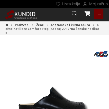
Lista želja
Moj račun
Proizvodi
Žene
Anatomska i kućna obuća
K
ožne natikače Comfort Step (Adaco) 201 Crna
Ženske natikač
e