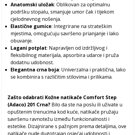
Anatomski uložak
: Oblikovan za optimalnu
podršku stopalu, smanjuje umor čak i tijekom
cjelodnevnog nošenja.
Elastične gumice
: Integrirane na strateškim
mjestima, omogućuju savršeno prianjanje i lako
obuvanje.
Lagani potplat
: Napravljen od izdržljivog i
fleksibilnog materijala, apsorbira udarce i pruža
dodatnu udobnost.
Elegantna crna boja
: Univerzalna i praktična, lako
se kombinira s različitim stilovima i prilikama.
Zašto odabrati Kožne natikače Comfort Step
(Adaco) 201 Crna?
Bilo da ste na poslu ili uživate u
opuštenim trenucima kod kuće, natikače pružaju
savršenu ravnotežu između funkcionalnosti i
estetike. Dizajnirane s pažnjom prema detaljima, ove
natikače nude dugotrajan osjećaj udobnosti i