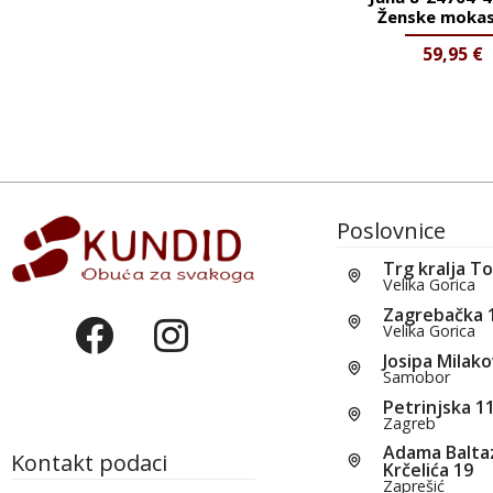
Ženske mokas
59,95
€
Poslovnice
Trg kralja T
Velika Gorica
Zagrebačka 
Velika Gorica
Josipa Milako
Samobor
Petrinjska 1
Zagreb
Adama Balta
Kontakt podaci
Krčelića 19
Zaprešić