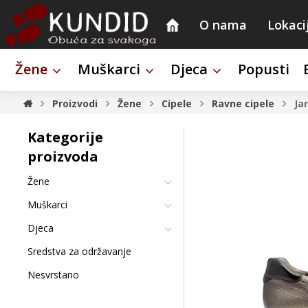
O nama
Lokaci
Žene
Muškarci
Djeca
Popusti
Proizvodi
Žene
Cipele
Ravne cipele
Ja
Kategorije
proizvoda
Žene
Muškarci
Djeca
Sredstva za održavanje
Nesvrstano