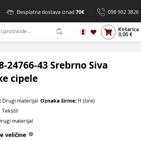
Besplatna dostava iznad
70€
098 902 3826
Košarica
0,00
€
8-24766-43 Srebrno Siva
e cipele
:
Drugi materijal
Oznaka širine:
H (šire)
:
Tekstil
Drugi materijal
 veličine