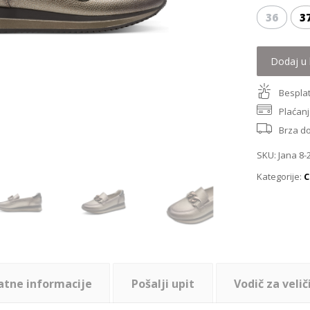
36
3
Dodaj u 
Besplat
Plaćanj
Brza d
SKU:
Jana 8-
Kategorije:
C
atne informacije
Pošalji upit
Vodič za velič