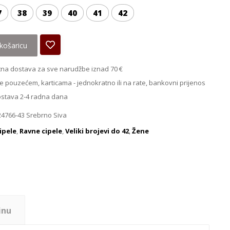
7
38
39
40
41
42
košaricu
na dostava za sve narudžbe iznad 70 €
e pouzećem, karticama - jednokratno ili na rate, bankovni prijenos
ostava 2-4 radna dana
24766-43 Srebrno Siva
ipele
,
Ravne cipele
,
Veliki brojevi do 42
,
Žene
inu