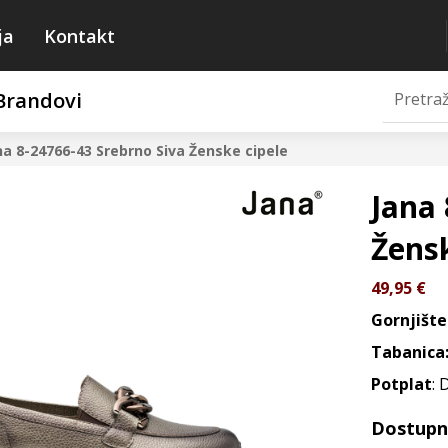
ja
Kontakt
Brandovi
na 8-24766-43 Srebrno Siva
Ženske cipele
Jana 
Žensk
49,95
€
Gornjište
Tabanica
Potplat
: 
Dostupne