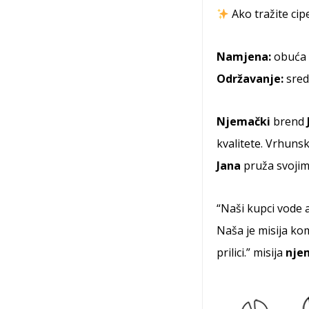
Ako tražite cip
Namjena:
obuća 
Održavanje:
sred
Njemački
brend
kvalitete. Vrhuns
Jana
pruža svojim
“Naši kupci vode a
Naša je misija ko
prilici.” misija
nje