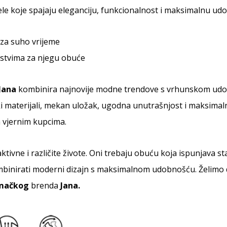
ele koje spajaju eleganciju, funkcionalnost i maksimalnu u
za suho vrijeme
stvima za njegu obuće
Jana
kombinira najnovije modne trendove s vrhunskom udobn
ki materijali, mekan uložak, ugodna unutrašnjost i maksimaln
 vjernim kupcima.
ktivne i različite živote. Oni trebaju obuću koja ispunjava 
mbinirati moderni dizajn s maksimalnom udobnošću. Želimo 
mačkog
brenda
Jana.