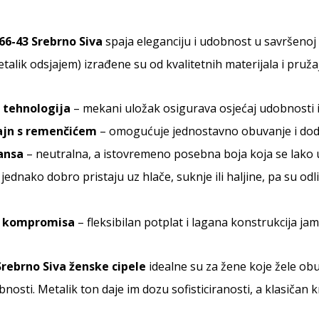
66-43 Srebrno Siva
spaja eleganciju i udobnost u savršenoj
talik odsjajem) izrađene su od kvalitetnih materijala i pruža
e tehnologija
– mekani uložak osigurava osjećaj udobnosti i
ajn s remenčićem
– omogućuje jednostavno obuvanje i doda
ansa
– neutralna, a istovremeno posebna boja koja se lako 
jednako dobro pristaju uz hlače, suknje ili haljine, pa su o
z kompromisa
– fleksibilan potplat i lagana konstrukcija ja
Srebrno Siva ženske cipele
idealne su za žene koje žele obu
bnosti. Metalik ton daje im dozu sofisticiranosti, a klasičan 