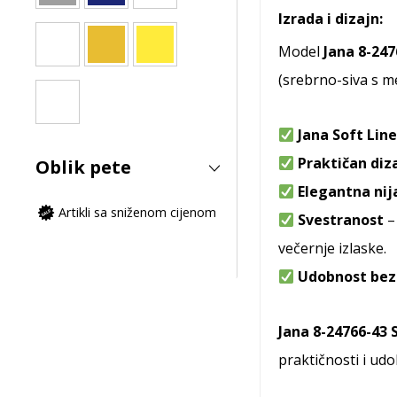
Izrada i dizajn:
Model
Jana 8-247
(srebrno-siva s me
Jana Soft Lin
Praktičan diz
Oblik pete
Elegantna nij
Artikli sa sniženom cijenom
Svestranost
– 
večernje izlaske.
Udobnost be
Jana 8-24766-43 
praktičnosti i udo