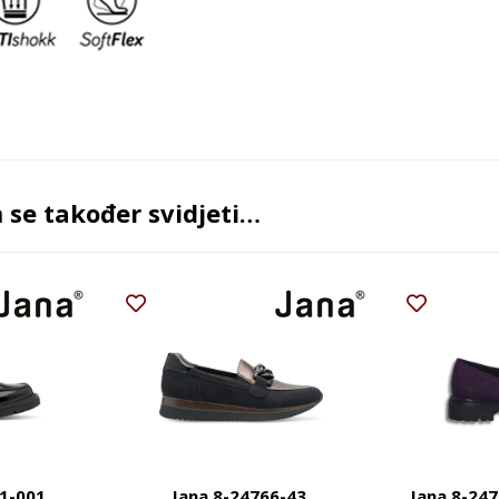
se također svidjeti…
41-001
Jana 8-24766-43
Jana 8-247