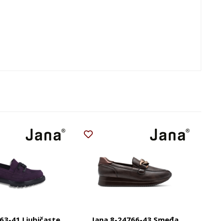
63-41 Ljubičaste
Jana 8-24766-43 Smeđa