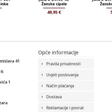
inke
Ženske cipele
Žensk
49,95
€
Opće informacije
omislava 41
Pravila privatnosti
16
Uvjeti poslovanja
vića 1
Način plaćanja
1
Dostava
zara
Reklamacije i povrat