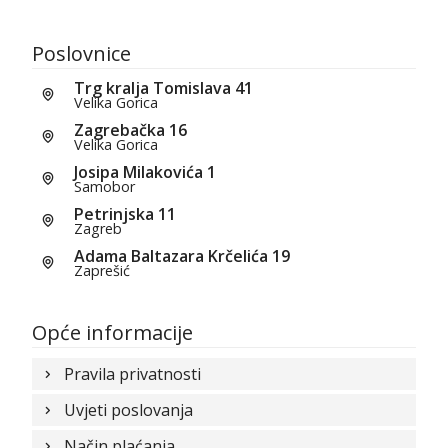
Poslovnice
Trg kralja Tomislava 41
Velika Gorica
Zagrebačka 16
Velika Gorica
Josipa Milakovića 1
Samobor
Petrinjska 11
Zagreb
Adama Baltazara Krčelića 19
Zaprešić
Opće informacije
Pravila privatnosti
Uvjeti poslovanja
Način plaćanja