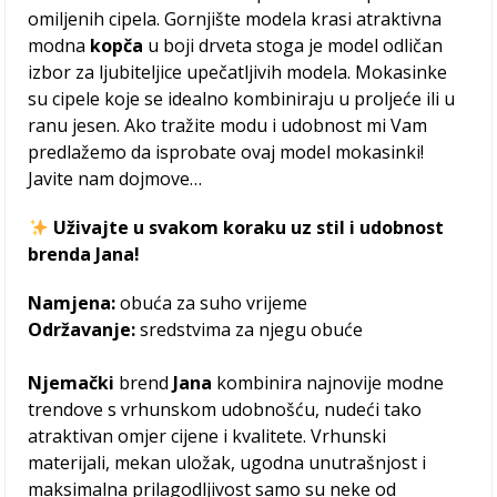
omiljenih cipela. Gornjište modela krasi atraktivna
modna
kopča
u boji drveta stoga je model odličan
izbor za ljubiteljice upečatljivih modela. Mokasinke
su cipele koje se idealno kombiniraju u proljeće ili u
ranu jesen. Ako tražite modu i udobnost mi Vam
predlažemo da isprobate ovaj model mokasinki!
Javite nam dojmove…
Uživajte u svakom koraku uz stil i udobnost
brenda Jana!
Namjena:
obuća za suho vrijeme
Održavanje:
sredstvima za njegu obuće
Njemački
brend
Jana
kombinira najnovije modne
trendove s vrhunskom udobnošću, nudeći tako
atraktivan omjer cijene i kvalitete. Vrhunski
materijali, mekan uložak, ugodna unutrašnjost i
maksimalna prilagodljivost samo su neke od