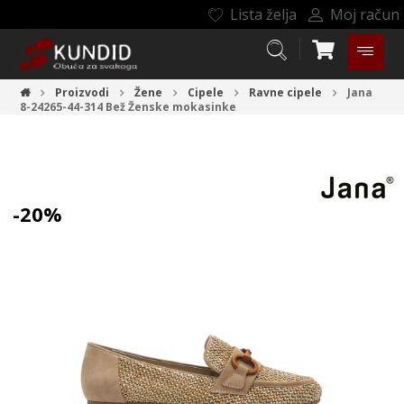
Lista želja
Moj račun
Proizvodi
Žene
Cipele
Ravne cipele
Jana
8-24265-44-314 Bež
Ženske mokasinke
-20%