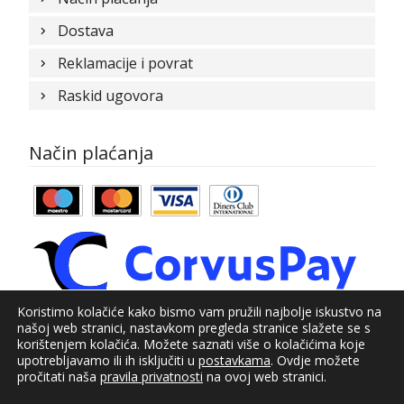
Dostava
Reklamacije i povrat
Raskid ugovora
Način plaćanja
Koristimo kolačiće kako bismo vam pružili najbolje iskustvo na
našoj web stranici, nastavkom pregleda stranice slažete se s
© Kundid 2021
korištenjem kolačića. Možete saznati više o kolačićima koje
upotrebljavamo ili ih isključiti u
postavkama
. Ovdje možete
Izrada web shopa:
kT dizajn
pročitati naša
pravila privatnosti
na ovoj web stranici.