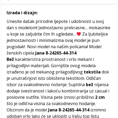
Izrada i dizajn:
Unesite dašak prirodne ljepote i udobnosti u svoj
dan s modelom! Jednostavno prekrasne… mokasinke
u koje se zaljubite čim ih ugledate…
Za ljubiteljice
jednostavnosti i minimalizma ovaj model je pun
pogodak! Novi model na našim policama! Model
ženskih cipela
Jana 8-24265-44-314
Bež
karakterizira prostranost i vrlo mekani i
prilagodljivi materijali. Gornjište ovog modela
izrađeno je od mekanog prilagodljivog
tekstila
dok
je unutrašnjost isto obložena tekstilom. Odličan
izbor za svakodnevno nošenje. Suptilna
bež
nijansa
dodaje svestranost i lakoću kombiniranja uz casual i
poslovne outfite. Visina pete iznosi približno
2 cm
što je odlična visina za svakodnevno hodanje.
Obzirom da je model
Jana 8-24265-44-314
iznimno
udoban vrlo lako će se uklopiti u Vašu top listu