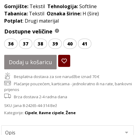
Gornjište:
Tekstil
Tehnologija:
Softline
Tabanica:
Tekstil
Oznaka širine:
H (šire)
Potplat
: Drugi materijal
Dostupne veličine
36
37
38
39
40
41
Dodaj u košaricu
Besplatna dostava za sve narudžbe iznad 70 €
Plaćanje pouzećem, karticama - jednokratno ili na rate, bankovni
prijenos
Brza dostava 2-4 radna dana
SKU:
Jana 8-24265-44-314 Bež
Kategorije:
Cipele
,
Ravne cipele
,
Žene