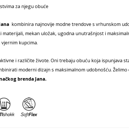
stvima za njegu obuće
Jana
kombinira najnovije modne trendove s vrhunskom udobn
ki materijali, mekan uložak, ugodna unutrašnjost i maksimaln
 vjernim kupcima.
ktivne i različite živote. Oni trebaju obuću koja ispunjava 
mbinirati moderni dizajn s maksimalnom udobnošću. Želimo 
mačkog brenda Jana.