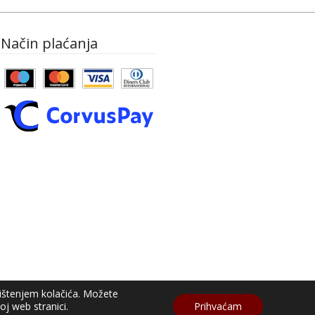
Način plaćanja
rištenjem kolačića. Možete
j web stranici.
Prihvaćam