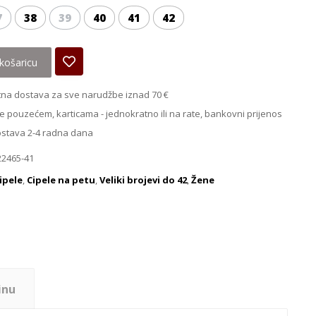
7
38
39
40
41
42
košaricu
na dostava za sve narudžbe iznad 70 €
e pouzećem, karticama - jednokratno ili na rate, bankovni prijenos
ostava 2-4 radna dana
22465-41
ipele
,
Cipele na petu
,
Veliki brojevi do 42
,
Žene
inu