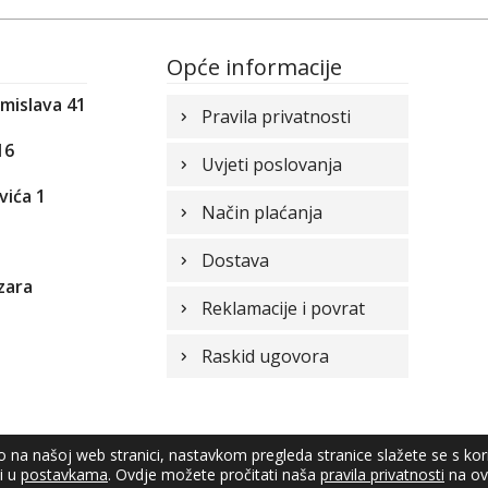
Opće informacije
omislava 41
Pravila privatnosti
16
Uvjeti poslovanja
vića 1
Način plaćanja
1
Dostava
zara
Reklamacije i povrat
Raskid ugovora
vo na našoj web stranici, nastavkom pregleda stranice slažete se s ko
ti u
postavkama
. Ovdje možete pročitati naša
pravila privatnosti
na ovo