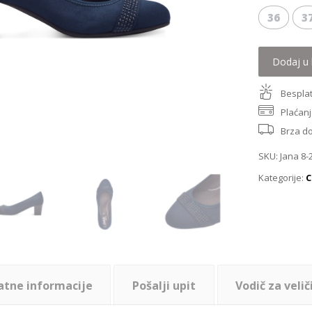
36
3
Dodaj u 
Besplat
Plaćanj
Brza d
SKU:
Jana 8-
Kategorije:
C
atne informacije
Pošalji upit
Vodič za velič