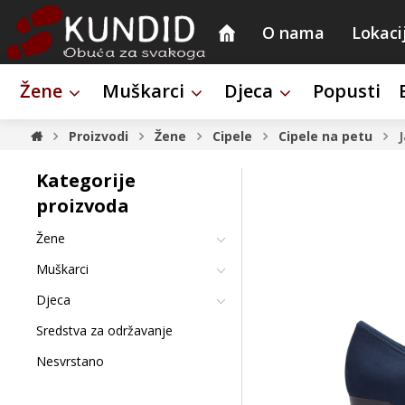
O nama
Lokaci
Žene
Muškarci
Djeca
Popusti
Proizvodi
Žene
Cipele
Cipele na petu
Kategorije
proizvoda
Žene
Muškarci
Djeca
Sredstva za održavanje
Nesvrstano