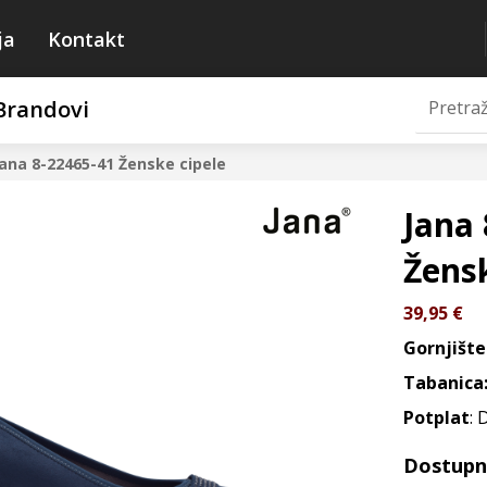
ja
Kontakt
Brandovi
Jana 8-22465-41
Ženske cipele
Jana 
Žensk
39,95
€
Gornjište
Tabanica
Potplat
: 
Dostupne