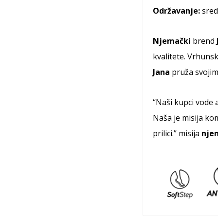
Održavanje:
sred
Njemački
brend
kvalitete. Vrhuns
Jana
pruža svojim
“Naši kupci vode a
Naša je misija ko
prilici.” misija
nje