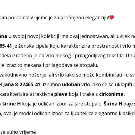
im policama! Vrijeme je za profinjenu eleganciju!
ana
u svojoj novoj kolekciji ima ovaj jednostavan, ali uvijek 
65-41
je ženska cipela koju karakterizira prostranost i vrlo me
dela izrađeno je od vrlo mekog i prilagodljivog tekstila. Un
 je izrazito mekana i prilagođava se stopalu.
svakodnevno nošenje, ali vrlo lako se može kombinirati i u s
el
Jana 8-22465-41
iznimno
udoban
vrlo lako će se uklopiti 
karakterizira atraktivna
plava
boja i traka s
cirkonima.
u
širine
H
koja je odličan izbor za šire stopalo.
Širina
H
daje
 ovaj je model odličan izbor za ljubiteljice elegantne klasik
:
za suho vrijeme