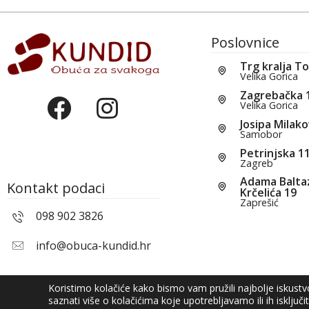
Poslovnice
Trg kralja T
Velika Gorica
Zagrebačka 
Velika Gorica
Josipa Milako
Samobor
Petrinjska 1
Zagreb
Adama Balta
Kontakt podaci
Krčelića 19
Zaprešić
098 902 3826
info@obuca-kundid.hr
Koristimo kolačiće kako bismo vam pružili najbolje iskust
saznati više o kolačićima koje upotrebljavamo ili ih isključi