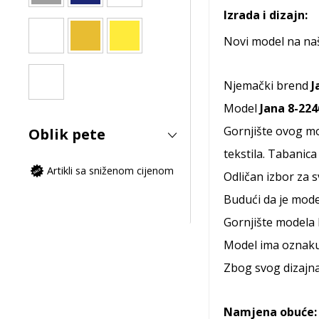
Izrada i dizajn:
Novi model na naš
Njemački brend
J
Model
Jana
8-224
Gornjište ovog mo
Oblik pete
tekstila. Tabanica
Artikli sa sniženom cijenom
Odličan izbor za 
Budući da je mod
Gornjište modela 
Model ima oznak
Zbog svog dizajna,
Namjena obuće