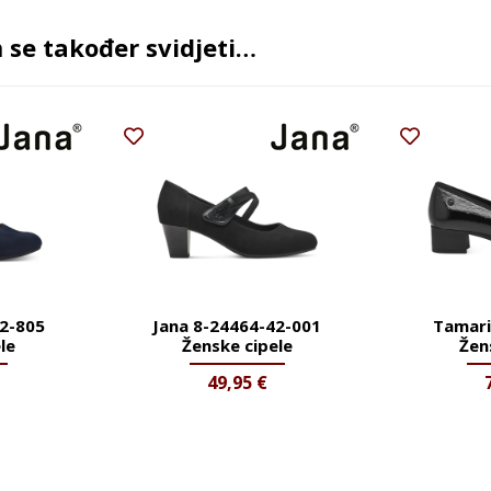
se također svidjeti…
42-805
Jana 8-24464-42-001
Tamari
le
Ženske cipele
Žen
49,95
€