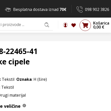
Besplatna dostava iznad
70€
098 902 3826
Košarica
0,00
€
8-22465-41
e cipele
:
Tekstil
Oznaka
: H (šire)
:
Tekstil
Drugi materijal
 veličine