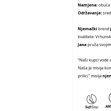
Namjena:
obuća 
Održavanje:
sred
Njemački
brend
kvalitete. Vrhuns
Jana
pruža svojim
“Naši kupci vode a
Naša je misija ko
prilici.” misija
nje