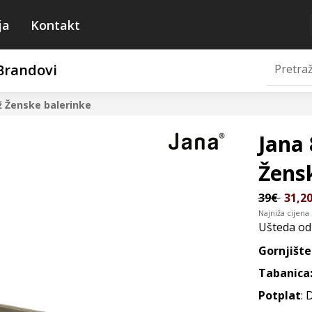
ja
Kontakt
Brandovi
ž
Ženske balerinke
Jana 
Žens
39€
31,2
Najniža cijena
Ušteda o
Gornjište
Tabanica
Potplat
: 