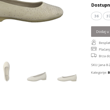
Dostupne
36
3
Dodaj u 
Besplat
Plaćanj
Brza d
SKU:
Jana 8-
Kategorije:
B