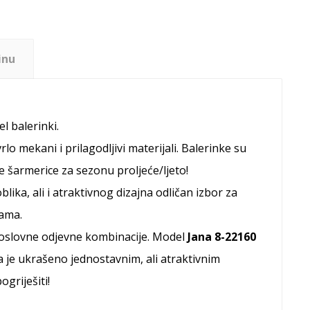
inu
l balerinki.
lo mekani i prilagodljivi materijali. Balerinke su
 šarmerice za sezonu proljeće/ljeto!
blika, ali i atraktivnog dizajna odličan izbor za
dama.
i poslovne odjevne kombinacije. Model
Jana 8-22160
la je ukrašeno jednostavnim, ali atraktivnim
griješiti!