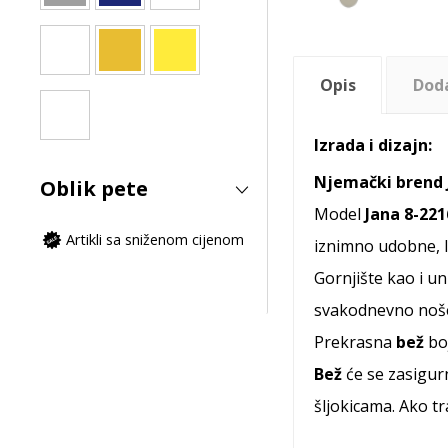
Opis
Dod
Izrada i dizajn:
Njemački brend
Oblik pete
Model
Jana 8-22
Artikli sa sniženom cijenom
iznimno udobne, l
Gornjište kao i u
svakodnevno nošen
Prekrasna
bež
bo
Bež
će se zasigur
šljokicama. Ako 