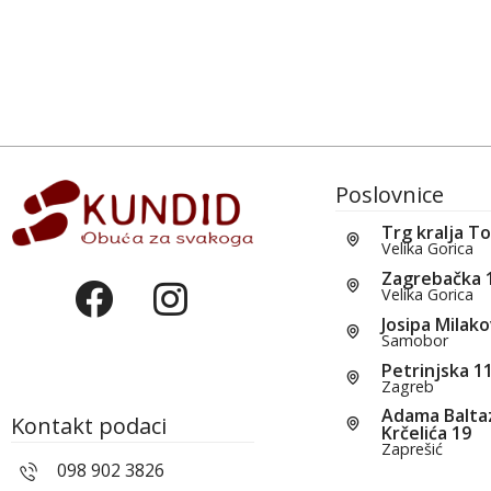
Poslovnice
Trg kralja T
Velika Gorica
Zagrebačka 
Velika Gorica
Josipa Milako
Samobor
Petrinjska 1
Zagreb
Adama Balta
Kontakt podaci
Krčelića 19
Zaprešić
098 902 3826