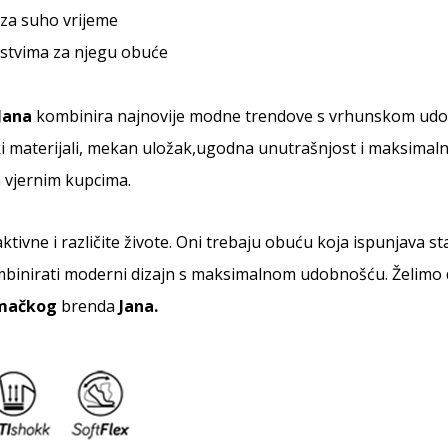
za suho vrijeme
stvima za njegu obuće
Jana
kombinira najnovije modne trendove s vrhunskom udobn
ki materijali, mekan uložak,ugodna unutrašnjost i maksimaln
 vjernim kupcima.
ktivne i različite živote. Oni trebaju obuću koja ispunjava 
mbinirati moderni dizajn s maksimalnom udobnošću. Želimo 
mačkog
brenda
Jana.