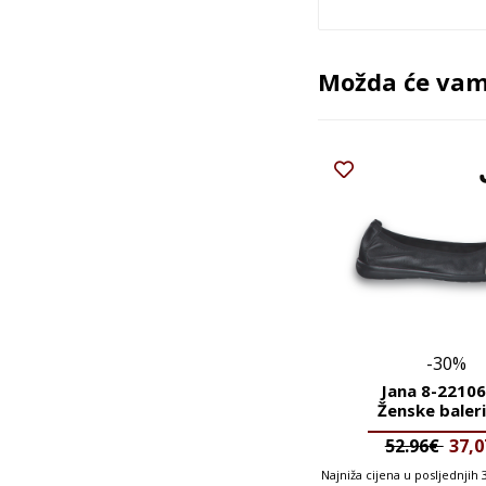
Možda će vam 
-30%
Jana 8-2210
Ženske baler
52.96€
37,
Najniža cijena u posljednjih