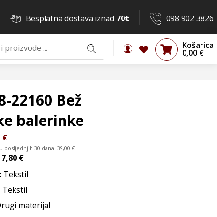
Besplatna dostava iznad
70€
098 902 3826
Košarica
0,00
€
8-22160 Bež
ke balerinke
0
€
 u posljednjih 30 dana:
39,00
€
d
7,80 €
:
Tekstil
:
Tekstil
Drugi materijal