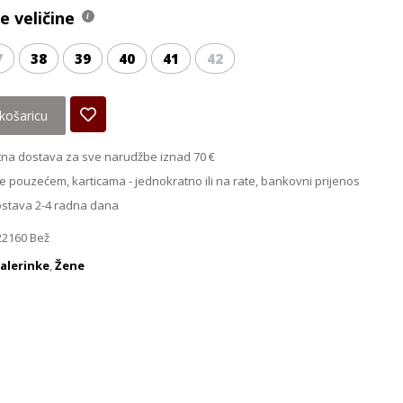
 veličine
7
38
39
40
41
42
košaricu
na dostava za sve narudžbe iznad 70 €
e pouzećem, karticama - jednokratno ili na rate, bankovni prijenos
ostava 2-4 radna dana
22160 Bež
alerinke
,
Žene