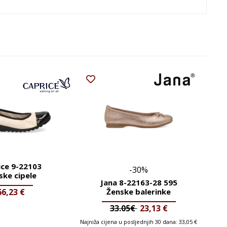
ice 9-22103
-30%
ske cipele
Jana 8-22163-28 595
66,23
€
Ženske balerinke
33.05€
23,13
€
Najniža cijena u posljednjih 30 dana:
33,05
€