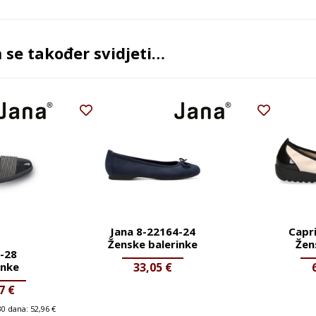
se također svidjeti…
Jana 8-22164-24
Capr
Ženske balerinke
Žen
6-28
33,05
€
inke
07
€
 30 dana:
52,96
€