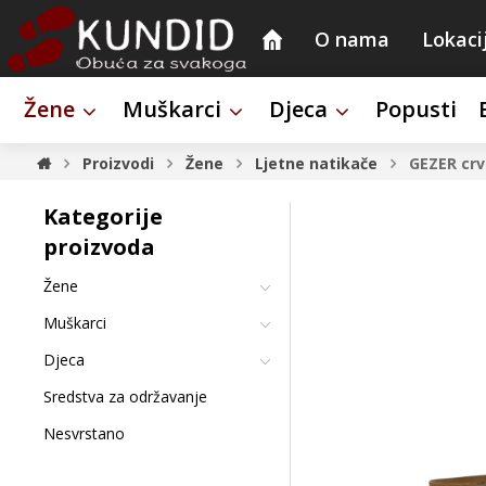
O nama
Lokaci
Žene
Muškarci
Djeca
Popusti
Proizvodi
Žene
Ljetne natikače
GEZER cr
Kategorije
proizvoda
Žene
Muškarci
Djeca
Sredstva za održavanje
Nesvrstano