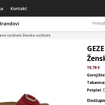
ja
Kontakt
Brandovi
vene natikače
Ženske natikače
GEZE
Žens
19,78
€
Gornjište
Tabanica
Potplat
: 
Dostupne