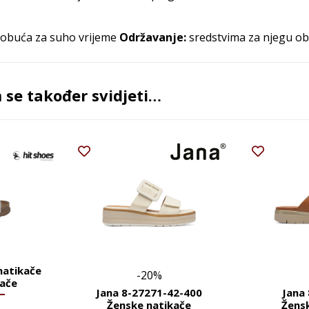
: obuća za suho vrijeme
Održavanje:
sredstvima za njegu o
se također svidjeti…
 natikače
-20%
kače
Jana 8-27271-42-400
Jana
Ženske natikače
Žens