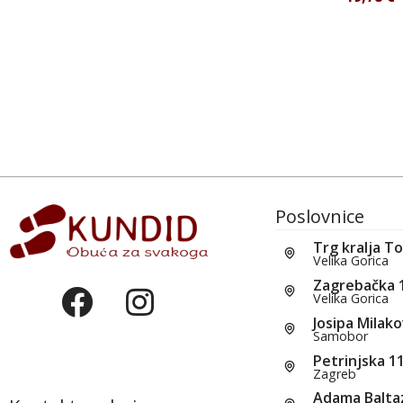
Poslovnice
Trg kralja T
Velika Gorica
Zagrebačka 
Velika Gorica
Josipa Milako
Samobor
Petrinjska 1
Zagreb
Adama Balta