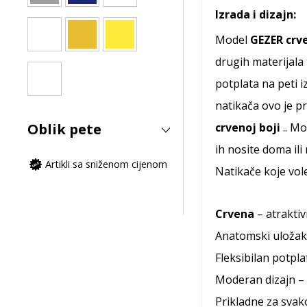
Izrada i dizajn:
Model
GEZER crv
drugih materijala
potplata na peti 
natikača ovo je p
Oblik pete
crvenoj
boji
.. M
ih nosite doma ili
Artikli sa sniženom cijenom
Natikače koje vol
Crvena
– atraktiv
Anatomski uložak 
Fleksibilan potpla
Moderan dizajn – 
Prikladne za sva