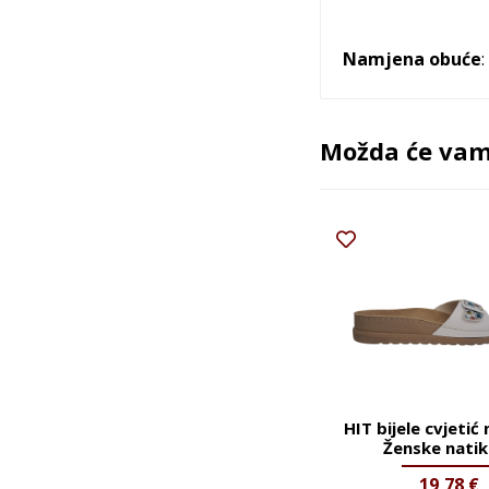
Namjena obuće
Možda će vam 
HIT bijele cvjetić
Ženske nati
19,78
€