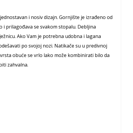
ednostavan i nosiv dizajn. Gornjište je izrađeno od
o i prilagođava se svakom stopalu. Debljina
lježnicu. Ako Vam je potrebna udobna i lagana
dešavati po svojoj nozi. Natikače su u predivnoj
vrsta obuće se vrlo lako može kombinirati bilo da
iti zahvalna.