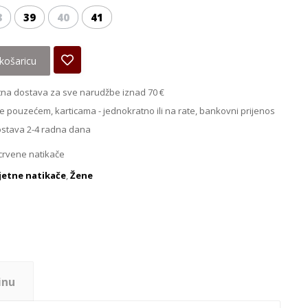
8
39
40
41
košaricu
na dostava za sve narudžbe iznad 70 €
e pouzećem, karticama - jednokratno ili na rate, bankovni prijenos
ostava 2-4 radna dana
crvene natikače
jetne natikače
,
Žene
inu