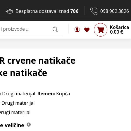
Besplatna dostava iznad
70€
098 902 3826
Košarica
0,00
€
R crvene natikače
ke natikače
:
Drugi materijal
Remen:
Kopča
:
Drugi materijal
Drugi materijal
 veličine