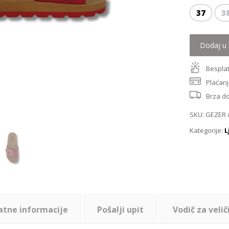
37
3
Dodaj u 
Besplat
Plaćanj
Brza d
SKU:
GEZER 
Kategorije:
L
atne informacije
Pošalji upit
Vodič za velič