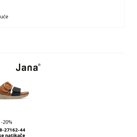
buće
-20%
 8-27162-44
ke natikače