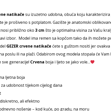
ene natikače
su izuzetno udobna, obuća koju karakterizira j
 te je prošiveno s potplatom. Gazište je anatomski oblikovan
iznosi približno oko
3 cm
što je optimalna visina za Vašu kra
ravi izbor. Model ima remen sa kopčom tako da ih možete po
odel
GEZER
crvene natikače
ćete s guštom nositi jer ovakva 
 na poslu ili na plaži. Odabirom ovog modela stopala će Vam b
e sve generacije!
Crvena
boja i ljeto se jako vole…
na ljetna boja
za udobnost tijekom cijelog dana
t
diskretno, ali efektno
kodnevno nošenje – kod kuće, po gradu, na moru