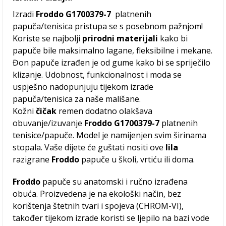
Izradi
Froddo G1700379-7
platnenih
papuča/tenisica pristupa se s posebnom pažnjom!
Koriste se najbolji
prirodni materijali
kako bi
papuče bile maksimalno lagane, fleksibilne i mekane.
Đon papuče izrađen je od gume kako bi se spriječilo
klizanje. Udobnost, funkcionalnost i moda se
uspješno nadopunjuju tijekom izrade
papuča/tenisica za naše mališane.
Kožni
čičak
remen dodatno olakšava
obuvanje/izuvanje
Froddo G1700379-7
platnenih
tenisice/papuče. Model je namijenjen svim širinama
stopala. Vaše dijete će guštati nositi ove
lila
razigrane
Froddo
papuče u školi, vrtiću ili doma.
Froddo
papuče su anatomski i ručno izrađena
obuća. Proizvedena je na ekološki način, bez
korištenja štetnih tvari i spojeva (CHROM-VI),
također tijekom izrade koristi se ljepilo na bazi vode