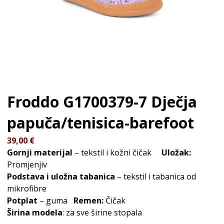
Froddo G1700379-7
Dječja
papuča/tenisica-barefoot
39,00
€
Gornji materijal
– tekstil i kožni čičak
Uložak:
Promjenjiv
Podstava i uložna tabanica
– tekstil i tabanica od
mikrofibre
Potplat
– guma
Remen:
Čičak
Širina modela
: za sve širine stopala