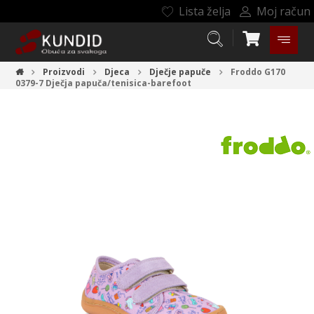
Lista želja
Moj račun
Proizvodi
Djeca
Dječje papuče
Froddo G170
0379-7
Dječja papuča/tenisica-barefoot