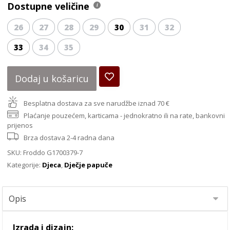
Dostupne veličine
26
27
28
29
30
31
32
33
34
35
Dodaj u košaricu
Besplatna dostava za sve narudžbe iznad 70 €
Plaćanje pouzećem, karticama - jednokratno ili na rate, bankovni
prijenos
Brza dostava 2-4 radna dana
SKU:
Froddo G1700379-7
Kategorije:
Djeca
,
Dječje papuče
Izrada i dizajn: