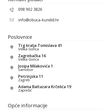
098 902 3826
info@obuca-kundid.hr
Poslovnice
Trg kralja Tomislava 41
Velika Gorica
Zagrebačka 16
Velika Gorica
Josipa Milakovića 1
Samobor
Petrinjska 11
Zagreb
Adama Baltazara Krčelića 19
Zaprešić
Opće informacije