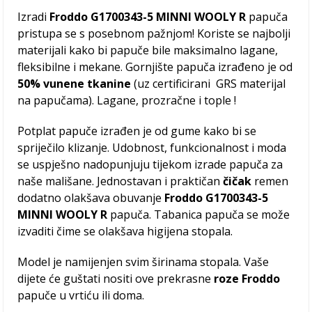
Izradi
Froddo G1700343-5 MINNI WOOLY R
papuča
pristupa se s posebnom pažnjom! Koriste se najbolji
materijali kako bi papuče bile maksimalno lagane,
fleksibilne i mekane. Gornjište papuča izrađeno je od
50% vunene tkanine
(uz certificirani GRS materijal
na papučama). Lagane, prozračne i tople !
Potplat papuče izrađen je od gume kako bi se
spriječilo klizanje. Udobnost, funkcionalnost i moda
se uspješno nadopunjuju tijekom izrade papuča za
naše mališane. Jednostavan i praktičan
čičak
remen
dodatno olakšava obuvanje
Froddo G1700343-5
MINNI WOOLY R
papuča. Tabanica papuča se može
izvaditi čime se olakšava higijena stopala.
Model je namijenjen svim širinama stopala. Vaše
dijete će guštati nositi ove prekrasne
roze Froddo
papuče u vrtiću ili doma.