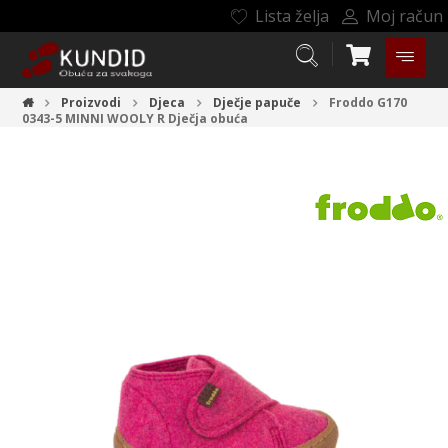
Lista želja
Moj račun
Proizvodi
Djeca
Dječje papuče
Froddo G170
0343-5 MINNI WOOLY R
Dječja obuća