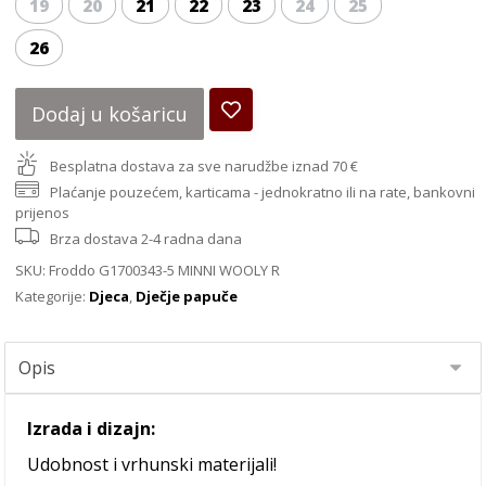
19
20
21
22
23
24
25
26
Dodaj u košaricu
Besplatna dostava za sve narudžbe iznad 70 €
Plaćanje pouzećem, karticama - jednokratno ili na rate, bankovni
prijenos
Brza dostava 2-4 radna dana
SKU:
Froddo G1700343-5 MINNI WOOLY R
Kategorije:
Djeca
,
Dječje papuče
Izrada i dizajn:
Udobnost i vrhunski materijali!