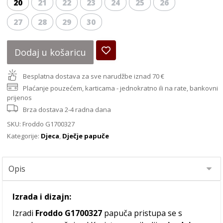
20
21
22
23
24
25
26
27
28
29
30
Dodaj u košaricu
Besplatna dostava za sve narudžbe iznad 70 €
Plaćanje pouzećem, karticama - jednokratno ili na rate, bankovni
prijenos
Brza dostava 2-4 radna dana
SKU:
Froddo G1700327
Kategorije:
Djeca
,
Dječje papuče
Izrada i dizajn:
Izradi
Froddo G1700327
papuča pristupa se s