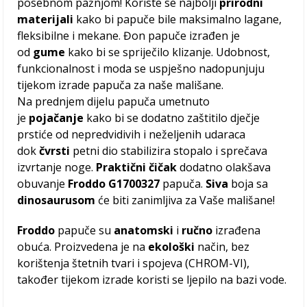
posebnom pažnjom! Koriste se najbolji
prirodni
materijali
kako bi papuče bile maksimalno lagane,
fleksibilne i mekane. Đon papuče izrađen je
od
gume
kako bi se spriječilo klizanje. Udobnost,
funkcionalnost i moda se uspješno nadopunjuju
tijekom izrade papuča za naše mališane.
Na prednjem dijelu papuča umetnuto
je
pojačanje
kako bi se dodatno zaštitilo dječje
prstiće od nepredvidivih i neželjenih udaraca
dok
čvrsti
petni dio stabilizira stopalo i sprečava
izvrtanje noge.
Praktični čičak
dodatno olakšava
obuvanje
Froddo G1700327
papuča.
Siva
boja sa
dinosaurusom
će biti zanimljiva za Vaše mališane!
Froddo
papuče su
anatomski
i
ručno
izrađena
obuća. Proizvedena je na
ekološki
način, bez
korištenja štetnih tvari i spojeva (CHROM-VI),
također tijekom izrade koristi se ljepilo na bazi vode.