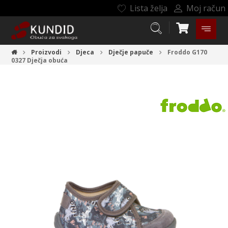
Lista želja
Moj račun
Proizvodi
Djeca
Dječje papuče
Froddo G170
0327
Dječja obuća