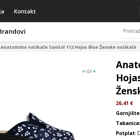
ja
Kontakt
Brandovi
Anatomske natikače Sanital 112 Hojas Blue
Ženske natikače
Anat
Hoja
Žens
26,41
€
Gornjište
Tabanica
Potplat
: 