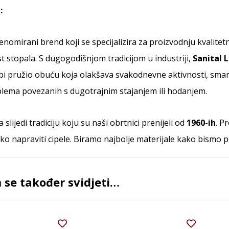
:
renomirani brend koji se specijalizira za proizvodnju kvalit
t stopala. S dugogodišnjom tradicijom u industriji,
Sanital 
bi pružio obuću koja olakšava svakodnevne aktivnosti, sma
lema povezanih s dugotrajnim stajanjem ili hodanjem.
slijedi tradiciju koju su naši obrtnici prenijeli od
1960-ih
. P
ko napraviti cipele. Biramo najbolje materijale kako bismo po
se također svidjeti…