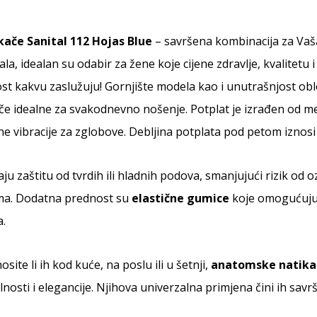
ače Sanital 112 Hojas Blue
– savršena kombinacija za Vaša
la, idealan su odabir za žene koje cijene zdravlje, kvalitetu
t kakvu zaslužuju! Gornjište modela kao i unutrašnjost ob
e idealne za svakodnevno nošenje. Potplat je izrađen od me
ne vibracije za zglobove. Debljina potplata pod petom iznosi
u zaštitu od tvrdih ili hladnih podova, smanjujući rizik od o
ma. Dodatna prednost su
elastične gumice
koje omogućuju d
a.
site li ih kod kuće, na poslu ili u šetnji,
anatomske natikač
nosti i elegancije. Njihova univerzalna primjena čini ih sav