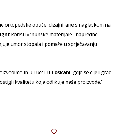
etne ortopedske obuće, dizajnirane s naglaskom na
Light
koristi vrhunske materijale i napredne
njuje umor stopala i pomaže u sprječavanju
roizvodimo ih u Lucci, u
Toskani
, gdje se cijeli grad
stigli kvalitetu koja odlikuje naše proizvode.”