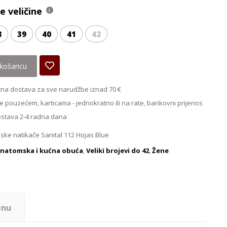
 veličine
8
39
40
41
42
košaricu
na dostava za sve narudžbe iznad 70 €
e pouzećem, karticama - jednokratno ili na rate, bankovni prijenos
ostava 2-4 radna dana
ke natikače Sanital 112 Hojas Blue
natomska i kućna obuća
,
Veliki brojevi do 42
,
Žene
inu