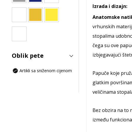
Izrada i dizajn:
Anatomske natik
vrhunskih materija
stopalima udobnos
čega su ove papuč
Oblik pete
izbjegavajući štet
Artikli sa sniženom cijenom
Papuče koje pružaj
glatkim površina
veličinama stopal
Bez obzira na to no
između funkcional