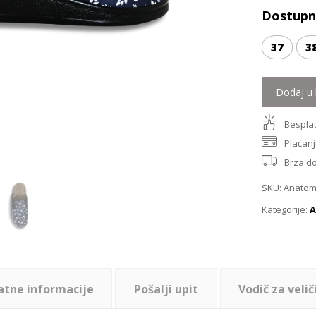
Dostupne
37
3
Dodaj u 
Besplat
Plaćanj
Brza d
SKU:
Anatoms
Kategorije:
A
atne informacije
Pošalji upit
Vodič za velič