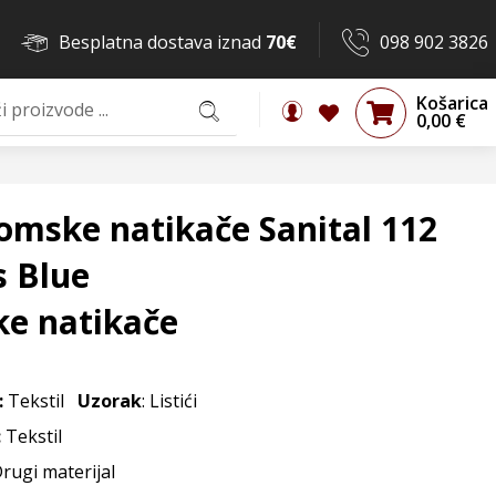
Besplatna dostava iznad
70€
098 902 3826
Košarica
0,00
€
omske natikače Sanital 112
s Blue
ke natikače
:
Tekstil
Uzorak
: Listići
:
Tekstil
Drugi materijal