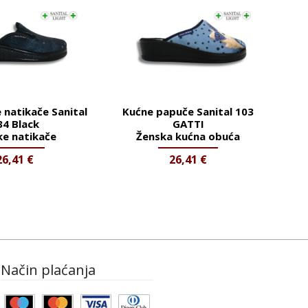
natikače Sanital
Kućne papuče Sanital 103
34 Black
GATTI
ke natikače
Ženska kućna obuća
26,41
€
26,41
€
Način plaćanja