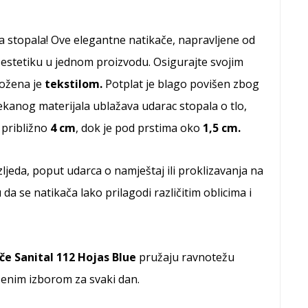
 stopala! Ove elegantne natikače, napravljene od
 i estetiku u jednom proizvodu. Osigurajte svojim
ložena je
tekstilom.
Potplat je blago povišen zbog
kanog materijala ublažava udarac stopala o tlo,
 približno
4 cm
, dok je pod prstima oko
1,5 cm.
zljeda, poput udarca o namještaj ili proklizavanja na
a se natikača lako prilagodi različitim oblicima i
e Sanital 112 Hojas Blue
pružaju ravnotežu
ršenim izborom za svaki dan.