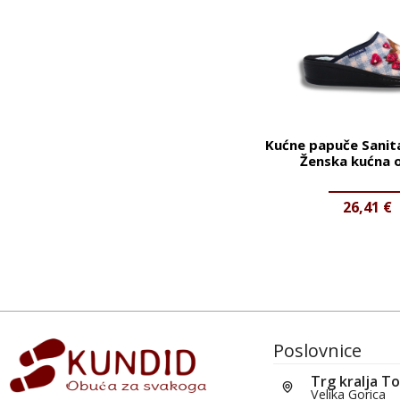
Kućne papuče Sanita
Ženska kućna 
26,41
€
Poslovnice
Trg kralja T
Velika Gorica