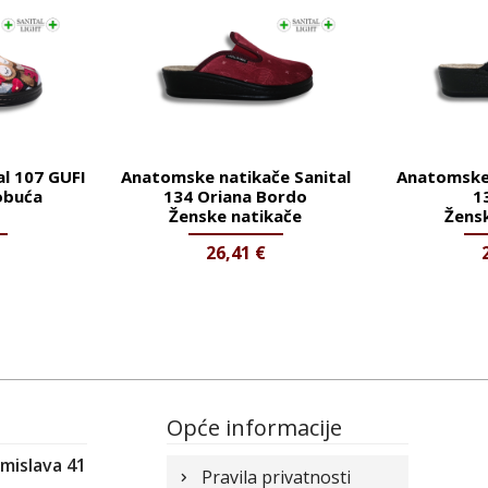
l 107 GUFI
Anatomske natikače Sanital
Anatomske 
obuća
134 Oriana Bordo
1
Ženske natikače
Žens
26,41
€
Opće informacije
omislava 41
Pravila privatnosti