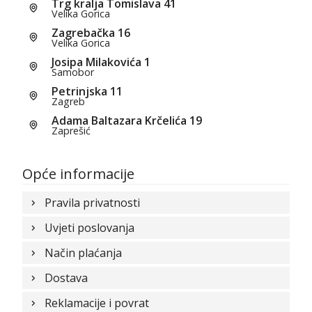
Trg kralja Tomislava 41
Velika Gorica
Zagrebačka 16
Velika Gorica
Josipa Milakovića 1
Samobor
Petrinjska 11
Zagreb
Adama Baltazara Krčelića 19
Zaprešić
Opće informacije
Pravila privatnosti
Uvjeti poslovanja
Način plaćanja
Dostava
Reklamacije i povrat