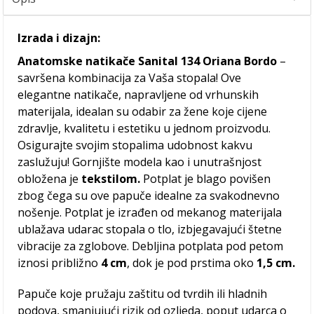
Izrada i dizajn:
Anatomske natikače Sanital 134 Oriana Bordo
–
savršena kombinacija za Vaša stopala! Ove
elegantne natikače, napravljene od vrhunskih
materijala, idealan su odabir za žene koje cijene
zdravlje, kvalitetu i estetiku u jednom proizvodu.
Osigurajte svojim stopalima udobnost kakvu
zaslužuju! Gornjište modela kao i unutrašnjost
obložena je
tekstilom.
Potplat je blago povišen
zbog čega su ove papuče idealne za svakodnevno
nošenje. Potplat je izrađen od mekanog materijala
ublažava udarac stopala o tlo, izbjegavajući štetne
vibracije za zglobove. Debljina potplata pod petom
iznosi približno
4 cm
, dok je pod prstima oko
1,5 cm.
Papuče koje pružaju zaštitu od tvrdih ili hladnih
podova, smanjujući rizik od ozljeda, poput udarca o