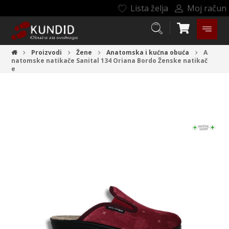
Lista želja
Moj račun
Proizvodi
Žene
Anatomska i kućna obuća
A
natomske natikače Sanital 134 Oriana Bordo
Ženske natikač
e