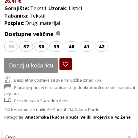
26,41
€
Gornjište:
Tekstil
Uzorak:
Listići
Tabanica:
Tekstil
Potplat
: Drugi materijal
Dostupne veličine
36
37
38
39
40
41
42
Dodaj u košaricu
Besplatna dostava za sve narudžbe iznad 70 €
Plaćanje pouzećem, karticama - jednokratno ili na rate, bankovni
prijenos
Brza dostava 2-4 radna dana
SKU:
Anatomske natikače Sanital 134 Oriana Bordo
Kategorije:
Anatomska i kućna obuća
,
Veliki brojevi do 42
,
Žene