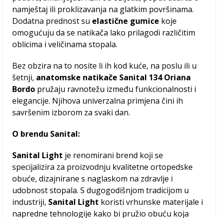
namještaj ili proklizavanja na glatkim površinama.
Dodatna prednost su
elastične gumice
koje
omogućuju da se natikača lako prilagodi različitim
oblicima i veličinama stopala.
Bez obzira na to nosite li ih kod kuće, na poslu ili u
šetnji,
anatomske natikače Sanital 134 Oriana
Bordo
pružaju ravnotežu između funkcionalnosti i
elegancije. Njihova univerzalna primjena čini ih
savršenim izborom za svaki dan.
O brendu Sanital:
Sanital Light
je renomirani brend koji se
specijalizira za proizvodnju kvalitetne ortopedske
obuće, dizajnirane s naglaskom na zdravlje i
udobnost stopala. S dugogodišnjom tradicijom u
industriji,
Sanital Light
koristi vrhunske materijale i
napredne tehnologije kako bi pružio obuću koja