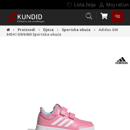
Lista želja
Moj račun
Proizvodi
Djeca
Sportska obuća
Adidas GW
6454 I GW6460
Sportska obuća