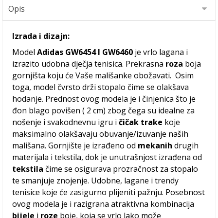
Izrada i dizajn:
Model
Adidas GW6454 I GW6460
je vrlo lagana i
izrazito udobna dječja tenisica. Prekrasna
roza
boja
gornjišta koju će Vaše mališanke obožavati. Osim
toga, model čvrsto drži stopalo čime se olakšava
hodanje. Prednost ovog modela je i činjenica što je
đon blago povišen ( 2 cm) zbog čega su idealne za
nošenje i svakodnevnu igru i
čičak trake
koje
maksimalno olakšavaju obuvanje/izuvanje naših
mališana. Gornjište je izrađeno od
mekanih
drugih
materijala i tekstila, dok je unutrašnjost izrađena od
tekstila
čime se osigurava prozračnost za stopalo
te smanjuje znojenje. Udobne, lagane i trendy
tenisice koje će zasigurno plijeniti pažnju. Posebnost
ovog modela je i razigrana atraktivna kombinacija
bijele
i
roze
boje, koja se vrlo lako može