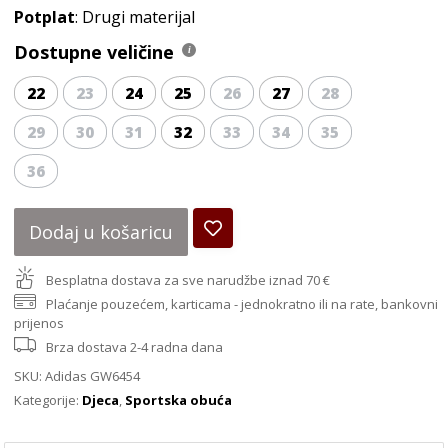
Potplat
: Drugi materijal
Dostupne veličine
22
23
24
25
26
27
28
29
30
31
32
33
34
35
36
Dodaj u košaricu
Besplatna dostava za sve narudžbe iznad 70 €
Plaćanje pouzećem, karticama - jednokratno ili na rate, bankovni
prijenos
Brza dostava 2-4 radna dana
SKU:
Adidas GW6454
Kategorije:
Djeca
,
Sportska obuća