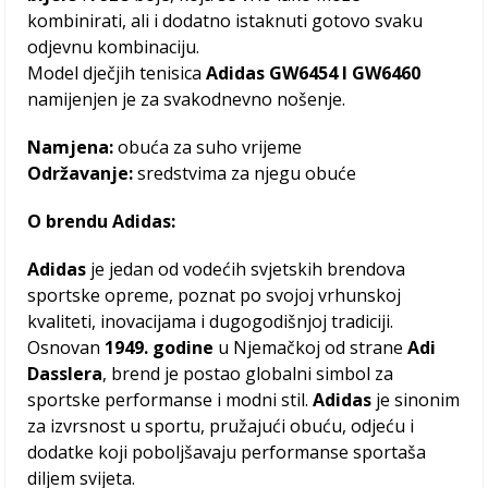
kombinirati, ali i dodatno istaknuti gotovo svaku
odjevnu kombinaciju.
Model dječjih tenisica
Adidas GW6454 I GW6460
namijenjen je za svakodnevno nošenje.
Namjena:
obuća za suho vrijeme
Održavanje:
sredstvima za njegu obuće
O brendu Adidas:
Adidas
je jedan od vodećih svjetskih brendova
sportske opreme, poznat po svojoj vrhunskoj
kvaliteti, inovacijama i dugogodišnjoj tradiciji.
Osnovan
1949. godine
u Njemačkoj od strane
Adi
Dasslera
, brend je postao globalni simbol za
sportske performanse i modni stil.
Adidas
je sinonim
za izvrsnost u sportu, pružajući obuću, odjeću i
dodatke koji poboljšavaju performanse sportaša
diljem svijeta.