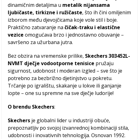
dinamičnim detaljima u
metalik nijansama
ljubičaste, tirkizne i ružičaste
, što ih čini omiljenim
izborom među djevojčicama koje vole stil i boje.
Praktično zatvaranje na
čičak-traku i elastične
vezice
omogućava brzo i jednostavno obuvanje –
savršeno za užurbana jutra.
Bez obzira na vremenske prilike,
Skechers 303452L-
NVMT dječje vodootporne tenisice
pružaju
sigurnost, udobnost i moderan izgled – sve što je
potrebno za bezbrižno djetinjstvo u pokretu.
Trčanje po igralištu, skakanje u lokve ili ganjanje
lopte – one su spremne na sve dječje ludorije!
O
brendu Skechers
:
Skechers
je globalni lider u industriji obuće,
prepoznatljiv po svojoj izvanrednoj kombinaciji stila,
udobnosti i inovativnih tehnologija. Osnovan 1992.