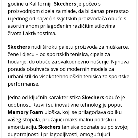
godine u Kaliforniji,
Skechers
je počeo s
proizvodnjom cipela za mlade, da bi danas prerastao
u jednog od najvećih svjetskih proizvođača obuće s
asortimanom prilagođenim različitim stilovima
života i aktivnostima.
Skechers
nudi široku paletu proizvoda za muškarce,
žene i djecu – od sportskih tenisica, cipela za
hodanje, do obuće za svakodnevno nošenje. Njihova
ponuda obuhvaća sve od modernih modela za
urbani stil do visokotehnoloških tenisica za sportske
performanse.
Jedna od ključnih karakteristika
Skechers
obuće je
udobnost. Razvili su inovativne tehnologije poput
Memory Foam
uloška, koji se prilagođava obliku
vašeg stopala, pružajući maksimalnu podršku i
amortizaciju.
Skechers
tenisice poznate su po svojoj
dugotrajnosti i prilagodljivosti, omogućujući