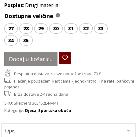
Potplat
: Drugi materijal
Dostupne veličine
27
28
29
30
31
32
33
34
35
Dodaj u košaricu
Besplatna dostava za sve narudžbe iznad 70 €
Plaćanje pouzećem, karticama - jednokratno ili na rate, bankovni
prijenos
Brza dostava 2-4 radna dana
SKU:
Skechers 303452L-NVMT
Kategorije:
Djeca
,
Sportska obuća