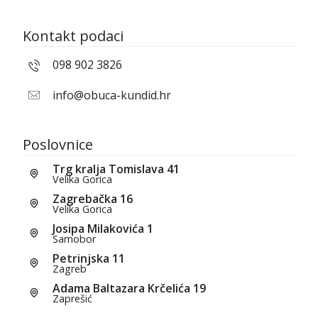
Kontakt podaci
098 902 3826
info@obuca-kundid.hr
Poslovnice
Trg kralja Tomislava 41
Velika Gorica
Zagrebačka 16
Velika Gorica
Josipa Milakovića 1
Samobor
Petrinjska 11
Zagreb
Adama Baltazara Krčelića 19
Zaprešić