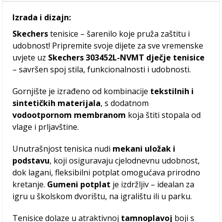
Izrada i dizajn:
Skechers
tenisice – šarenilo koje pruža zaštitu i
udobnost! Pripremite svoje dijete za sve vremenske
uvjete uz
Skechers 303452L-NVMT dječje tenisice
– savršen spoj stila, funkcionalnosti i udobnosti.
Gornjište je izrađeno od kombinacije
tekstilnih i
sintetičkih materijala
, s dodatnom
vodootpornom membranom
koja štiti stopala od
vlage i prljavštine.
Unutrašnjost tenisica nudi
mekani uložak i
podstavu
, koji osiguravaju cjelodnevnu udobnost,
dok lagani, fleksibilni potplat omogućava prirodno
kretanje.
Gumeni potplat
je izdržljiv – idealan za
igru u školskom dvorištu, na igralištu ili u parku.
Tenisice dolaze u atraktivnoj
tamnoplavoj
boji s