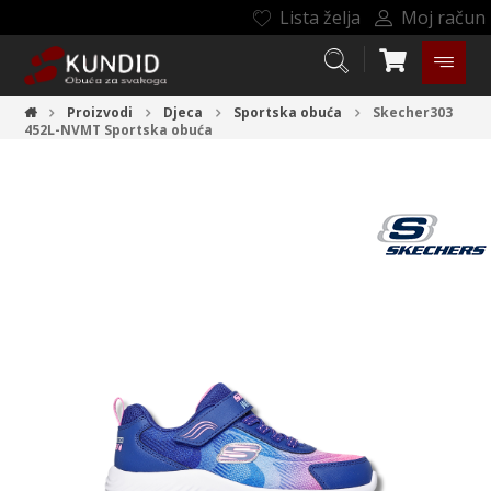
Lista želja
Moj račun
Proizvodi
Djeca
Sportska obuća
Skecher303
452L-NVMT
Sportska obuća