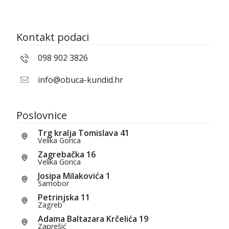
Kontakt podaci
098 902 3826
info@obuca-kundid.hr
Poslovnice
Trg kralja Tomislava 41
Velika Gorica
Zagrebačka 16
Velika Gorica
Josipa Milakovića 1
Samobor
Petrinjska 11
Zagreb
Adama Baltazara Krčelića 19
Zaprešić