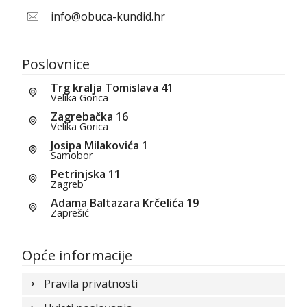
info@obuca-kundid.hr
Poslovnice
Trg kralja Tomislava 41
Velika Gorica
Zagrebačka 16
Velika Gorica
Josipa Milakovića 1
Samobor
Petrinjska 11
Zagreb
Adama Baltazara Krčelića 19
Zaprešić
Opće informacije
Pravila privatnosti