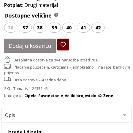
Potplat
: Drugi materijal
Dostupne veličine
36
37
38
39
40
41
42
Dodaj u košaricu
Besplatna dostava za sve narudžbe iznad 70 €
Plaćanje pouzećem, karticama - jednokratno ili na rate, bankovni
prijenos
Brza dostava 2-4 radna dana
SKU:
Tamaris 1-24351-45
Kategorije:
Cipele
,
Ravne cipele
,
Veliki brojevi do 42
,
Žene
Izrada i dizajn: