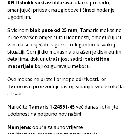
ANTIshokk sustav
ublažava udarce pri hodu,
smanjujući pritisak na zglobove i čineći hodanje
ugodnijim.
S visinom
blok pete od 25 mm
, Tamaris mokasine
nude savršen omjer stila i udobnosti, omogućujući
vam da se osjećate sigurno i elegantno u svakoj
situaciji. Gornji dio mokasina ukrašen je diskretnim
detaljima, dok unutrašnjost sadrži
tekstiltne
materijale
koji osiguravaju mekoću.
Ove mokasine prate i principe održivosti, jer
Tamaris
u proizvodnji nastoji smanjiti svoj ekološki
otisak.
Naručite
Tamaris 1-24351-45
već danas i otkrijte
udobnost na potpuno nov način!
Namjena:
obuća za suho vrijeme