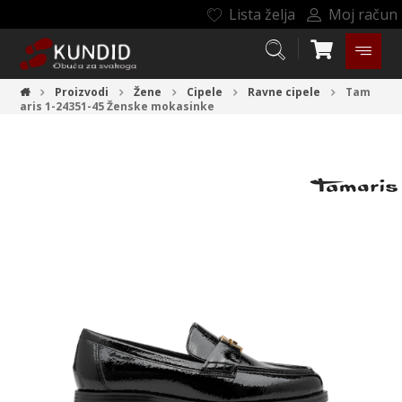
Lista želja
Moj račun
Proizvodi
Žene
Cipele
Ravne cipele
Tam
aris 1-24351-45
Ženske mokasinke