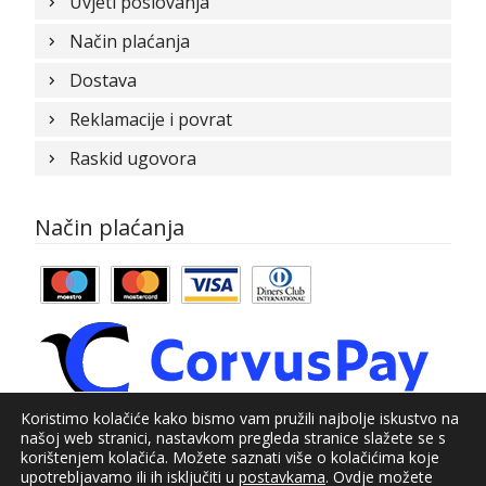
Uvjeti poslovanja
Način plaćanja
Dostava
Reklamacije i povrat
Raskid ugovora
Način plaćanja
Koristimo kolačiće kako bismo vam pružili najbolje iskustvo na
našoj web stranici, nastavkom pregleda stranice slažete se s
© Kundid 2021
korištenjem kolačića. Možete saznati više o kolačićima koje
upotrebljavamo ili ih isključiti u
postavkama
. Ovdje možete
Izrada web shopa:
kT dizajn