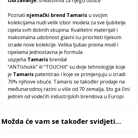
Održavanje:
sredstvima za njegu obuće
Poznati
njemački brend Tamaris
u svojim
kolekcijama nudi velik izbor modela za sve ljubitelje
cipela svih dobnih skupina. Kvalitetni materijali i
maksimalna udobnost glavni su prioriteti tijekom
izrade nove kolekcije. Velika ljubav prema modi i
cipelama jednostavna je formula
uspjeha
Tamaris
brenda!
“ANTIshokk” ili “TOUCHit” su dvije tehnologije koje
je
Tamaris
patentirao i koje se primjenjuju u izradi
70% njihove obuće. Tamaris se također prodaje na
međunarodnoj razini u više od 70 zemalja, što ga čini
jednim od vodećih industrijskih brendova u Europi.
Možda će vam se također svidjeti…