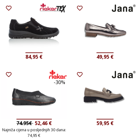
84,95
€
49,95
€
-30%
74.95€
52,46
€
59,95
€
Najniža cijena u posljednjih 30 dana:
74,95
€