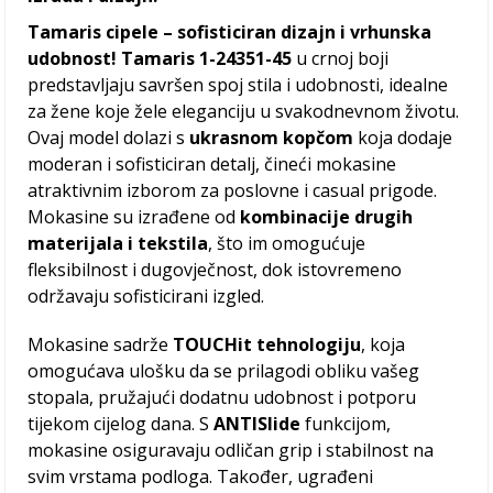
Tamaris cipele – sofisticiran dizajn i vrhunska
udobnost! Tamaris 1-24351-45
u crnoj boji
predstavljaju savršen spoj stila i udobnosti, idealne
za žene koje žele eleganciju u svakodnevnom životu.
Ovaj model dolazi s
ukrasnom kopčom
koja dodaje
moderan i sofisticiran detalj, čineći mokasine
atraktivnim izborom za poslovne i casual prigode.
Mokasine su izrađene od
kombinacije drugih
materijala i tekstila
, što im omogućuje
fleksibilnost i dugovječnost, dok istovremeno
održavaju sofisticirani izgled.
Mokasine sadrže
TOUCHit tehnologiju
, koja
omogućava ulošku da se prilagodi obliku vašeg
stopala, pružajući dodatnu udobnost i potporu
tijekom cijelog dana. S
ANTISlide
funkcijom,
mokasine osiguravaju odličan grip i stabilnost na
svim vrstama podloga. Također, ugrađeni