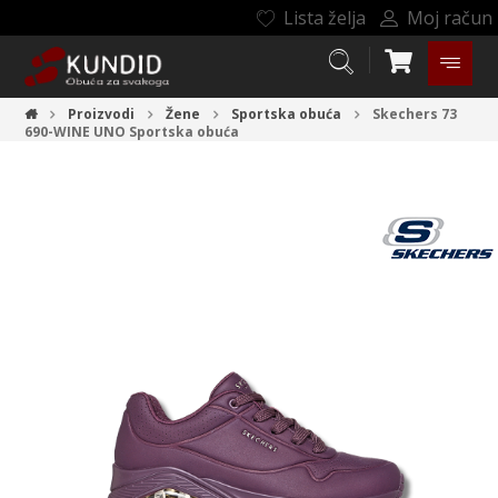
Lista želja
Moj račun
Proizvodi
Žene
Sportska obuća
Skechers 73
690-WINE UNO
Sportska obuća