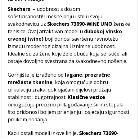
Skechers
– udobnost s dozom
sofisticiranosti! Unesite boju i stil u svoju
svakodnevicu uz
Skechers 73690-WINE UNO
ženske
tenisice. Ovaj atraktivan model u
dubokoj vinsko-
crvenoj (wine)
boji donosi savršenu ravnotežu
između modernog dizajna i iznimne udobnosti.
Idealne su za žene koje žele obuću koja se ističe, ali
ostaje dovoljno svestrana za svakodnevno nošenje.
Gornjište je izrađeno od
lagane, prozračne
mrežaste tkanine
, koja omogućuje dobru
cirkulaciju zraka, dok ojačani dijelovi pružaju
stabilnost i dugotrajnost.
Klasične vezice
omogućuju precizno prilagođavanje širini stopala,
što pridonosi boljem prianjanju i osjećaju sigurnosti
prilikom hodanja.
Kao i ostali modeli iz ove linije,
Skechers 73690-