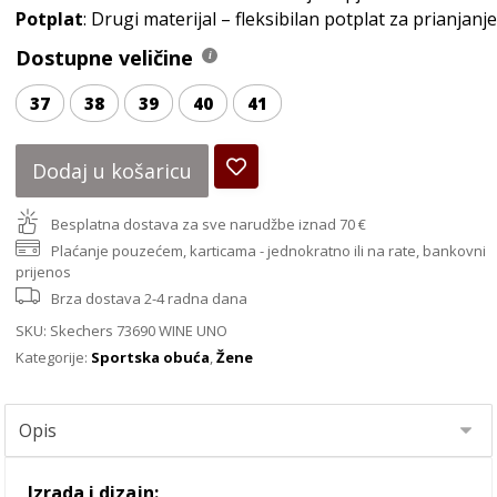
Potplat
: Drugi materijal – fleksibilan potplat za prianjanj
Dostupne veličine
37
38
39
40
41
Dodaj u košaricu
Besplatna dostava za sve narudžbe iznad 70 €
Plaćanje pouzećem, karticama - jednokratno ili na rate, bankovni
prijenos
Brza dostava 2-4 radna dana
SKU:
Skechers 73690 WINE UNO
Kategorije:
Sportska obuća
,
Žene
Izrada i dizajn: