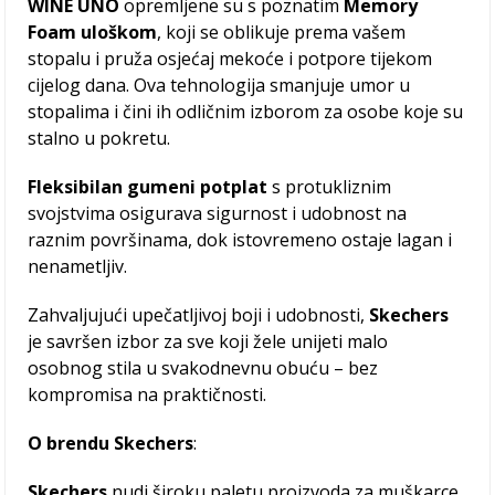
WINE UNO
opremljene su s poznatim
Memory
Foam uloškom
, koji se oblikuje prema vašem
stopalu i pruža osjećaj mekoće i potpore tijekom
cijelog dana. Ova tehnologija smanjuje umor u
stopalima i čini ih odličnim izborom za osobe koje su
stalno u pokretu.
Fleksibilan gumeni potplat
s protukliznim
svojstvima osigurava sigurnost i udobnost na
raznim površinama, dok istovremeno ostaje lagan i
nenametljiv.
Zahvaljujući upečatljivoj boji i udobnosti,
Skechers
je savršen izbor za sve koji žele unijeti malo
osobnog stila u svakodnevnu obuću – bez
kompromisa na praktičnosti.
O
brendu Skechers
:
Skechers
nudi široku paletu proizvoda za muškarce,