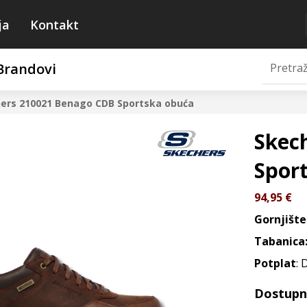
ja
Kontakt
Brandovi
ers 210021 Benago CDB
Sportska obuća
Skec
Spor
94,95
€
Gornjište
Tabanica
Potplat
: 
Dostupne