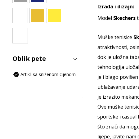
Izrada i dizajn:
Model
Skechers
t
Muške tenisice
Sk
atraktivnosti, os
dok je uložna tab
Oblik pete
tehnologija uloža
Artikli sa sniženom cijenom
je i blago povišen
ublažavanje udara
je izrazito mekano
Ove muške tenisi
sportske i casual
što znači da mogu
lijepe, javite nam