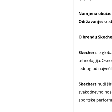
Namjena obuće:
Održavanje:
sred
O
brendu Skeche
Skechers
je globa
tehnologija. Osnov
jednog od najveći
Skechers
nudi šir
svakodnevno nošen
sportske perform