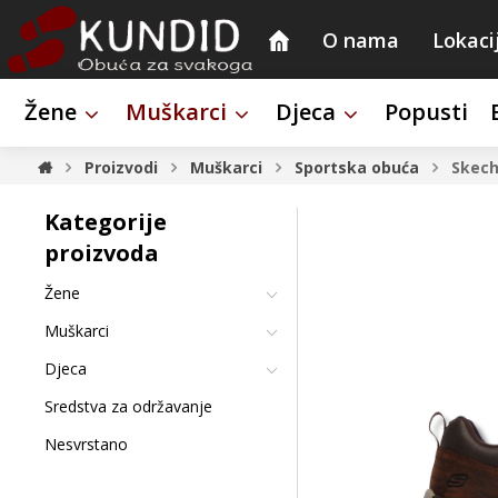
O nama
Lokaci
Žene
Muškarci
Djeca
Popusti
Proizvodi
Muškarci
Sportska obuća
Skech
Kategorije
proizvoda
Žene
Muškarci
Djeca
Sredstva za održavanje
Nesvrstano