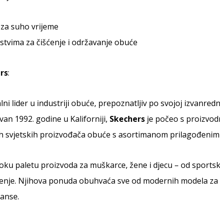
za suho vrijeme
stvima za čišćenje i održavanje obuće
rs
:
lni lider u industriji obuće, prepoznatljiv po svojoj izvanredn
an 1992. godine u Kaliforniji,
Skechers
je počeo s proizvod
h svjetskih proizvođača obuće s asortimanom prilagođenim ra
oku paletu proizvoda za muškarce, žene i djecu – od sportski
je. Njihova ponuda obuhvaća sve od modernih modela za ur
anse.