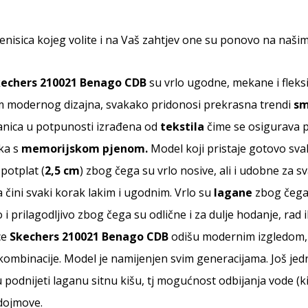
enisica kojeg volite i na Vaš zahtjev one su ponovo na naši
echers 210021 Benago CDB
su vrlo ugodne, mekane i fleksi
im modernog dizajna, svakako pridonosi prekrasna trendi
sm
anica u potpunosti izrađena od
tekstila
čime se osigurava 
ka s
memorijskom pjenom.
Model koji pristaje gotovo sva
 potplat (
2,5 cm
) zbog čega su vrlo nosive, ali i udobne za 
 čini svaki korak lakim i ugodnim. Vrlo su
lagane
zbog čega 
 i prilagodljivo zbog čega su odlične i za dulje hodanje, rad i
ce
Skechers 210021 Benago CDB
odišu modernim izgledom, 
 kombinacije. Model je namijenjen svim generacijama. Još jed
 podnijeti laganu sitnu kišu, tj mogućnost odbijanja vode (
 dojmove.