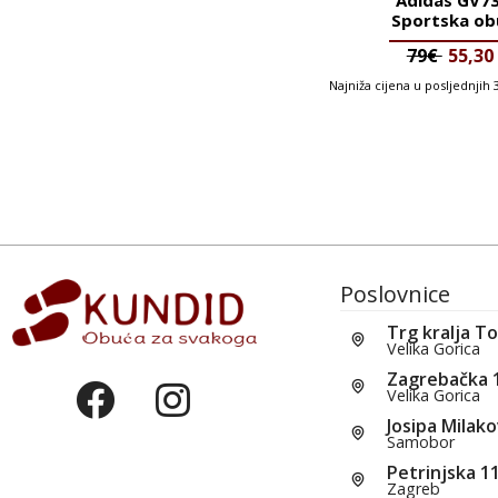
Sportska ob
79€
55,30
Najniža cijena u posljednjih
Poslovnice
Trg kralja T
Velika Gorica
Zagrebačka 
Velika Gorica
Josipa Milako
Samobor
Petrinjska 1
Zagreb