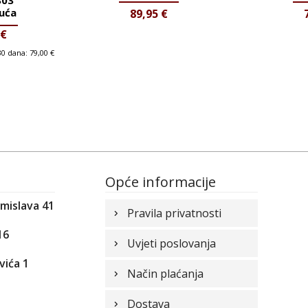
uća
89,95
€
€
 30 dana:
79,00
€
Opće informacije
omislava 41
Pravila privatnosti
16
Uvjeti poslovanja
vića 1
Način plaćanja
1
Dostava