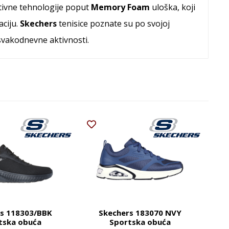
ativne tehnologije poput
Memory Foam
uloška, koji
aciju.
Skechers
tenisice poznate su po svojoj
svakodnevne aktivnosti.
s 118303/BBK
Skechers 183070 NVY
tska obuća
Sportska obuća