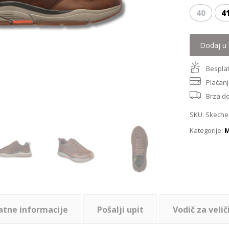
40
4
Dodaj u 
Besplat
Plaćanj
Brza d
SKU:
Skeche
Kategorije:
M
atne informacije
Pošalji upit
Vodič za velič