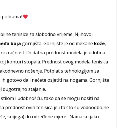
m policama!
bilne tenisice za slobodno vrijeme. Njihovoj
eđa boja
gornjišta. Gornjište je od mekane
kože
,
prozračnost. Dodatna prednost modela je udobna
koj konturi stopala. Prednost ovog modela tenisica
svakodnevno nošenje. Potplat s tehnologijom za
ih gotovo da i nećete osjetiti na nogama. Gornjište
li dugotrajno stajanje.
stilom i udobnošću, tako da se mogu nositi na
na prednost ovih tenisica je i ta što su vodoodbojne
kiše, snijega) do određene mjere. Nama su jako