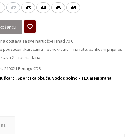
1
42
43
44
45
46
košaricu
na dostava za sve narudžbe iznad 70 €
e pouzećem, karticama - jednokratno ili na rate, bankovni prijenos
ostava 2-4 radna dana
rs 210021 Benago CDB
uškarci
,
Sportska obuća
,
Vododbojno - TEX membrana
inu