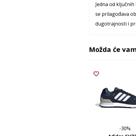
Jedna od ključnih
se prilagođava ob
dugotrajnosti i p
Možda će vam 
-30%
Adidas GV7