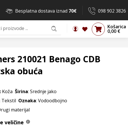
Besplatna dostava iznad
70€
098 902 3826
Košarica
0,00
€
hers 210021 Benago CDB
tska obuća
:
Koža
Širina
: Srednje jako
:
Tekstil
Oznaka
: Vodoodbojno
Drugi materijal
 veličine