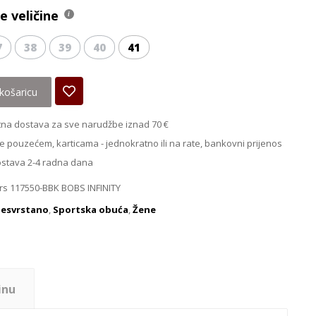
 veličine
7
38
39
40
41
košaricu
na dostava za sve narudžbe iznad 70 €
e pouzećem, karticama - jednokratno ili na rate, bankovni prijenos
ostava 2-4 radna dana
s 117550-BBK BOBS INFINITY
esvrstano
,
Sportska obuća
,
Žene
inu