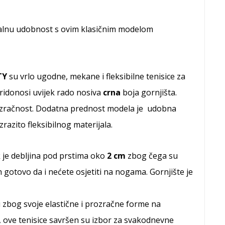
alnu udobnost s ovim klasičnim modelom
ITY
su vrlo ugodne, mekane i fleksibilne tenisice za
pridonosi uvijek rado nosiva
crna
boja gornjišta.
zračnost. Dodatna prednost modela je udobna
razito fleksibilnog materijala.
 je debljina pod prstima oko
2 cm
zbog čega su
 gotovo da i nećete osjetiti na nogama. Gornjište je
u zbog svoje elastične i prozračne forme na
e, ove tenisice savršen su izbor za svakodnevne