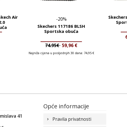
kech Air
Skecher
-20%
2.0
Spor
Skechers 117186 BLSH
uća
Sportska obuća
74.95€
59,96
€
Najniža cijena u posljednjih 30 dana:
74,95
€
Opće informacije
omislava 41
Pravila privatnosti