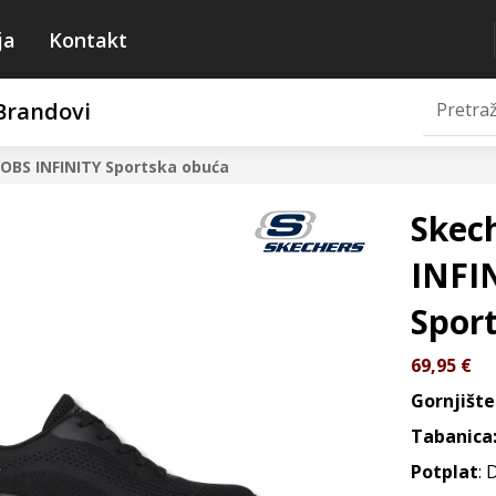
ja
Kontakt
Brandovi
BOBS INFINITY
Sportska obuća
Skec
INFI
Spor
69,95
€
Gornjište
Tabanica
Potplat
: 