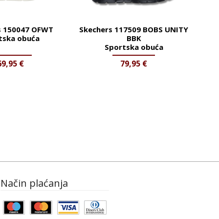
s 150047 OFWT
Skechers 117509 BOBS UNITY
tska obuća
BBK
Sportska obuća
69,95
€
79,95
€
Način plaćanja