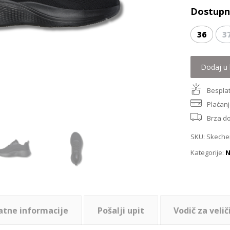
Dostupne
36
3
Dodaj u 
Besplat
Plaćanj
Brza d
SKU:
Skecher
Kategorije:
N
atne informacije
Pošalji upit
Vodič za velič