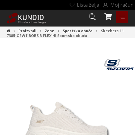
Lista želja
Moj račun
Proizvodi
Žene
Sportska obuća
Skechers 11
7385-OFWT BOBS B FLEX HI
Sportska obuća