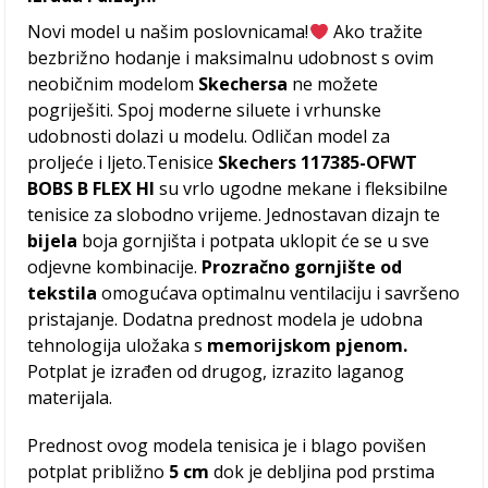
Novi model u našim poslovnicama!
Ako tražite
bezbrižno hodanje i maksimalnu udobnost s ovim
neobičnim modelom
Skechersa
ne možete
pogriješiti. Spoj moderne siluete i vrhunske
udobnosti dolazi u modelu. Odličan model za
proljeće i ljeto.Tenisice
Skechers 117385-OFWT
BOBS B FLEX HI
su vrlo ugodne mekane i fleksibilne
tenisice za slobodno vrijeme. Jednostavan dizajn te
bijela
boja gornjišta i potpata uklopit će se u sve
odjevne kombinacije.
Prozračno gornjište od
tekstila
omogućava optimalnu ventilaciju i savršeno
pristajanje. Dodatna prednost modela je udobna
tehnologija uložaka s
memorijskom pjenom.
Potplat je izrađen od drugog, izrazito laganog
materijala.
Prednost ovog modela tenisica je i blago povišen
potplat približno
5 cm
dok je debljina pod prstima