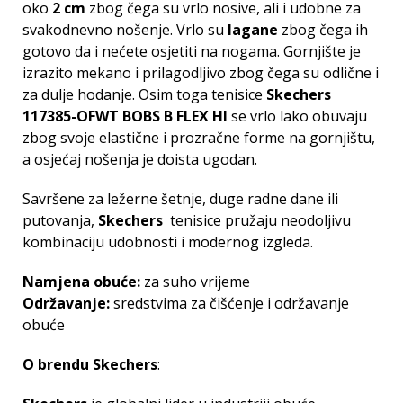
oko
2 cm
zbog čega su vrlo nosive, ali i udobne za
svakodnevno nošenje. Vrlo su
lagane
zbog čega ih
gotovo da i nećete osjetiti na nogama. Gornjište je
izrazito mekano i prilagodljivo zbog čega su odlične i
za dulje hodanje. Osim toga tenisice
Skechers
117385-OFWT BOBS B FLEX HI
se vrlo lako obuvaju
zbog svoje elastične i prozračne forme na gornjištu,
a osjećaj nošenja je doista ugodan.
Savršene za ležerne šetnje, duge radne dane ili
putovanja,
Skechers
tenisice pružaju neodoljivu
kombinaciju udobnosti i modernog izgleda.
Namjena obuće:
za suho vrijeme
Održavanje:
sredstvima za čišćenje i održavanje
obuće
O
brendu Skechers
: