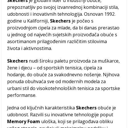
Skechers
je globalni lider u industriji obuće,
prepoznatljiv po svojoj izvanrednoj kombinaciji stila,
udobnosti i inovativnih tehnologija. Osnovan 1992.
godine u Kaliforniji,
Skechers
je počeo s
proizvodnjom cipela za mlade, da bi danas prerastao
u jednog od najvećih svjetskih proizvođača obuće s
asortimanom prilagođenim različitim stilovima
života i aktivnostima.
Skechers
nudi široku paletu proizvoda za muškarce,
žene i djecu – od sportskih tenisica, cipela za
hodanje, do obuće za svakodnevno nošenje. Njihova
ponuda obuhvaća sve od modernih modela za
urbani stil do visokotehnoloških tenisica za sportske
performanse.
Jedna od ključnih karakteristika
Skechers
obuće je
udobnost. Razvili su inovativne tehnologije poput
Memory Foam
uloška, koji se prilagođava obliku