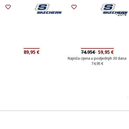
-20%
89,95
€
74.95€
59,95
€
Najniža cijena u posljednjih 30 dana:
74,95
€