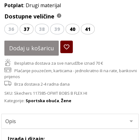
Potplat
: Drugi materijal
Dostupne veličine
36
37
38
39
40
41
Dodaj u košaricu
Besplatna dostava za sve narudžbe iznad 70 €
Plaćanje pouzećem, karticama - jednokratno ili na rate, bankovni
prijenos
Brza dostava 2-4 radna dana
SKU:
Skechers 117385-OFWT BOBS B FLEX HI
Kategorije:
Sportska obuća
,
Žene
Izrada i dizajn: