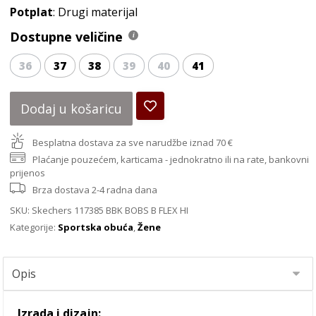
Potplat
: Drugi materijal
Dostupne veličine
36
37
38
39
40
41
Dodaj u košaricu
Besplatna dostava za sve narudžbe iznad 70 €
Plaćanje pouzećem, karticama - jednokratno ili na rate, bankovni
prijenos
Brza dostava 2-4 radna dana
SKU:
Skechers 117385 BBK BOBS B FLEX HI
Kategorije:
Sportska obuća
,
Žene
Izrada i dizajn: