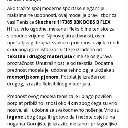
Ako tražite spoj moderne sportske elegancije i
maksimalne udobnosti, ovaj model je pravi izbor za
vas! Tenisice
Skechers 117385 BBK BOBS B FLEX
HI
su vrlo ugodne, mekane i fleksibilne tenisice za
slobodno vrijeme. Njihovoj atraktivnosti, osim
upečatljivog dizajna, svakako pridonosi uvijek trendi
crna
boja gornjišta. Gornjište je izrađeno od
tekstila i drugog materijala
čime se osigurava
prozračnost. Unutrašnjost je od tekstila. Dodatna
prednost modela je udobna tehnologija uložaka s
memorijskom pjenom.
Potplat je izrađen od
drugog, izrazito fleksibilnog materijala.
Prednost ovog modela tenisica je i blago povišen
potplat približno iznosi oko
4 cm
zbog čega su vrlo
nosive, ali i udobne za svakodnevno nošenje. Vrlo su
lagane
zbog čega ih gotovo da i nećete osjetiti na
nogama. Gornjište je izrazito mekano i prilagodljivo