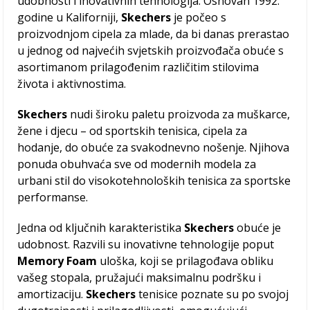
udobnosti i inovativnih tehnologija. Osnovan 1992.
godine u Kaliforniji,
Skechers
je počeo s
proizvodnjom cipela za mlade, da bi danas prerastao
u jednog od najvećih svjetskih proizvođača obuće s
asortimanom prilagođenim različitim stilovima
života i aktivnostima.
Skechers
nudi široku paletu proizvoda za muškarce,
žene i djecu – od sportskih tenisica, cipela za
hodanje, do obuće za svakodnevno nošenje. Njihova
ponuda obuhvaća sve od modernih modela za
urbani stil do visokotehnoloških tenisica za sportske
performanse.
Jedna od ključnih karakteristika
Skechers
obuće je
udobnost. Razvili su inovativne tehnologije poput
Memory Foam
uloška, koji se prilagođava obliku
vašeg stopala, pružajući maksimalnu podršku i
amortizaciju.
Skechers
tenisice poznate su po svojoj