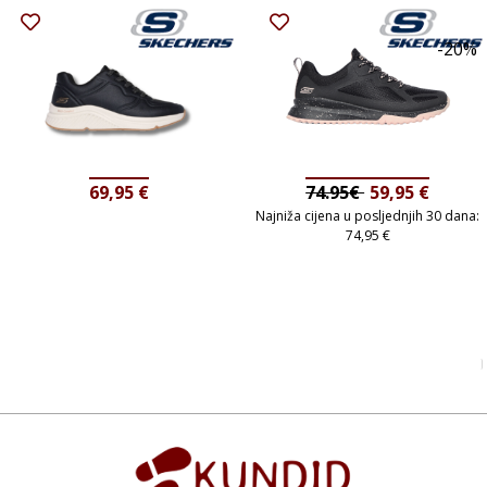
-20%
69,95
€
74.95€
59,95
€
Najniža cijena u posljednjih 30 dana:
74,95
€