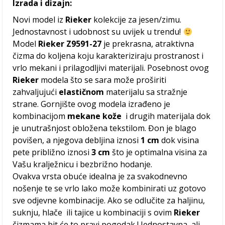
Izrada i dizajn:
Novi model iz
Rieker
kolekcije za jesen/zimu.
Jednostavnost i udobnost su uvijek u trendu!
Model
Rieker Z9591-27
je prekrasna, atraktivna
čizma do koljena koju karakteriziraju prostranost i
vrlo mekani i prilagodljivi materijali. Posebnost ovog
Rieker
modela što se sara može proširiti
zahvaljujući
elastičnom
materijalu sa stražnje
strane. Gornjište ovog modela izrađeno je
kombinacijom
mekane kože
i drugih materijala dok
je unutrašnjost obložena tekstilom. Đon je blago
povišen, a njegova debljina iznosi
1 cm
dok visina
pete približno iznosi
3 cm
što je optimalna visina za
Vašu kralježnicu i bezbrižno hodanje.
Ovakva vrsta obuće idealna je za svakodnevno
nošenje te se vrlo lako može kombinirati uz gotovo
sve odjevne kombinacije. Ako se odlučite za haljinu,
suknju, hlače ili tajice u kombinaciji s ovim
Rieker
čizmama bit će to pravi pogodak ! Jednostavna, ali