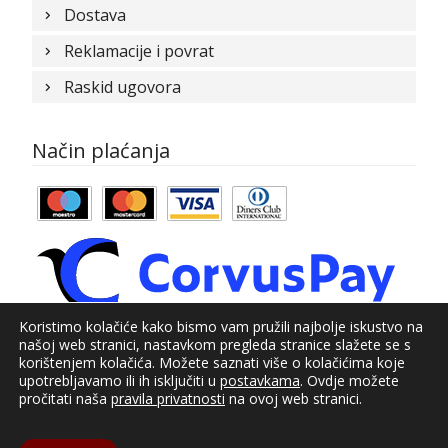
Dostava
Reklamacije i povrat
Raskid ugovora
Način plaćanja
Koristimo kolačiće kako bismo vam pružili najbolje iskustvo na
našoj web stranici, nastavkom pregleda stranice slažete se s
© Kundid 2021
korištenjem kolačića. Možete saznati više o kolačićima koje
upotrebljavamo ili ih isključiti u
postavkama
. Ovdje možete
Izrada web shopa:
kT dizajn
pročitati naša
pravila privatnosti
na ovoj web stranici.