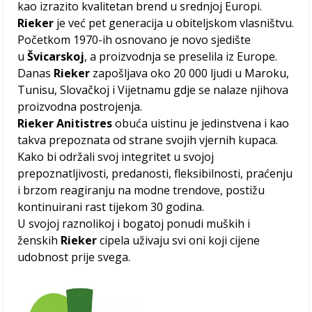
kao izrazito kvalitetan brend u srednjoj Europi.
Rieker
je već pet generacija u obiteljskom vlasništvu.
Početkom 1970-ih osnovano je novo sjedište
u
Švicarskoj
, a proizvodnja se preselila iz Europe.
Danas
Rieker
zapošljava oko 20 000 ljudi u Maroku,
Tunisu, Slovačkoj i Vijetnamu gdje se nalaze njihova
proizvodna postrojenja.
Rieker Anitistres
obuća uistinu je jedinstvena i kao
takva prepoznata od strane svojih vjernih kupaca.
Kako bi održali svoj integritet u svojoj
prepoznatljivosti, predanosti, fleksibilnosti, praćenju
i brzom reagiranju na modne trendove, postižu
kontinuirani rast tijekom 30 godina.
U svojoj raznolikoj i bogatoj ponudi muških i
ženskih
Rieker
cipela uživaju svi oni koji cijene
udobnost prije svega.