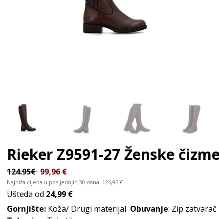
Rieker Z9591-27
Ženske čizm
124.95€
99,96
€
Najniža cijena u posljednjih 30 dana:
124,95
€
Ušteda od
24,99 €
Gornjište:
Koža/ Drugi materijal
Obuvanje
: Zip zatvarač