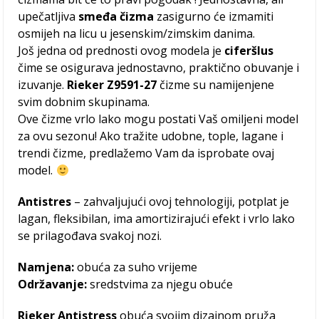
upečatljiva
smeđa
čizma
zasigurno će izmamiti
osmijeh na licu u jesenskim/zimskim danima.
Još jedna od prednosti ovog modela je
ciferšlus
čime se osigurava jednostavno, praktično obuvanje i
izuvanje.
Rieker Z9591-27
čizme su namijenjene
svim dobnim skupinama.
Ove čizme vrlo lako mogu postati Vaš omiljeni model
za ovu sezonu! Ako tražite udobne, tople, lagane i
trendi čizme, predlažemo Vam da isprobate ovaj
model.
Antistres
– zahvaljujući ovoj tehnologiji, potplat je
lagan, fleksibilan, ima amortizirajući efekt i vrlo lako
se prilagođava svakoj nozi.
Namjena:
obuća za suho vrijeme
Održavanje:
sredstvima za njegu obuće
Rieker Antistress
obuća svojim dizajnom pruža