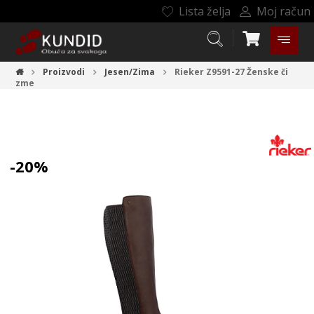
Lista želja
Moj račun
Proizvodi
Jesen/Zima
Rieker Z9591-27
Ženske či
zme
-20%