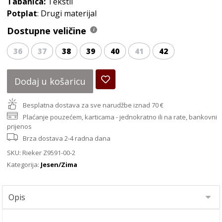
Tabanica:
Tekstil
Potplat
: Drugi materijal
Dostupne veličine
36
37
38
39
40
41
42
Dodaj u košaricu
Besplatna dostava za sve narudžbe iznad 70 €
Plaćanje pouzećem, karticama - jednokratno ili na rate, bankovni
prijenos
Brza dostava 2-4 radna dana
SKU:
Rieker Z9591-00-2
Kategorija:
Jesen/Zima