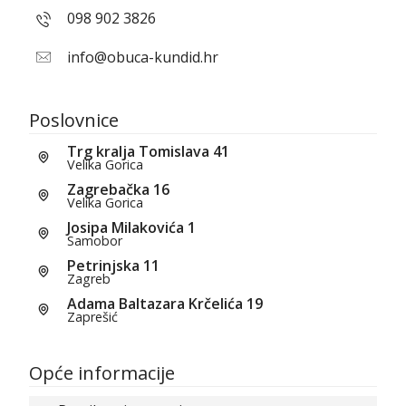
098 902 3826
info@obuca-kundid.hr
Poslovnice
Trg kralja Tomislava 41
Velika Gorica
Zagrebačka 16
Velika Gorica
Josipa Milakovića 1
Samobor
Petrinjska 11
Zagreb
Adama Baltazara Krčelića 19
Zaprešić
Opće informacije