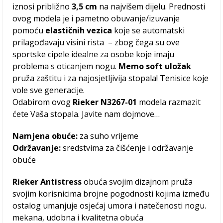
iznosi približno
3,5 cm
na najvišem dijelu. Prednosti
ovog modela je i pametno obuvanje/izuvanje
pomoću
elastičnih vezica
koje se automatski
prilagođavaju visini rista – zbog čega su ove
sportske cipele idealne za osobe koje imaju
problema s oticanjem nogu.
Memo soft uložak
pruža zaštitu i za najosjetljivija stopala! Tenisice koje
vole sve generacije.
Odabirom ovog
Rieker N3267-01
modela razmazit
ćete Vaša stopala. Javite nam dojmove…
Namjena obuće:
za suho vrijeme
Održavanje:
sredstvima za čišćenje i održavanje
obuće
Rieker Antistress
obuća svojim dizajnom pruža
svojim korisnicima brojne pogodnosti kojima između
ostalog umanjuje osjećaj umora i natečenosti nogu.
mekana, udobna i kvalitetna obuća