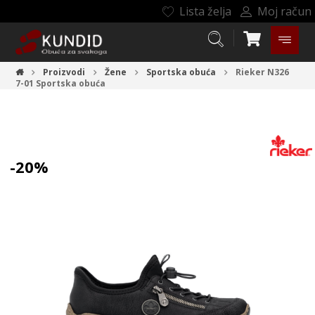
Lista želja
Moj račun
Proizvodi
Žene
Sportska obuća
Rieker N326
7-01
Sportska obuća
-20%