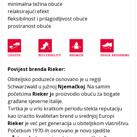
minimalna težina obuće
relaksirajući efekt
fleksibilnost i prilagodljivost obuće
prostranost obuće
Povijest brenda Rieker:
Obiteljsko poduzeće osnovano je u regiji
Schwarzwald u južnoj
Njemačkoj
. Na samim
početcima
Rieker j
e proizvodio obuću za bogate
građane sjeverne Italije.
Tvrtka je u vrlo kratkom periodu stekla reputaciju
kao izrazito kvalitetan brend u srednjoj Europi.
Rieker
je već pet generacija u obiteljskom vlasništvu.
Početkom 1970-ih osnovano je novo sjedište