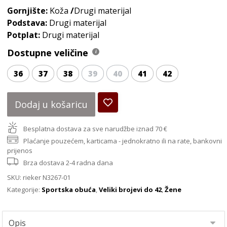
Gornjište:
Koža
/
Drugi materijal
Podstava:
Drugi materijal
Potplat:
Drugi materijal
Dostupne veličine
36
37
38
39
40
41
42
Dodaj u košaricu
Besplatna dostava za sve narudžbe iznad 70 €
Plaćanje pouzećem, karticama - jednokratno ili na rate, bankovni
prijenos
Brza dostava 2-4 radna dana
SKU:
rieker N3267-01
Kategorije:
Sportska obuća
,
Veliki brojevi do 42
,
Žene