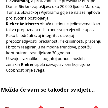
u
Švicarskoj
, a proizvodnja se preselila iz Europe.
Danas
Rieker
zapošljava oko 20 000 ljudi u Maroku,
Tunisu, Slovačkoj i Vijetnamu gdje se nalaze njihova
proizvodna postrojenja.
Rieker Anitistres
obuća uistinu je jedinstvena i kao
takva prepoznata od strane svojih vjernih kupaca.
Kako bi održali svoj integritet u svojoj
prepoznatljivosti, predanosti, fleksibilnosti, praćenju
i brzom reagiranju na modne trendove, postižu
kontinuirani rast tijekom 30 godina.
U svojoj raznolikoj i bogatoj ponudi muških i
ženskih
Rieker
cipela uživaju svi oni koji cijene
udobnost prije svega.
Možda će vam se također svidjeti…