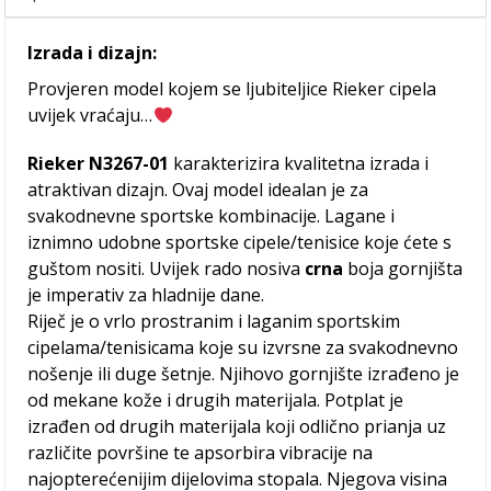
Izrada i dizajn:
Provjeren model kojem se ljubiteljice Rieker cipela
uvijek vraćaju…
Rieker N3267-01
karakterizira kvalitetna izrada i
atraktivan dizajn. Ovaj model idealan je za
svakodnevne sportske kombinacije. Lagane i
iznimno udobne sportske cipele/tenisice koje ćete s
guštom nositi. Uvijek rado nosiva
crna
boja gornjišta
je imperativ za hladnije dane.
Riječ je o vrlo prostranim i laganim sportskim
cipelama/tenisicama koje su izvrsne za svakodnevno
nošenje ili duge šetnje. Njihovo gornjište izrađeno je
od mekane kože i drugih materijala. Potplat je
izrađen od drugih materijala koji odlično prianja uz
različite površine te apsorbira vibracije na
najopterećenijim dijelovima stopala. Njegova visina