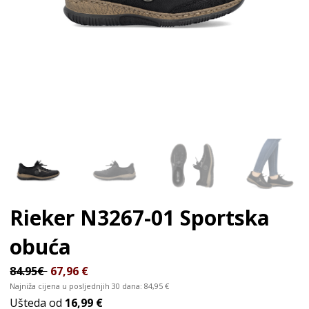
Rieker N3267-01
Sportska
obuća
84.95€
67,96
€
Najniža cijena u posljednjih 30 dana:
84,95
€
Ušteda od
16,99 €