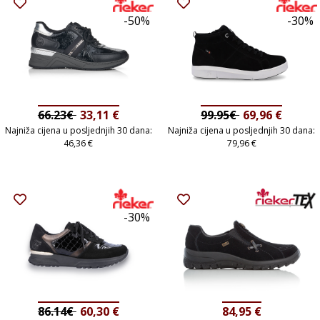
-50%
-30%
66.23€
33,11
€
99.95€
69,96
€
Najniža cijena u posljednjih 30 dana:
Najniža cijena u posljednjih 30 dana:
46,36
€
79,96
€
-30%
86.14€
60,30
€
84,95
€