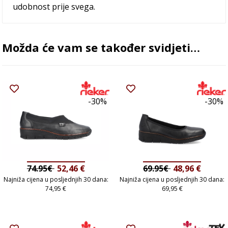
udobnost prije svega.
Možda će vam se također svidjeti…
-30%
-30%
74.95€
52,46
€
69.95€
48,96
€
Najniža cijena u posljednjih 30 dana:
Najniža cijena u posljednjih 30 dana:
74,95
€
69,95
€