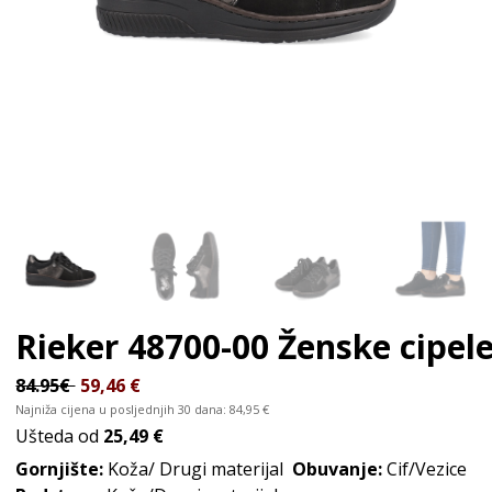
Rieker 48700-00
Ženske cipel
84.95€
59,46
€
Najniža cijena u posljednjih 30 dana:
84,95
€
Ušteda od
25,49 €
Gornjište:
Koža/ Drugi materijal
Obuvanje:
Cif/Vezice