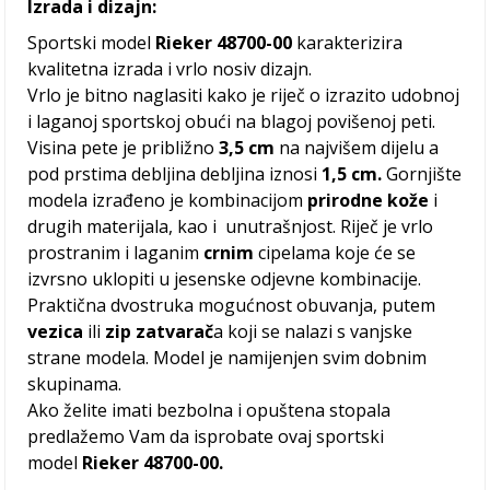
Izrada i dizajn:
Sportski model
Rieker 48700-00
karakterizira
kvalitetna izrada i vrlo nosiv dizajn.
Vrlo je bitno naglasiti kako je riječ o izrazito udobnoj
i laganoj sportskoj obući na blagoj povišenoj peti.
Visina pete je približno
3,5 cm
na najvišem dijelu a
pod prstima debljina debljina iznosi
1,5 cm.
Gornjište
modela izrađeno je kombinacijom
prirodne kože
i
drugih materijala, kao i unutrašnjost. Riječ je vrlo
prostranim i laganim
crnim
cipelama koje će se
izvrsno uklopiti u jesenske odjevne kombinacije.
Praktična dvostruka mogućnost obuvanja, putem
vezica
ili
zip zatvarač
a koji se nalazi s vanjske
strane modela. Model je namijenjen svim dobnim
skupinama.
Ako želite imati bezbolna i opuštena stopala
predlažemo Vam da isprobate ovaj sportski
model
Rieker 48700-00.