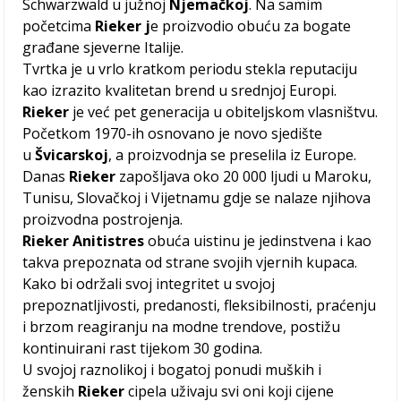
Schwarzwald u južnoj
Njemačkoj
. Na samim
početcima
Rieker j
e proizvodio obuću za bogate
građane sjeverne Italije.
Tvrtka je u vrlo kratkom periodu stekla reputaciju
kao izrazito kvalitetan brend u srednjoj Europi.
Rieker
je već pet generacija u obiteljskom vlasništvu.
Početkom 1970-ih osnovano je novo sjedište
u
Švicarskoj
, a proizvodnja se preselila iz Europe.
Danas
Rieker
zapošljava oko 20 000 ljudi u Maroku,
Tunisu, Slovačkoj i Vijetnamu gdje se nalaze njihova
proizvodna postrojenja.
Rieker Anitistres
obuća uistinu je jedinstvena i kao
takva prepoznata od strane svojih vjernih kupaca.
Kako bi održali svoj integritet u svojoj
prepoznatljivosti, predanosti, fleksibilnosti, praćenju
i brzom reagiranju na modne trendove, postižu
kontinuirani rast tijekom 30 godina.
U svojoj raznolikoj i bogatoj ponudi muških i
ženskih
Rieker
cipela uživaju svi oni koji cijene