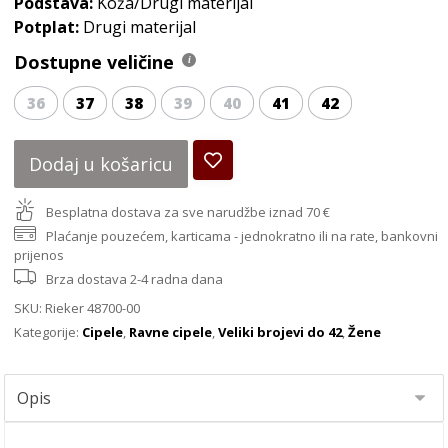
Podstava:
Koža/Drugi materijal
Potplat:
Drugi materijal
Dostupne veličine
36
37
38
39
40
41
42
Dodaj u košaricu
Besplatna dostava za sve narudžbe iznad 70 €
Plaćanje pouzećem, karticama - jednokratno ili na rate, bankovni
prijenos
Brza dostava 2-4 radna dana
SKU:
Rieker 48700-00
Kategorije:
Cipele
,
Ravne cipele
,
Veliki brojevi do 42
,
Žene