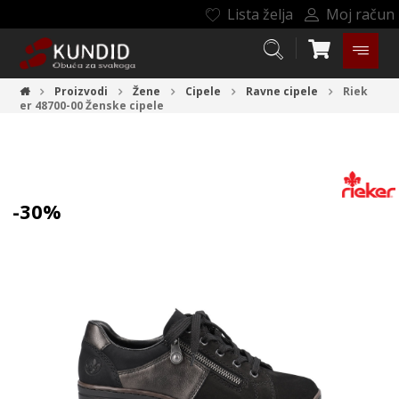
Lista želja
Moj račun
Proizvodi
Žene
Cipele
Ravne cipele
Riek
er 48700-00
Ženske cipele
-30%