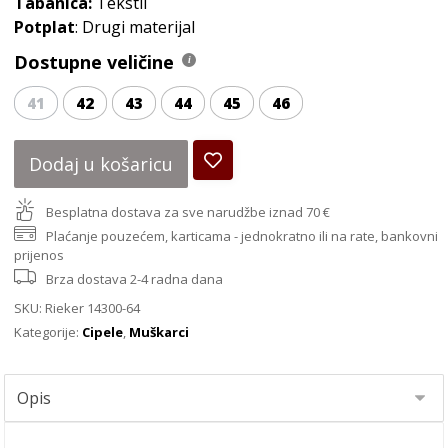
Tabanica:
Tekstil
Potplat
: Drugi materijal
Dostupne veličine
41
42
43
44
45
46
Dodaj u košaricu
Besplatna dostava za sve narudžbe iznad 70 €
Plaćanje pouzećem, karticama - jednokratno ili na rate, bankovni
prijenos
Brza dostava 2-4 radna dana
SKU:
Rieker 14300-64
Kategorije:
Cipele
,
Muškarci