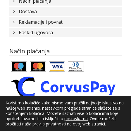
Način plaćanja
Dostava
Reklamacije i povrat
Raskid ugovora
Način plaćanja
Koristimo kolačiće kako bismo vam pružili najbolje iskustvo na
našoj web stranici, nastavkom pregleda stranice slažete se s
© Kundid 2021
korištenjem kolačića. Možete saznati više o kolačićima koje
upotrebljavamo ili ih isključiti u
postavkama
. Ovdje možete
Izrada web shopa:
kT dizajn
pročitati naša
pravila privatnosti
na ovoj web stranici.