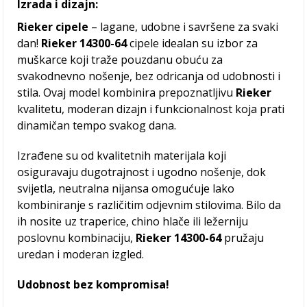
Izrada i dizajn:
Rieker cipele
– lagane, udobne i savršene za svaki
dan!
Rieker 14300-64
cipele idealan su izbor za
muškarce koji traže pouzdanu obuću za
svakodnevno nošenje, bez odricanja od udobnosti i
stila. Ovaj model kombinira prepoznatljivu
Rieker
kvalitetu, moderan dizajn i funkcionalnost koja prati
dinamičan tempo svakog dana.
Izrađene su od kvalitetnih materijala koji
osiguravaju dugotrajnost i ugodno nošenje, dok
svijetla, neutralna nijansa omogućuje lako
kombiniranje s različitim odjevnim stilovima. Bilo da
ih nosite uz traperice, chino hlače ili ležerniju
poslovnu kombinaciju,
Rieker 14300-64
pružaju
uredan i moderan izgled.
Udobnost bez kompromisa!