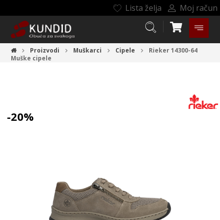
Lista želja
Moj račun
Proizvodi
Muškarci
Cipele
Rieker 14300-64
Muške cipele
-20%