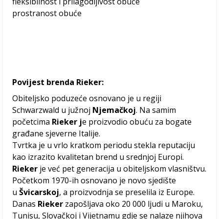
fleksibilnost i prilagodljivost obuće
prostranost obuće
Povijest brenda Rieker:
Obiteljsko poduzeće osnovano je u regiji
Schwarzwald u južnoj
Njemačkoj
. Na samim
početcima
Rieker j
e proizvodio obuću za bogate
građane sjeverne Italije.
Tvrtka je u vrlo kratkom periodu stekla reputaciju
kao izrazito kvalitetan brend u srednjoj Europi.
Rieker
je već pet generacija u obiteljskom vlasništvu.
Početkom 1970-ih osnovano je novo sjedište
u
Švicarskoj
, a proizvodnja se preselila iz Europe.
Danas
Rieker
zapošljava oko 20 000 ljudi u Maroku,
Tunisu, Slovačkoj i Vijetnamu gdje se nalaze njihova