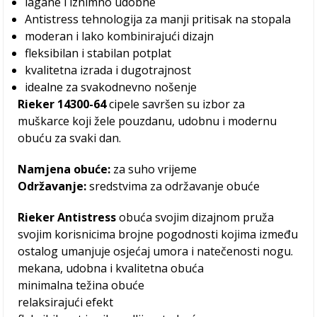
lagane i iznimno udobne
Antistress tehnologija za manji pritisak na stopala
moderan i lako kombinirajući dizajn
fleksibilan i stabilan potplat
kvalitetna izrada i dugotrajnost
idealne za svakodnevno nošenje
Rieker
14300-64
cipele savršen su izbor za
muškarce koji žele pouzdanu, udobnu i modernu
obuću za svaki dan.
Namjena obuće:
za suho vrijeme
Održavanje:
sredstvima za održavanje obuće
Rieker Antistress
obuća svojim dizajnom pruža
svojim korisnicima brojne pogodnosti kojima između
ostalog umanjuje osjećaj umora i natečenosti nogu.
mekana, udobna i kvalitetna obuća
minimalna težina obuće
relaksirajući efekt