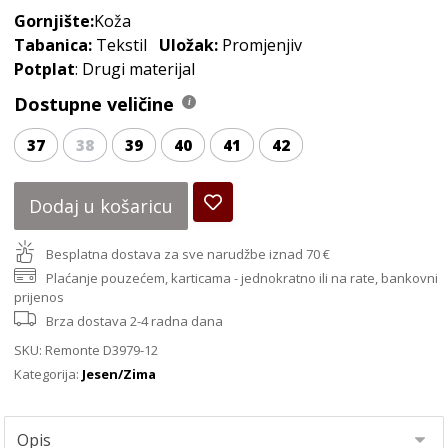
Gornjište:
Koža
Tabanica:
Tekstil
Uložak:
Promjenjiv
Potplat
: Drugi materijal
Dostupne veličine
37
38
39
40
41
42
Dodaj u košaricu
Besplatna dostava za sve narudžbe iznad 70 €
Plaćanje pouzećem, karticama - jednokratno ili na rate, bankovni
prijenos
Brza dostava 2-4 radna dana
SKU:
Remonte D3979-12
Kategorija:
Jesen/Zima