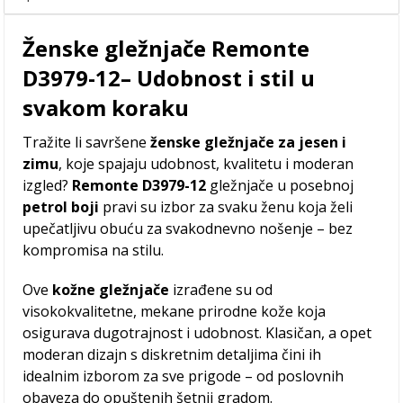
Ženske gležnjače Remonte
D3979-12– Udobnost i stil u
svakom koraku
Tražite li savršene
ženske gležnjače za jesen i
zimu
, koje spajaju udobnost, kvalitetu i moderan
izgled?
Remonte D3979-12
gležnjače u posebnoj
petrol boji
pravi su izbor za svaku ženu koja želi
upečatljivu obuću za svakodnevno nošenje – bez
kompromisa na stilu.
Ove
kožne gležnjače
izrađene su od
visokokvalitetne, mekane prirodne kože koja
osigurava dugotrajnost i udobnost. Klasičan, a opet
moderan dizajn s diskretnim detaljima čini ih
idealnim izborom za sve prigode – od poslovnih
obaveza do opuštenih šetnji gradom.