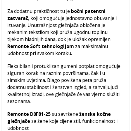
Za dodatnu praktičnost tu je
bočni patentni
zatvarač
, koji omogućuje jednostavno obuvanje i
izuvanje. Unutrašnjost gležnjača obložena je
mekanim tekstilom koji pruža ugodnu toplinu
tijekom hladnijih dana, dok je uložak opremljen
Remonte Soft tehnologijom
za maksimalnu
udobnost pri svakom koraku.
Fleksibilan i protuklizan gumeni potplat omogućuje
siguran korak na raznim površinama, čak i u
zimskim uvjetima. Blago povišena peta pruža
dodatnu stabilnost i ženstven izgled, a zahvaljujući
kvalitetnoj izradi, ove gležnjače će vas vjerno služiti
sezonama.
Remonte D0F81-25
su savršene
ženske kožne
gležnjače
za žene koje cijene stil, funkcionalnost i
udobnost.