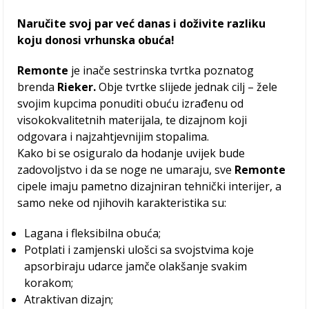
Naručite svoj par već danas i doživite razliku
koju donosi vrhunska obuća!
Remonte
je inače sestrinska tvrtka poznatog
brenda
Rieker.
Obje tvrtke slijede jednak cilj – žele
svojim kupcima ponuditi obuću izrađenu od
visokokvalitetnih materijala, te dizajnom koji
odgovara i najzahtjevnijim stopalima.
Kako bi se osiguralo da hodanje uvijek bude
zadovoljstvo i da se noge ne umaraju, sve
Remonte
cipele imaju pametno dizajniran tehnički interijer, a
samo neke od njihovih karakteristika su:
Lagana i fleksibilna obuća;
Potplati i zamjenski ulošci sa svojstvima koje
apsorbiraju udarce jamče olakšanje svakim
korakom;
Atraktivan dizajn;