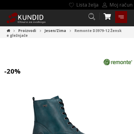
Lista želja
Moj račun
Proizvodi
Jesen/Zima
Remonte D3979-12
Žensk
e gležnjače
-20%