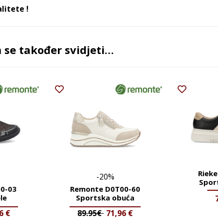
litete !
se također svidjeti…
Riek
-20%
Spor
0-03
Remonte D0T00-60
le
Sportska obuća
96
€
89.95€
71,96
€