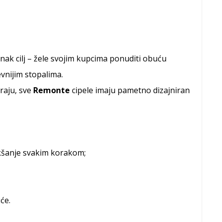
dnak cilj – žele svojim kupcima ponuditi obuću
evnijim stopalima.
raju, sve
Remonte
cipele imaju pametno dizajniran
akšanje svakim korakom;
će.