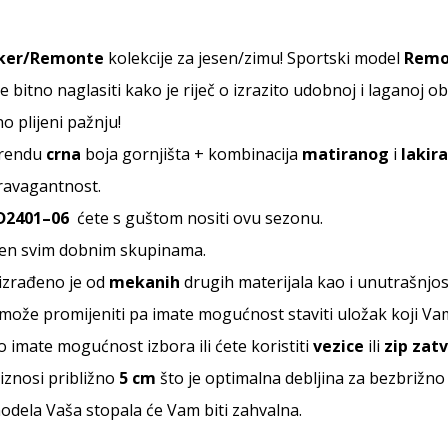
ker/Remonte
kolekcije za jesen/zimu! Sportski model
Remo
 je bitno naglasiti kako je riječ o izrazito udobnoj i laganoj o
o plijeni pažnju!
 trendu
crna
boja gornjišta + kombinacija
matiranog
i
lakir
travagantnost.
D2401
–
06
ćete s guštom nositi ovu sezonu.
jen svim dobnim skupinama.
izrađeno je od
mekanih
drugih materijala kao i unutrašnjos
 može promijeniti pa imate mogućnost staviti uložak koji Va
o imate mogućnost izbora ili ćete koristiti
vezice
ili
zip zat
iznosi približno
5 cm
što je optimalna debljina za bezbrižno 
dela Vaša stopala će Vam biti zahvalna.