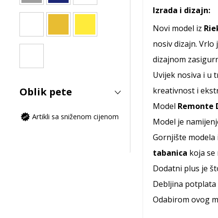
Izrada i dizajn:
Novi model iz
Rie
nosiv dizajn. Vrlo
dizajnom zasigurn
Uvijek nosiva i u
Oblik pete
kreativnost i eks
Model
Remonte
Artikli sa sniženom cijenom
Model je namijen
Gornjište modela 
tabanica
koja se
Dodatni plus je št
Debljina potplata 
Odabirom ovog mo