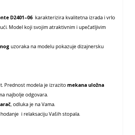
nte
D2401
–
06
karakterizira kvalitetna izrada i vrlo
bući. Model koji svojim atraktivnim i upečatljivim
anog
uzoraka na modelu pokazuje dizajnersku
t. Prednost modela je izrazito
mekana uložna
ma najbolje odgovara.
varač
, odluka je na Vama.
hodanje i relaksaciju Vaših stopala.