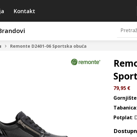
ja
Kontakt
Brandovi
u
Remonte D2401-06
Sportska obuća
Remo
Spor
79,95
€
Gornjište
Tabanica
Potplat
:
Dostupne