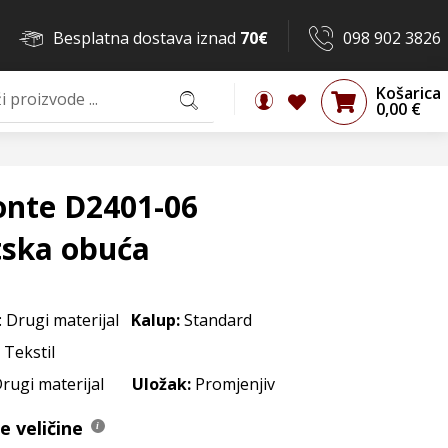
Besplatna dostava iznad
70€
098 902 3826
Košarica
0,00
€
nte D2401-06
tska obuća
: Drugi materijal
Kalup:
Standard
: Tekstil
 Drugi materijal
Uložak:
Promjenjiv
 veličine