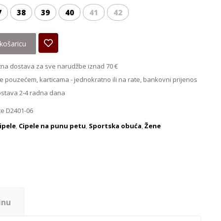
7
38
39
40
41
42
košaricu
na dostava za sve narudžbe iznad 70 €
e pouzećem, karticama - jednokratno ili na rate, bankovni prijenos
ostava 2-4 radna dana
e D2401-06
ipele
,
Cipele na punu petu
,
Sportska obuća
,
Žene
inu