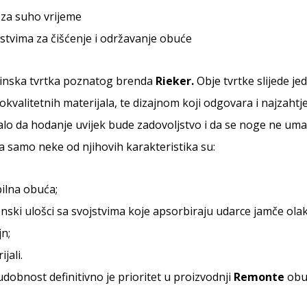
za suho vrijeme
stvima za čišćenje i održavanje obuće
rinska tvrtka poznatog brenda
Rieker.
Obje tvrtke slijede je
kvalitetnih materijala, te dizajnom koji odgovara i najzahtj
alo da hodanje uvijek bude zadovoljstvo i da se noge ne uma
, a samo neke od njihovih karakteristika su:
bilna obuća;
enski ulošci sa svojstvima koje apsorbiraju udarce jamče ol
jn;
jali.
dobnost definitivno je prioritet u proizvodnji
Remonte
obu