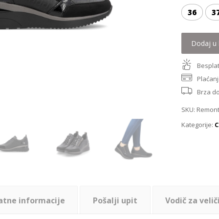
36
3
Dodaj u 
Besplat
Plaćanj
Brza d
SKU:
Remont
Kategorije:
C
atne informacije
Pošalji upit
Vodič za velič