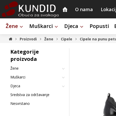
O nama
Lokaci
Žene
Muškarci
Djeca
Popusti
Proizvodi
Žene
Cipele
Cipele na punu pet
Kategorije
proizvoda
Žene
Muškarci
Djeca
Sredstva za održavanje
Nesvrstano