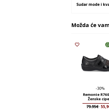
Sudar mode i kva
Možda će vam 
-30%
Remonte R760
Ženske cipe
79.95€
55,