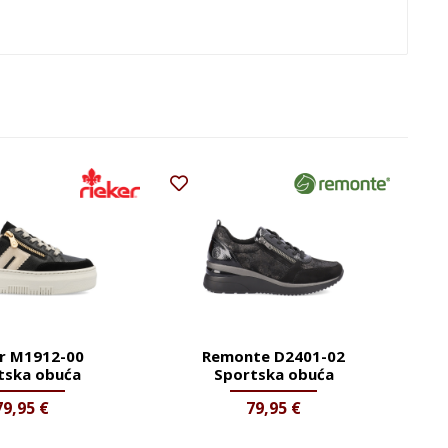
er M1912-00
Remonte D2401-02
tska obuća
Sportska obuća
79,95
€
79,95
€