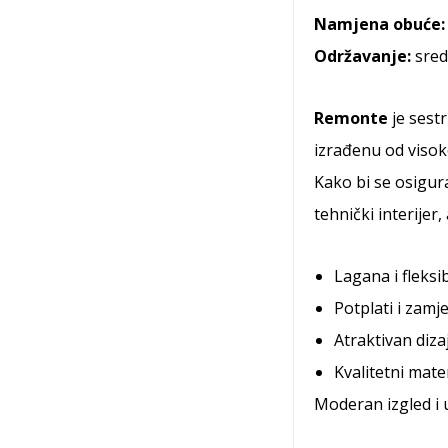
Namjena obuće:
Održavanje:
sred
Remonte
je sest
izrađenu od visoko
Kako bi se osigur
tehnički interijer
Lagana i fleksi
Potplati i zamj
Atraktivan diza
Kvalitetni materi
Moderan izgled i u