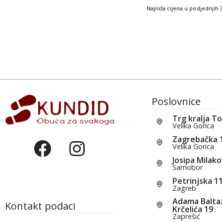
Najniža cijena u posljednjih
Poslovnice
Trg kralja T
Velika Gorica
Zagrebačka 
Velika Gorica
Josipa Milako
Samobor
Petrinjska 1
Zagreb
Adama Balta
Kontakt podaci
Krčelića 19
Zaprešić