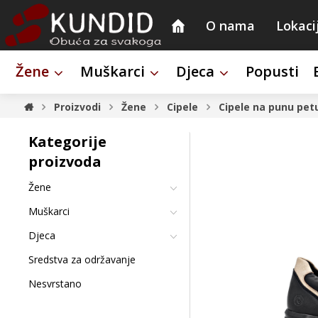
O nama
Lokaci
Žene
Muškarci
Djeca
Popusti
Proizvodi
Žene
Cipele
Cipele na punu pet
Kategorije
proizvoda
Žene
Muškarci
Djeca
Sredstva za održavanje
Nesvrstano