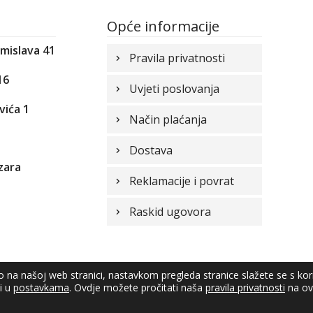
Opće informacije
omislava 41
Pravila privatnosti
16
Uvjeti poslovanja
vića 1
Način plaćanja
1
Dostava
zara
Reklamacije i povrat
Raskid ugovora
vo na našoj web stranici, nastavkom pregleda stranice slažete se s ko
ti u
postavkama
. Ovdje možete pročitati naša
pravila privatnosti
na ovo