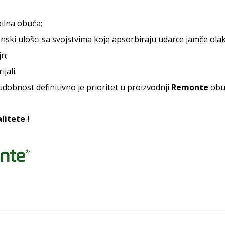
bilna obuća;
enski ulošci sa svojstvima koje apsorbiraju udarce jamče ol
jn;
jali.
dobnost definitivno je prioritet u proizvodnji
Remonte
obu
litete !