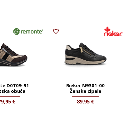
te D0T09-91
Rieker N9301-00
tska obuća
Ženske cipele
79,95
€
89,95
€