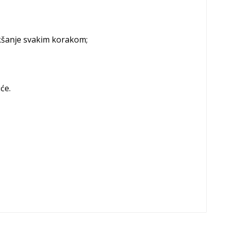
akšanje svakim korakom;
će.