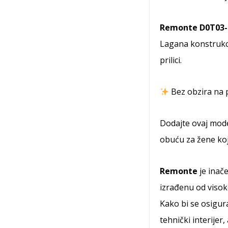
Remonte D0T03-
Lagana konstrukcij
prilici.
Bez obzira na 
Dodajte ovaj model
obuću za žene koj
Remonte
je inač
izrađenu od visoko
Kako bi se osigur
tehnički interijer