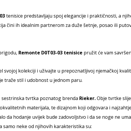
03
tenisice predstavljaju spoj elegancije i praktičnosti, a njih
a čini ih idealnim partnerom za duže šetnje, posao ili putova
prigodu,
Remonte D0T03-03 tenisice
pružit će vam savrše
 svojoj kolekciji i uživajte u prepoznatljivoj njemačkoj kval
e traže stil i udobnost u jednom paru.
e sestrinska tvrtka poznatog brenda
Rieker.
Obje tvrtke slij
kvalitetnih materijala, te dizajnom koji odgovara i najzahtj
alo da hodanje uvijek bude zadovoljstvo i da se noge ne uma
, a samo neke od njihovih karakteristika su: