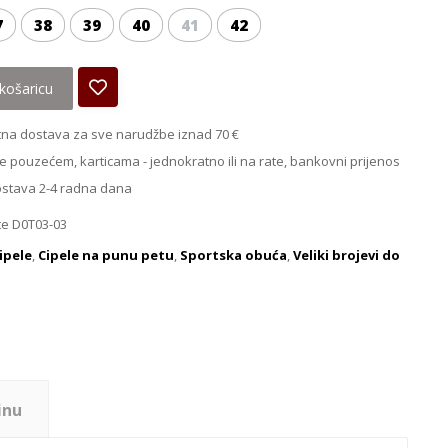
7
38
39
40
41
42
košaricu
na dostava za sve narudžbe iznad 70 €
e pouzećem, karticama - jednokratno ili na rate, bankovni prijenos
ostava 2-4 radna dana
e D0T03-03
ipele
,
Cipele na punu petu
,
Sportska obuća
,
Veliki brojevi do
inu