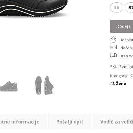
36
3
Dodaj u 
Besplat
Plaćanj
Brza d
SKU:
Remont
Kategorije:
C
42
,
Žene
atne informacije
Pošalji upit
Vodič za velič