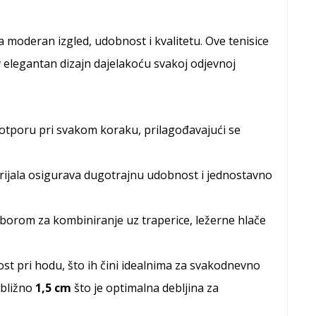
a moderan izgled, udobnost i kvalitetu. Ove tenisice
v elegantan dizajn dajelakoću svakoj odjevnoj
otporu pri svakom koraku, prilagođavajući se
rijala osigurava dugotrajnu udobnost i jednostavno
 izborom za kombiniranje uz traperice, ležerne hlače
nost pri hodu, što ih čini idealnima za svakodnevno
ibližno
1,5 cm
što je optimalna debljina za