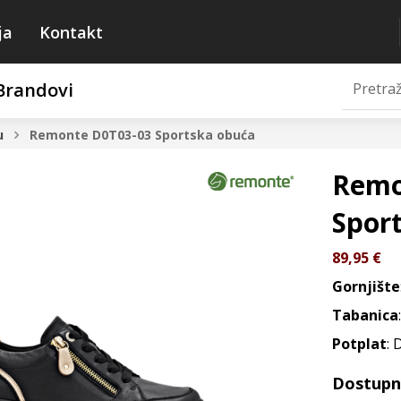
ja
Kontakt
Brandovi
u
Remonte D0T03-03
Sportska obuća
Remo
Spor
89,95
€
Gornjište
Tabanica
Potplat
: 
Dostupne