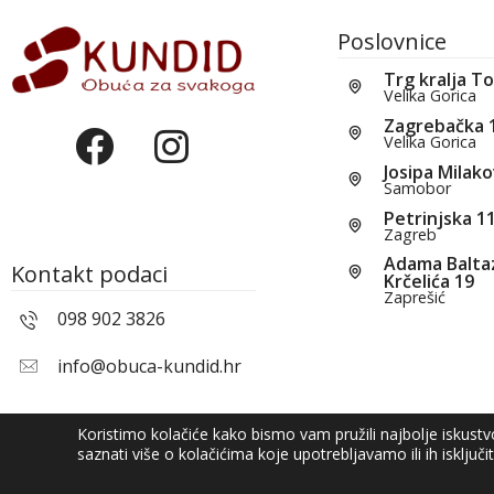
Poslovnice
Trg kralja T
Velika Gorica
Zagrebačka 
Velika Gorica
Josipa Milako
Samobor
Petrinjska 1
Zagreb
Adama Balta
Kontakt podaci
Krčelića 19
Zaprešić
098 902 3826
info@obuca-kundid.hr
Koristimo kolačiće kako bismo vam pružili najbolje iskust
saznati više o kolačićima koje upotrebljavamo ili ih isključi
© Kundid 2021