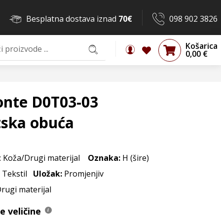
Besplatna dostava iznad
70€
098 902 3826
Košarica
0,00
€
nte D0T03-03
tska obuća
: Koža/Drugi materijal
Oznaka:
H (šire)
: Tekstil
Uložak:
Promjenjiv
Drugi materijal
 veličine