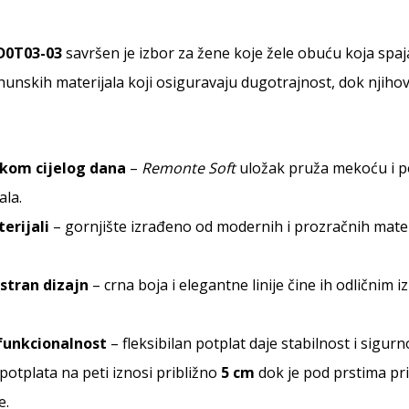
D0T03-03
savršen je izbor za žene koje žele obuću koja spaj
hunskih materijala koji osiguravaju dugotrajnost, dok njiho
ekom cijelog dana
–
Remonte Soft
uložak pruža mekoću i p
ala.
erijali
– gornjište izrađeno od modernih i prozračnih mate
stran dizajn
– crna boja i elegantne linije čine ih odličnim
 funkcionalnost
– fleksibilan potplat daje stabilnost i sigur
potplata na peti iznosi približno
5 cm
dok je pod prstima pr
e.