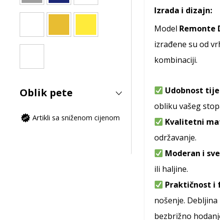
Izrada i dizajn:
Model
Remonte 
izrađene su od vr
kombinaciji.
Udobnost tij
Oblik pete
obliku vašeg stop
Artikli sa sniženom cijenom
Kvalitetni mat
održavanje.
Moderan i sve
ili haljine.
Praktičnost i
nošenje. Debljina 
bezbrižno hodanj