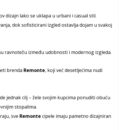
ov dizajn lako se uklapa u urbani i casual stil.
nja, dok sofisticirani izgled ostavlja dojam u svakoj
nu ravnotežu između udobnosti i modernog izgleda.
iteti brenda
Remonte
, koji već desetljećima nudi
ede jednak cilj – žele svojim kupcima ponuditi obuću
evnijim stopalima.
raju, sve
Remonte
cipele imaju pametno dizajniran