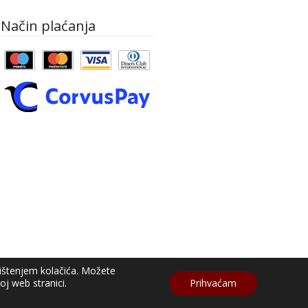
Način plaćanja
rištenjem kolačića. Možete
j web stranici.
Prihvaćam
Izrada web shopa:
kT dizajn