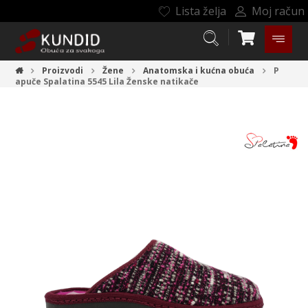
Lista želja
Moj račun
Proizvodi
Žene
Anatomska i kućna obuća
P
apuče Spalatina 5545 Lila
Ženske natikače