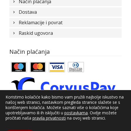
Način plaćanja
Dostava
Reklamacije i povrat
Raskid ugovora
Način plaćanja
Koristimo kolačiće kako bismo vam pružili najbolje iskustvo na
našoj web stranici, nastavkom pregleda stranice slažete se s
korištenjem kolačića. Možete saznati više o kolačićima koje
upotrebljavamo ili ih isključiti u
postavkama
. Ovdje možete
© Kundid 2021
pročitati naša
pravila privatnosti
na ovoj web stranici.
Izrada web shopa:
kT dizajn