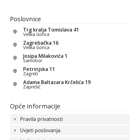
Poslovnice
Trg kralja Tomislava 41
Velika Gorica
Zagrebačka 16
Velika Gorica
Josipa Milakovića 1
Samobor
Petrinjska 11
Zagreb
Adama Baltazara Krčelića 19
Zaprešić
Opće informacije
Pravila privatnosti
Uvjeti poslovanja