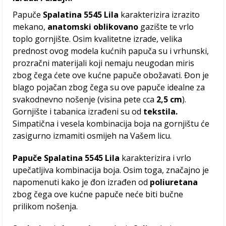
Papuče
Spalatina 5545 Lila
karakterizira izrazito
mekano,
anatomski oblikovano
gazište te vrlo
toplo gornjište. Osim kvalitetne izrade, velika
prednost ovog modela kućnih papuča su i vrhunski,
prozračni materijali koji nemaju neugodan miris
zbog čega ćete ove kućne papuče obožavati. Đon je
blago pojačan zbog čega su ove papuče idealne za
svakodnevno nošenje (visina pete cca
2,5
cm
).
Gornjište i tabanica izrađeni su od
tekstila.
Simpatična i vesela kombinacija boja na gornjištu će
zasigurno izmamiti osmijeh na Vašem licu.
Papuče Spalatina 5545 Lila
karakterizira i vrlo
upečatljiva kombinacija boja. Osim toga, značajno je
napomenuti kako je đon izrađen od
poliuretana
zbog čega ove kućne papuče neće biti bučne
prilikom nošenja.