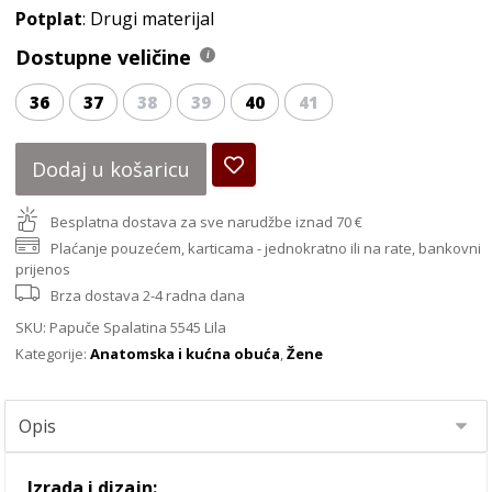
Potplat
: Drugi materijal
Dostupne veličine
36
37
38
39
40
41
Dodaj u košaricu
Besplatna dostava za sve narudžbe iznad 70 €
Plaćanje pouzećem, karticama - jednokratno ili na rate, bankovni
prijenos
Brza dostava 2-4 radna dana
SKU:
Papuče Spalatina 5545 Lila
Kategorije:
Anatomska i kućna obuća
,
Žene
Izrada i dizajn: