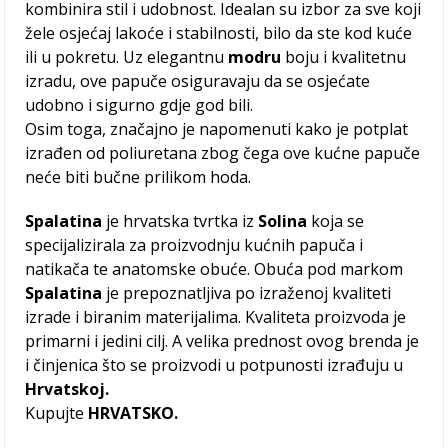
kombinira stil i udobnost. Idealan su izbor za sve koji
žele osjećaj lakoće i stabilnosti, bilo da ste kod kuće
ili u pokretu. Uz elegantnu
modru
boju i kvalitetnu
izradu, ove papuče osiguravaju da se osjećate
udobno i sigurno gdje god bili.
Osim toga, značajno je napomenuti kako je potplat
izrađen od poliuretana zbog čega ove kućne papuče
neće biti bučne prilikom hoda.
Spalatina
je hrvatska tvrtka iz
Solina
koja se
specijalizirala za proizvodnju kućnih papuča i
natikača te anatomske obuće. Obuća pod markom
Spalatina
je prepoznatljiva po izraženoj kvaliteti
izrade i biranim materijalima. Kvaliteta proizvoda je
primarni i jedini cilj. A velika prednost ovog brenda je
i činjenica što se proizvodi u potpunosti izrađuju u
Hrvatskoj.
Kupujte
HRVATSKO.