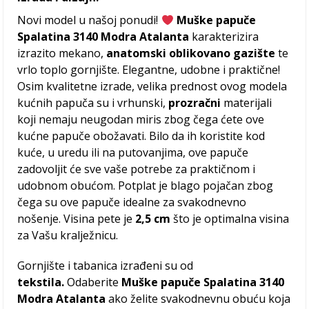
Novi model u našoj ponudi!
Muške papuče
Spalatina 3140 Modra Atalanta
karakterizira
izrazito mekano,
anatomski oblikovano gazište
te
vrlo toplo gornjište. Elegantne, udobne i praktične!
Osim kvalitetne izrade, velika prednost ovog modela
kućnih papuča su i vrhunski,
prozračni
materijali
koji nemaju neugodan miris zbog čega ćete ove
kućne papuče obožavati. Bilo da ih koristite kod
kuće, u uredu ili na putovanjima, ove papuče
zadovoljit će sve vaše potrebe za praktičnom i
udobnom obućom. Potplat je blago pojačan zbog
čega su ove papuče idealne za svakodnevno
nošenje. Visina pete je
2,5 cm
što je optimalna visina
za Vašu kralježnicu.
Gornjište i tabanica izrađeni su od
tekstila.
Odaberite
Muške papuče Spalatina 3140
Modra Atalanta
ako želite svakodnevnu obuću koja