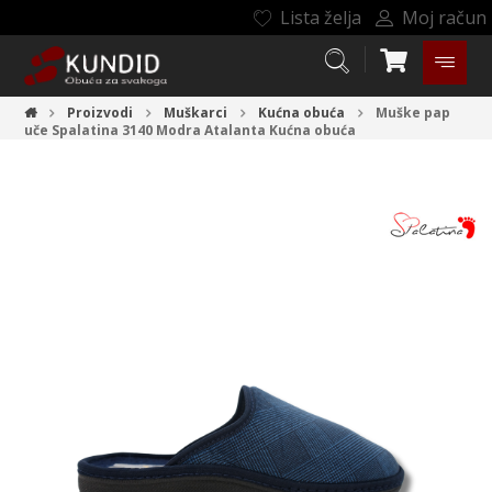
Lista želja
Moj račun
Proizvodi
Muškarci
Kućna obuća
Muške pap
uče Spalatina 3140 Modra Atalanta
Kućna obuća