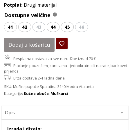
Potplat
: Drugi materijal
Dostupne veličine
41
42
43
44
45
46
Dodaj u košaricu
Besplatna dostava za sve narudžbe iznad 70 €
Plaćanje pouzećem, karticama - jednokratno ili na rate, bankovni
prijenos
Brza dostava 2-4 radna dana
SKU:
Muške papuče Spalatina 3140 Modra Atalanta
Kategorije:
Kućna obuća
,
Muškarci
Izrada i dizajn: