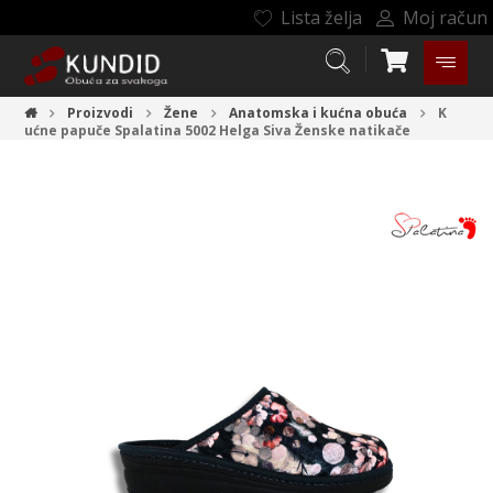
Lista želja
Moj račun
Proizvodi
Žene
Anatomska i kućna obuća
K
ućne papuče Spalatina 5002 Helga Siva
Ženske natikače