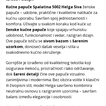
Kućne papuče Spalatina 5002 Helga Siva
ženske
papuče – udobne, praktične i kvalitetne natikače za
kućnu uporabu. Savršen spoj jednostavnosti i
komfora. Uživajte u svakom koraku kod kuće uz
ženske kućne papuče
koje spajaju vrhunsku
udobnost, funkcionalnost i vedar, razigran dizajn.
Ove papuče ističu se
sivom bazom
s
šarenim
uzorkom
, donoseći dašak veselja i stila u
svakodnevno kućno okruženje.
Gornjište je izrađeno od kvalitetnog tekstila koji
osigurava mekoću, prozračnost i lako održavanje,
dok
šareni detalji
čine ove papuče vizualno
zanimljivima i modernima. Bez obzira volite li klasični
ili živopisni stil, model Helga savršeno kombinira
neutralnu osnovu s razigranim uzorcima – savršen
balans između elegancije i osobnosti.