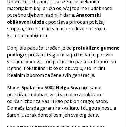
Unutrašnjost papuča obložena je mekanim
materijalom koji pruža osjećaj topline i udobnosti,
posebno tijekom hladnijih dana.
Anatomski
oblikovani uložak
podržava prirodan položaj
stopala, što ih čini idealnima za duže nošenje u
kućnom ambijentu.
Donji dio papuča izrađen je od
protuklizne gumene
podloge
, pružajući sigurnost pri hodanju po svim
vrstama podova – od pločica do parketa. Papuče su
lagane, fleksibilne i lako se obuvaju, što ih čini
idealnim izborom za žene svih generacija.
Model
Spalatina 5002 Helga Siva
nije samo
praktičan i udoban, već i vizualno atraktivan –
odličan izbor za Vas ili kao poklon dragoj osobi.
Domaća izrada garantira kvalitetu i dugotrajnost, a
šareni uzorak donosi osmijeh svakog dana.