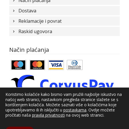
Način plaćanja
Dostava
Reklamacije i povrat
Raskid ugovora
Način plaćanja
Koristimo kolačiće kako bismo vam pružili najbolje iskustvo na
našoj web stranici, nastavkom pregleda stranice slažete se s
korištenjem kolačića. Možete saznati više o kolačićima koje
upotrebljavamo ili ih isključiti u
postavkama
. Ovdje možete
© Kundid 2021
pročitati naša
pravila privatnosti
na ovoj web stranici.
Izrada web shopa:
kT dizajn