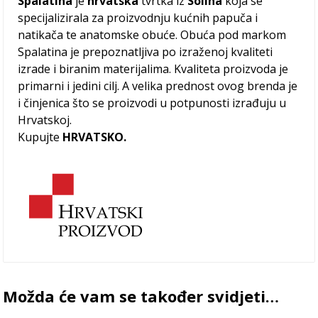
Spalatina
je
hrvatska
tvrtka iz
Solina
koja se
specijalizirala za proizvodnju kućnih papuča i
natikača te anatomske obuće. Obuća pod markom
Spalatina je prepoznatljiva po izraženoj kvaliteti
izrade i biranim materijalima. Kvaliteta proizvoda je
primarni i jedini cilj. A velika prednost ovog brenda je
i činjenica što se proizvodi u potpunosti izrađuju u
Hrvatskoj.
Kupujte
HRVATSKO.
Možda će vam se također svidjeti…