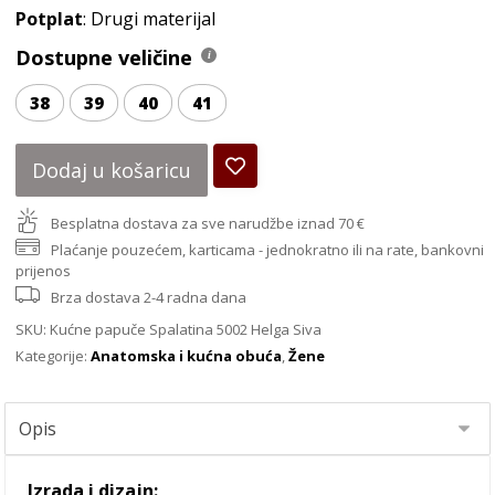
Potplat
: Drugi materijal
Dostupne veličine
38
39
40
41
Dodaj u košaricu
Besplatna dostava za sve narudžbe iznad 70 €
Plaćanje pouzećem, karticama - jednokratno ili na rate, bankovni
prijenos
Brza dostava 2-4 radna dana
SKU:
Kućne papuče Spalatina 5002 Helga Siva
Kategorije:
Anatomska i kućna obuća
,
Žene
Izrada i dizajn: