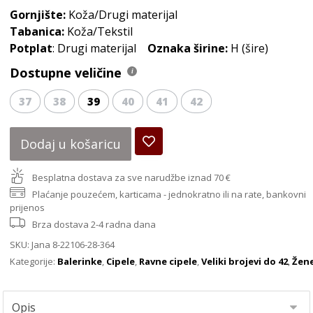
Gornjište:
Koža/Drugi materijal
Tabanica:
Koža/Tekstil
Potplat
: Drugi materijal
Oznaka širine:
H (šire)
Dostupne veličine
37
38
39
40
41
42
Dodaj u košaricu
Besplatna dostava za sve narudžbe iznad 70 €
Plaćanje pouzećem, karticama - jednokratno ili na rate, bankovni
prijenos
Brza dostava 2-4 radna dana
SKU:
Jana 8-22106-28-364
Kategorije:
Balerinke
,
Cipele
,
Ravne cipele
,
Veliki brojevi do 42
,
Žen