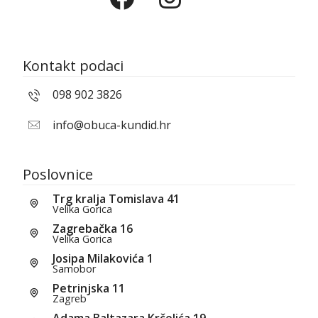
Kontakt podaci
098 902 3826
info@obuca-kundid.hr
Poslovnice
Trg kralja Tomislava 41
Velika Gorica
Zagrebačka 16
Velika Gorica
Josipa Milakovića 1
Samobor
Petrinjska 11
Zagreb
Adama Baltazara Krčelića 19