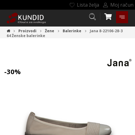
Lista želja
Moj račun
Proizvodi
Žene
Balerinke
Jana 8-22106-28-3
64
Ženske balerinke
-30%