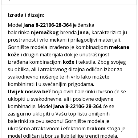
Izrada i dizajn:
Model
Jana 8-22106-28-364
je ženska
balerinka
njemačkog
brenda
Jana,
karakterizira ju
prostranost i vrlo mekani i prilagodljivi materijali.
Gornjište modela izrađeno je kombinacijom
mekane
kože
i drugih materijala dok je unutrašnjost
izrađena kombinacijom
kože
i tekstila. Zbog svojeg
su oblika, ali i atraktivnog dizajna odličan izbor za
svakodnevno nošenje te ih vrlo lako možete
kombinirati i u svečanijim prigodama.
Uvijek nosiva bež
boja ovih balerinki izvrsno će se
uklopiti u svakodnevne, ali i poslovne odjevne
kombinacije. Model
Jana 8-22106-28-364
će se
zasigurno uklopiti u Vašu top listu omiljenih
balerinki za ovu sezonu! Gornjište modela je
ukrašeno atraktivnom i efektnom
trakom
stoga je
model odličan izbor za ljubiteljice trendi modela.