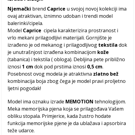
Njemački
brend
Caprice
u svojoj novoj kolekciji ima
ovaj atraktivan, iznimno udoban i trendi model
balerinki/cipela.
Model
Caprice
cipela karakterizira prostranost i
vrlo mekani prilagodljivi materijali. Gornjište je
izrađeno je od mekanog i prilagodljivog
tekstila
dok
je unutrašnjost izrađena kombinacijom
kože
(tabanica) i tekstila ( obloga). Debljina pete približno
iznosi
1 cm
dok pod prstima iznosi
0,5 cm
.
Posebnost ovog modela je atraktivna
zlatno bež
kombinacija boja zbog čega je model pravi proljetno
ljetni pogodak!
Model ima oznaku izrade
MEMOTION
tehnologijom.
Meka memorijska pjena koja se prilagođava Vašem
obliku stopala. Primjerice, kada žustro hodate
funkcija memorijske pjene je da ublažava i apsorbira
teže udarce.