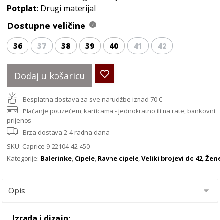
Potplat
: Drugi materijal
Dostupne veličine
36
37
38
39
40
41
42
Dodaj u košaricu
Besplatna dostava za sve narudžbe iznad 70 €
Plaćanje pouzećem, karticama - jednokratno ili na rate, bankovni
prijenos
Brza dostava 2-4 radna dana
SKU:
Caprice 9-22104-42-450
Kategorije:
Balerinke
,
Cipele
,
Ravne cipele
,
Veliki brojevi do 42
,
Žen
Izrada i dizajn: