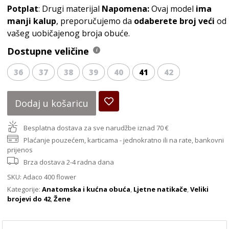
Potplat
: Drugi materijal
Napomena:
Ovaj model
ima
manji kalup
, preporučujemo da
odaberete broj veći
od
vašeg uobičajenog broja obuće.
Dostupne veličine
36
37
38
39
40
41
42
Dodaj u košaricu
Besplatna dostava za sve narudžbe iznad 70 €
Plaćanje pouzećem, karticama - jednokratno ili na rate, bankovni
prijenos
Brza dostava 2-4 radna dana
SKU:
Adaco 400 flower
Kategorije:
Anatomska i kućna obuća
,
Ljetne natikače
,
Veliki
brojevi do 42
,
Žene