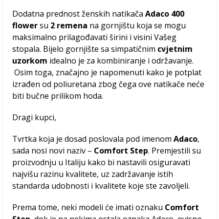
Dodatna prednost ženskih natikača
Adaco 400
flower
su
2 remena
na gornjištu koja se mogu
maksimalno prilagođavati širini i visini Vašeg
stopala. Bijelo gornjište sa simpatičnim
cvjetnim
uzorkom
idealno je za kombiniranje i održavanje.
Osim toga, značajno je napomenuti kako je potplat
izrađen od poliuretana zbog čega ove natikače neće
biti bučne prilikom hoda.
Dragi kupci,
Tvrtka koja je dosad poslovala pod imenom
Adaco
,
sada nosi novi naziv –
Comfort Step
. Premjestili su
proizvodnju u Italiju kako bi nastavili osiguravati
najvišu razinu kvalitete, uz zadržavanje istih
standarda udobnosti i kvalitete koje ste zavoljeli.
Prema tome, neki modeli će imati oznaku
Comfort