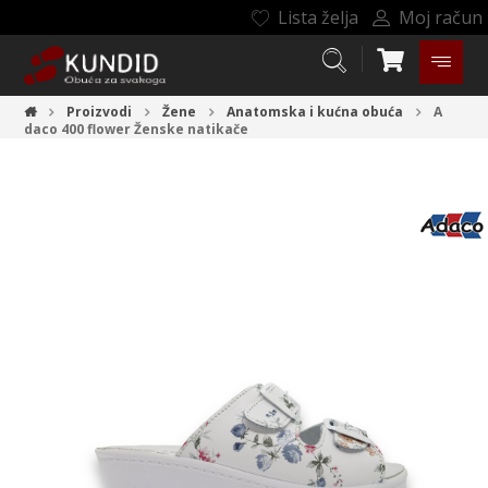
Lista želja
Moj račun
Proizvodi
Žene
Anatomska i kućna obuća
A
daco 400 flower
Ženske natikače