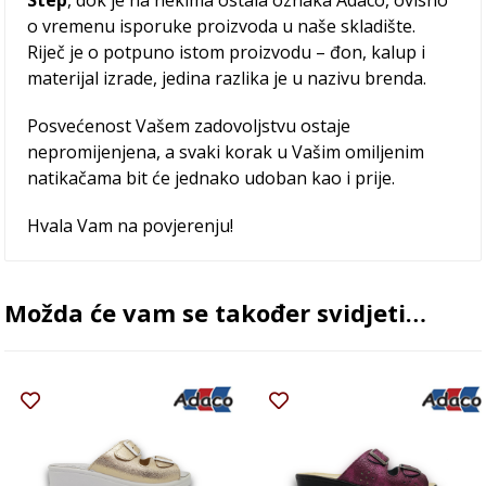
Step
, dok je na nekima ostala oznaka Adaco, ovisno
o vremenu isporuke proizvoda u naše skladište.
Riječ je o potpuno istom proizvodu – đon, kalup i
materijal izrade, jedina razlika je u nazivu brenda.
Posvećenost Vašem zadovoljstvu ostaje
nepromijenjena, a svaki korak u Vašim omiljenim
natikačama bit će jednako udoban kao i prije.
Hvala Vam na povjerenju!
Možda će vam se također svidjeti…