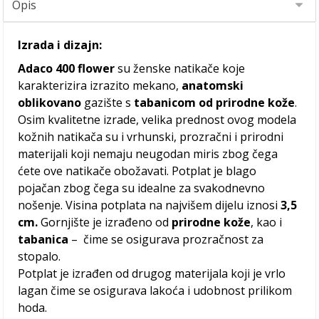
Izrada i dizajn:
Adaco 400 flower
su ženske natikače koje
karakterizira izrazito mekano,
anatomski
oblikovano
gazište s
tabanicom od prirodne kože
.
Osim kvalitetne izrade, velika prednost ovog modela
kožnih natikača su i vrhunski, prozračni i prirodni
materijali koji nemaju neugodan miris zbog čega
ćete ove natikače obožavati. Potplat je blago
pojačan zbog čega su idealne za svakodnevno
nošenje. Visina potplata na najvišem dijelu iznosi
3,5
cm.
Gornjište je izrađeno od
prirodne kože
, kao i
tabanica
– čime se osigurava prozračnost za
stopalo.
Potplat je izrađen od drugog materijala koji je vrlo
lagan čime se osigurava lakoća i udobnost prilikom
hoda.